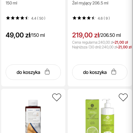
150 ml
Żel myjący 206.5 ml
saponinowy do mycia
twarzy
4.4 ( 50
)
4.6 ( 9
)
49,00 zł
219,00 zł
/
150 ml
/
206.50 ml
Cena regularna:
240,00 zł
-21,00 zł
Najniższa
(30 dni):
240,00 zł
-21,00 zł
do koszyka
do koszyka