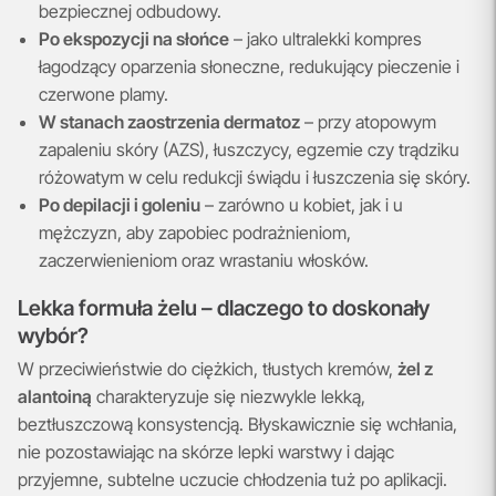
bezpiecznej odbudowy.
Po ekspozycji na słońce
– jako ultralekki kompres
łagodzący oparzenia słoneczne, redukujący pieczenie i
czerwone plamy.
W stanach zaostrzenia dermatoz
– przy atopowym
zapaleniu skóry (AZS), łuszczycy, egzemie czy trądziku
różowatym w celu redukcji świądu i łuszczenia się skóry.
Po depilacji i goleniu
– zarówno u kobiet, jak i u
mężczyzn, aby zapobiec podrażnieniom,
zaczerwienieniom oraz wrastaniu włosków.
Lekka formuła żelu – dlaczego to doskonały
wybór?
W przeciwieństwie do ciężkich, tłustych kremów,
żel z
alantoiną
charakteryzuje się niezwykle lekką,
beztłuszczową konsystencją. Błyskawicznie się wchłania,
nie pozostawiając na skórze lepki warstwy i dając
przyjemne, subtelne uczucie chłodzenia tuż po aplikacji.