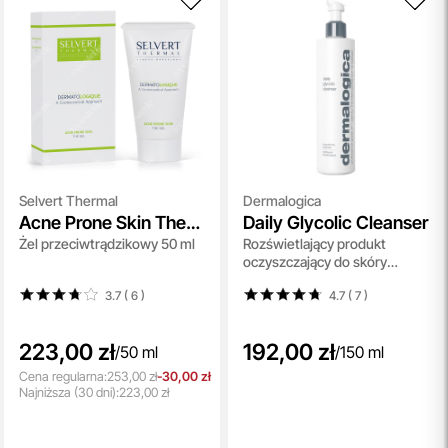
Selvert Thermal
Dermalogica
Acne Prone Skin The
Daily Glycolic Cleanser
Żel przeciwtrądzikowy 50 ml
Rozświetlający produkt
Gel
oczyszczający do skóry
pozbawionej blasku 150 ml
3.7 ( 6
)
4.7 ( 7
)
223,00 zł
192,00 zł
/
50 ml
/
150 ml
Cena regularna:
253,00 zł
-30,00 zł
Najniższa
(30 dni):
223,00 zł