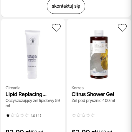
skontaktuj się
Circadia
Korres
Lipid Replacing
Citrus Shower Gel
Oczyszczający żel lipidowy 59
Żel pod prysznic 400 ml
Cleansing Gel Travel
ml
Size
1.0 ( 1
)