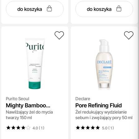
do koszyka
do koszyka
Purito Seoul
Declare
Mighty Bamboo
Pore Refining Fluid
Nawilżający żel do mycia
Żel redukujący wydzielanie
Panthenol Cleanser
twarzy 150 ml
sebum i zwężający pory 50 ml
4.0 ( 1
)
5.0 ( 1
)