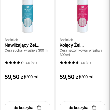
BasicLab
BasicLab
Nawilżający Żel
Kojący Żel
Cera sucha i wrażliwa 300 ml
Cera naczynkowa i wrażliwa
Oczyszczający
Oczyszczający
300 ml
4.6 ( 18
)
4.6 ( 8
)
59,50 zł
59,50 zł
/
300 ml
/
300 ml
do koszyka
do koszyka