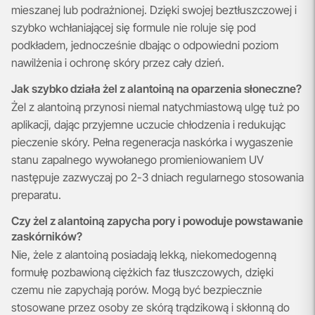
mieszanej lub podrażnionej. Dzięki swojej beztłuszczowej i
szybko wchłaniającej się formule nie roluje się pod
podkładem, jednocześnie dbając o odpowiedni poziom
nawilżenia i ochronę skóry przez cały dzień.
Jak szybko działa żel z alantoiną na oparzenia słoneczne?
Żel z alantoiną przynosi niemal natychmiastową ulgę tuż po
aplikacji, dając przyjemne uczucie chłodzenia i redukując
pieczenie skóry. Pełna regeneracja naskórka i wygaszenie
stanu zapalnego wywołanego promieniowaniem UV
następuje zazwyczaj po 2-3 dniach regularnego stosowania
preparatu.
Czy żel z alantoiną zapycha pory i powoduje powstawanie
zaskórników?
Nie, żele z alantoiną posiadają lekką, niekomedogenną
formułę pozbawioną ciężkich faz tłuszczowych, dzięki
czemu nie zapychają porów. Mogą być bezpiecznie
stosowane przez osoby ze skórą trądzikową i skłonną do