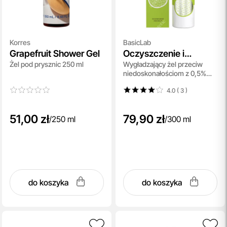
Korres
BasicLab
Grapefruit Shower Gel
Oczyszczenie i
Żel pod prysznic 250 ml
Wygładzający żel przeciw
Redukcja
niedoskonałościom z 0,5%
BHA 300 ml
4.0 ( 3
)
51,00 zł
79,90 zł
/
250 ml
/
300 ml
do koszyka
do koszyka