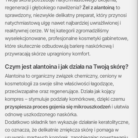
regeneracji i głębokiego nawilżenia?
Żel z alantoiną
to
sprawdzony, niezwykle delikatny preparat, który przynosi
natychmiastową ulgę nawet najbardziej uwrażliwionej i
reaktywnej cerze. W tej kategorii zgromadziliśmy
wyselekcjonowane, profesjonalne kosmetyki gabinetowe,
które skutecznie odbudowują barierę naskórkową i
przywracają skórze upragniony komfort.
Czym jest alantoina i jak działa na Twoją skórę?
Alantoina to organiczny związek chemiczny, ceniony w
kosmetologii za swoje silne właściwości łagodzące,
przeciwzapalne oraz regenerujące. Działa jak kojący
kompres – stymuluje podziały komórkowe, dzięki czemu
przyspiesza proces gojenia się mikrouszkodzeń
i ułatwia
odnowę uszkodzonego naskórka.
Dodatkowo składnik ten wykazuje działanie keratolityczne,
co oznacza, że delikatnie zmiękcza skórę i pomaga w
usuwaniu martwych komórek, zapobiegając powstawaniu