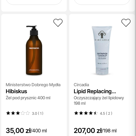
Ministerstwo Dobrego Mydła
Circadia
Hibiskus
Lipid Replacing
Żel pod prysznic 400 ml
Oczyszczający żel lipidowy
Cleansing Gel
198 ml
3.0 ( 1
)
4.5 ( 2
)
35,00 zł
207,00 zł
/
400 ml
/
198 ml