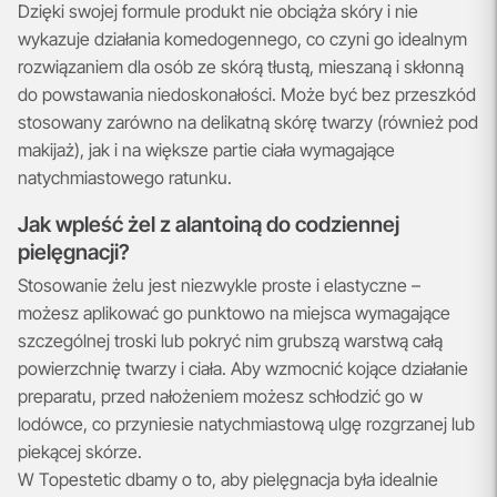
Dzięki swojej formule produkt nie obciąża skóry i nie
wykazuje działania komedogennego, co czyni go idealnym
rozwiązaniem dla osób ze skórą tłustą, mieszaną i skłonną
do powstawania niedoskonałości. Może być bez przeszkód
stosowany zarówno na delikatną skórę twarzy (również pod
makijaż), jak i na większe partie ciała wymagające
natychmiastowego ratunku.
Jak wpleść żel z alantoiną do codziennej
pielęgnacji?
Stosowanie żelu jest niezwykle proste i elastyczne –
możesz aplikować go punktowo na miejsca wymagające
szczególnej troski lub pokryć nim grubszą warstwą całą
powierzchnię twarzy i ciała. Aby wzmocnić kojące działanie
preparatu, przed nałożeniem możesz schłodzić go w
lodówce, co przyniesie natychmiastową ulgę rozgrzanej lub
piekącej skórze.
W Topestetic dbamy o to, aby pielęgnacja była idealnie