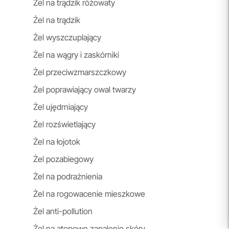
Żel na trądzik różowaty
Żel na trądzik
Żel wyszczuplający
Żel na wągry i zaskórniki
Żel przeciwzmarszczkowy
Żel poprawiający owal twarzy
Żel ujędrniający
Żel rozświetlający
Żel na łojotok
Żel pozabiegowy
Żel na podrażnienia
Żel na rogowacenie mieszkowe
Żel anti-pollution
Żel na atopowe zapalenie skóry