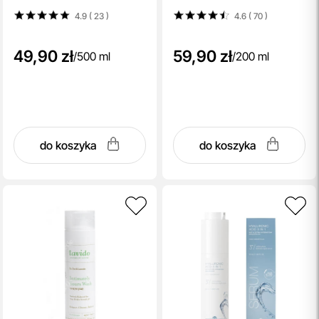
nawilżanie 200 ml
4.9 ( 23
)
4.6 ( 70
)
49,90 zł
59,90 zł
/
500 ml
/
200 ml
do koszyka
do koszyka