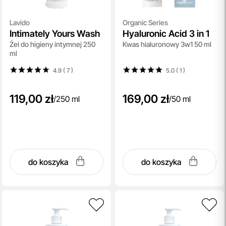
Lavido
Organic Series
Intimately Yours Wash
Hyaluronic Acid 3 in 1
Żel do higieny intymnej 250
Kwas hialuronowy 3w1 50 ml
ml
4.9 ( 7
)
5.0 ( 1
)
119,00 zł
169,00 zł
/
250 ml
/
50 ml
do koszyka
do koszyka