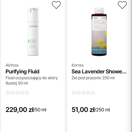
Ainhoa
Korres
Purifying Fluid
Sea Lavender Shower
Fluid oczyszczający do skóry
Żel pod prysznic 250 ml
Gel
tłustej 50 ml
229,00 zł
51,00 zł
/
50 ml
/
250 ml