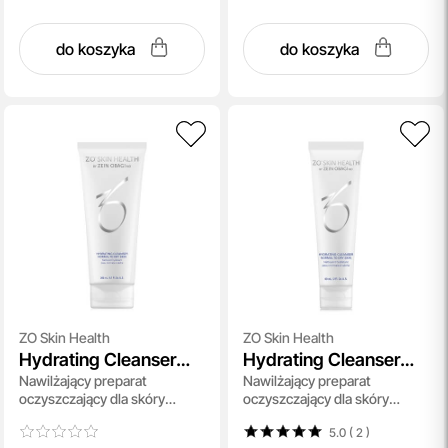
do koszyka
do koszyka
ZO Skin Health
ZO Skin Health
Hydrating Cleanser
Hydrating Cleanser
Nawilżający preparat
Nawilżający preparat
Normal To Dry Skin
Normal To Dry Skin
oczyszczający dla skóry
oczyszczający dla skóry
normalnej i suchej 200 ml
normalnej i suchej 60 ml
5.0 ( 2
)