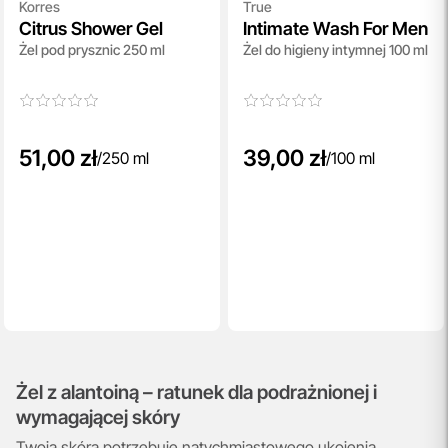
Korres
True
Citrus Shower Gel
Intimate Wash For Men
Żel pod prysznic 250 ml
Żel do higieny intymnej 100 ml
51,00 zł
39,00 zł
/
250 ml
/
100 ml
Żel z alantoiną – ratunek dla podrażnionej i
wymagającej skóry
Twoja skóra potrzebuje natychmiastowego ukojenia,