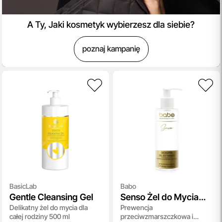
A Ty, Jaki kosmetyk wybierzesz dla siebie?
poznaj kampanię
BasicLab
Babo
Gentle Cleansing Gel
Senso Żel do Mycia
Delikatny żel do mycia dla
Prewencja
Twarzy
całej rodziny 500 ml
przeciwzmarszczkowa i