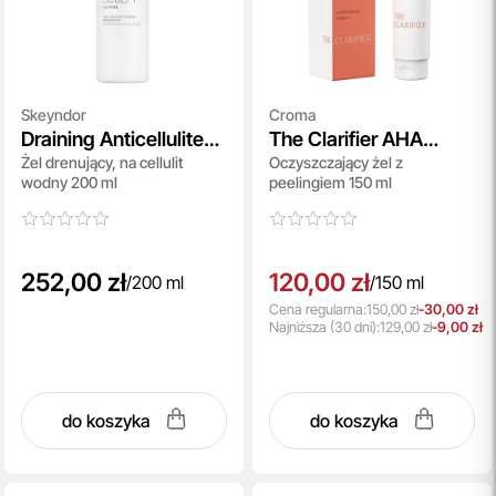
Skeyndor
Croma
Draining Anticellulite
The Clarifier AHA
Żel drenujący, na cellulit
Oczyszczający żel z
Gel
Cleanser
wodny 200 ml
peelingiem 150 ml
252,00 zł
120,00 zł
/
200 ml
/
150 ml
Cena regularna:
150,00 zł
-30,00 zł
Najniższa
(30 dni):
129,00 zł
-9,00 zł
do koszyka
do koszyka