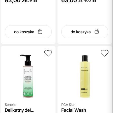
83,00 zł
63,00 zł
/
59 ml
/
400 ml
do koszyka
do koszyka
Senelle
PCA Skin
Delikatny żel
Facial Wash