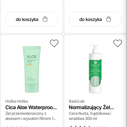
do koszyka
do koszyka
Holika Holika
BasicLab
Cica Aloe Waterproof
Normalizujący Żel
Żel przeciwsłoneczny z
Cera tłusta, trądzikowa i
Sunscreen SPF 50+
Oczyszczający
aloesem i wysokim filtrem 100
wrażliwa 300 ml
PA++++
ml