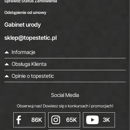
Sprawdź Status Zamówienia
Odstąpienie od umowy
Gabinet urody
sklep@topestetic.pl
Informacje
Obsługa Klienta
Opinie o topestetic
Social Media
Obserwuj nas! Dowiesz się o konkursach i promocjach!
86K
65K
3K