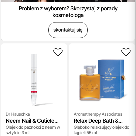
Problem z wyborem? Skorzystaj z porady
kosmetologa
skontaktuj się
Dr Hauschka
Aromatherapy Associates
Neem Nail & Cuticle
Relax Deep Bath &
Olejek do paznokci z neem w
Głęboko relaksujący olejek do
Pen
Shower Oil
sztyfcie 3 ml
kąpieli 55 ml