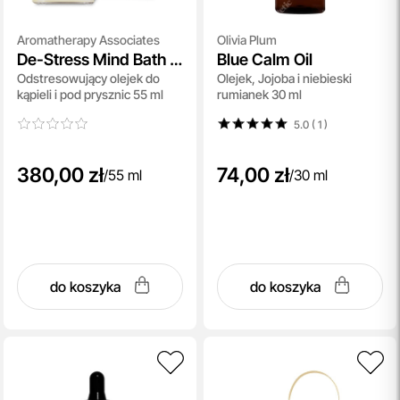
Aromatherapy Associates
Olivia Plum
De-Stress Mind Bath &
Blue Calm Oil
Odstresowujący olejek do
Olejek, Jojoba i niebieski
Shower Oil
kąpieli i pod prysznic 55 ml
rumianek 30 ml
5.0 ( 1
)
380,00 zł
74,00 zł
/
55 ml
/
30 ml
do koszyka
do koszyka