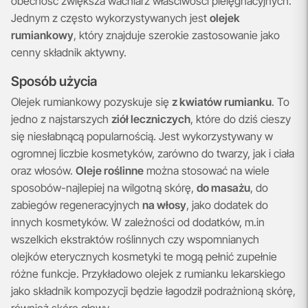
obecność zwiększa wachlarz właściwości pielęgnacyjnych.
Jednym z często wykorzystywanych jest
olejek
rumiankowy
, który znajduje szerokie zastosowanie jako
cenny składnik aktywny.
Sposób użycia
Olejek rumiankowy pozyskuje się
z kwiatów rumianku
. To
jedno z najstarszych
ziół leczniczych
, które do dziś cieszy
się niesłabnącą popularnością. Jest wykorzystywany w
ogromnej liczbie kosmetyków, zarówno do twarzy, jak i ciała
oraz włosów.
Oleje roślinne
można stosować na wiele
sposobów-najlepiej na wilgotną skórę,
do masażu
, do
zabiegów regeneracyjnych
na włosy
, jako dodatek do
innych kosmetyków. W zależności od dodatków, m.in
wszelkich ekstraktów roślinnych czy wspomnianych
olejków eterycznych kosmetyki te mogą pełnić zupełnie
różne funkcje. Przykładowo olejek z rumianku lekarskiego
jako składnik kompozycji będzie łagodził podrażnioną skórę,
również skórę głowy.