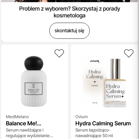
Problem z wyborem? Skorzystaj z porady
kosmetologa
skontaktuj się
MedMelano
Ovium
Balance Me!
Hydra Calming Serum
Serum nawilżające i
Serum łagodząco-
Moisturizing Oil
regulujące wydzielanie
nawadniające 50 ml
Control Green Gel -