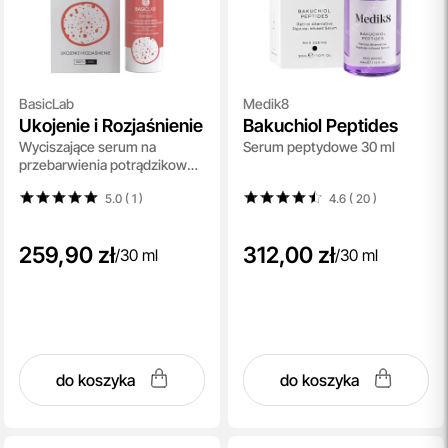
BasicLab
Medik8
Ukojenie i Rozjaśnienie
Bakuchiol Peptides
Wyciszające serum na
Serum peptydowe 30 ml
przebarwienia potrądzikowe,
5% kwasu traneksamowego,
5.0 ( 1
)
4.6 ( 20
)
2% CICA, peptyd wyciszający
30 ml
259,90 zł
312,00 zł
/
30 ml
/
30 ml
do koszyka
do koszyka