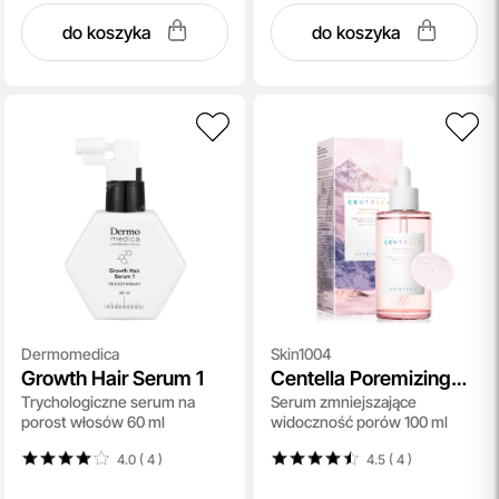
do koszyka
do koszyka
Dermomedica
Skin1004
Growth Hair Serum 1
Centella Poremizing
Trychologiczne serum na
Serum zmniejszające
Fresh Ampoule
porost włosów 60 ml
widoczność porów 100 ml
4.0 ( 4
)
4.5 ( 4
)