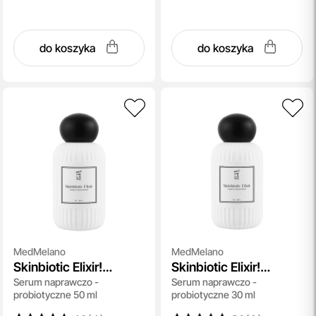
do koszyka
do koszyka
MedMelano
MedMelano
Skinbiotic Elixir!
Skinbiotic Elixir!
Serum naprawczo -
Serum naprawczo -
Probiotic Repair Serum
Probiotic Repair Serum
probiotyczne 50 ml
probiotyczne 30 ml