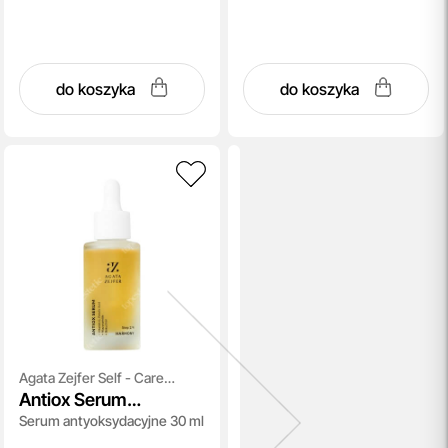
do koszyka
do koszyka
Agata Zejfer Self - Care
Antiox Serum
Concept
Serum antyoksydacyjne 30 ml
HARMONY