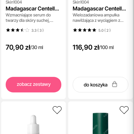
Skin1004
Skin1004
Madagascar Centella
Madagascar Centella
Wzmacniające serum do
Wielozadaniowa ampułka
Probio-CICA Intensive
Hyalu-Cica First
twarzy dla skóry suchej,
nawilżająca z wyciągiem z
Ampoule
Ampoule
wrażliwej i podrażnionej 30 ml
wąkroty azjatyckiej 100 ml
3.3 ( 3
)
5.0 ( 2
)
70,90 zł
116,90 zł
/
30 ml
/
100 ml
zobacz zestawy
do koszyka