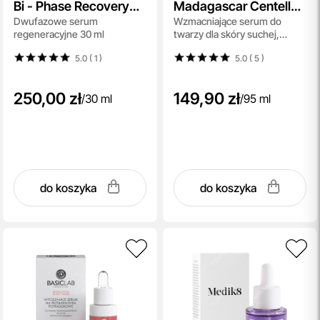
Bi - Phase Recovery
Madagascar Centella
Dwufazowe serum
Wzmacniające serum do
Drops
Probio-CICA Intensive
regeneracyjne 30 ml
twarzy dla skóry suchej,
Ampoule
wrażliwej i podrażnionej 95 ml
5.0 ( 1
)
5.0 ( 5
)
250,00 zł
149,90 zł
/
30 ml
/
95 ml
do koszyka
do koszyka