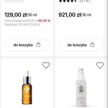
4.5 ( 15
)
129,00 zł
921,00 zł
/
30 ml
/
30 ml
Cena regularna:
169,00 zł
-40,00 zł
Najniższa
(30 dni):
129,00 zł
do koszyka
do koszyka