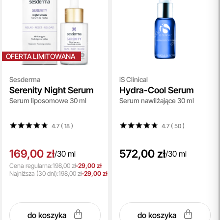
OFERTA LIMITOWANA
Sesderma
iS Clinical
Serenity Night Serum
Hydra-Cool Serum
Serum liposomowe 30 ml
Serum nawilżające 30 ml
4.7 ( 18
)
4.7 ( 50
)
169,00 zł
572,00 zł
/
30 ml
/
30 ml
Cena regularna:
198,00 zł
-29,00 zł
Najniższa
(30 dni):
198,00 zł
-29,00 zł
do koszyka
do koszyka