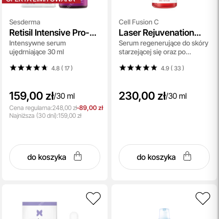
Sesderma
Cell Fusion C
Retisil Intensive Pro-
Laser Rejuvenation
Intensywne serum
Serum regenerujące do skóry
Aging Serum
Ampoule
ujędrniające 30 ml
starzejącej się oraz po
zabiegach estetycznych 30
4.8 ( 17
)
4.9 ( 33
)
ml
159,00 zł
230,00 zł
/
30 ml
/
30 ml
Cena regularna:
248,00 zł
-89,00 zł
Najniższa
(30 dni):
159,00 zł
do koszyka
do koszyka