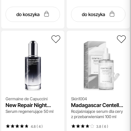
do koszyka
do koszyka
Germaine de Capuccini
Skin1004
New Repair Night
Madagascar Centella
Serum regenerujące 50 ml
Rozjaśniające serum dla cery
Progress Serum
Tone Brightening
z przebarwieniami 100 ml
Capsule Ampoule
4.8 ( 4
)
3.8 ( 6
)