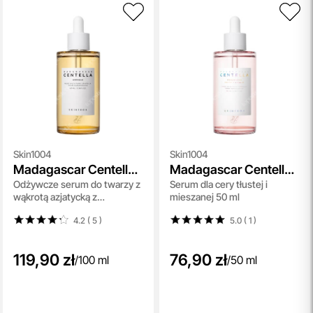
Skin1004
Skin1004
Madagascar Centella
Madagascar Centella
Odżywcze serum do twarzy z
Serum dla cery tłustej i
Ampoule
Poremizing Fresh
wąkrotą azjatycką z
mieszanej 50 ml
Ampoule
Madagaskaru 100 ml
4.2 ( 5
)
5.0 ( 1
)
119,90 zł
76,90 zł
/
100 ml
/
50 ml