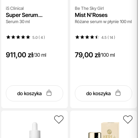
iS Clinical
Be The Sky Girl
Super Serum
Mist N'Roses
Serum 30 ml
Różane serum w płynie 100 ml
Advance+
5.0 ( 4
)
4.5 ( 14
)
911,00 zł
79,00 zł
/
30 ml
/
100 ml
do koszyka
do koszyka