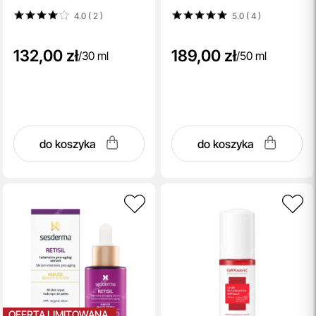
sebum 30 ml
Serum
4.0 ( 2
)
5.0 ( 4
)
132,00 zł
189,00 zł
/
30 ml
/
50 ml
do koszyka
do koszyka
OFERTA LIMITOWANA