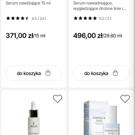
Serum nawilżające 15 ml
Serum nawadniające,
Ferulic Acid
wygładzające drobne linie i
bruzdy 29,6 ml
4.5 ( 24
)
5.0 ( 2
)
371,00 zł
496,00 zł
/
15 ml
/
29.60 ml
do koszyka
do koszyka