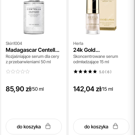
Skin1004
Herla
Madagascar Centella
24k Gold
Rozjaśniające serum dla cery
Skoncentrowane serum
Tone Brightening
Concentrated Anti Age
z przebarwieniami 50 ml
odmładzające 15 ml
Capsule Ampoule
Serum Booster
5.0 ( 6
)
85,90 zł
142,04 zł
/
50 ml
/
15 ml
do koszyka
do koszyka