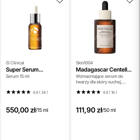
iS Clinical
Skin1004
Super Serum
Madagascar Centella
Serum 15 ml
Wzmacniające serum do
Advance+
Probio-CICA Intensive
twarzy dla skóry suchej,
Ampoule
wrażliwej i podrażnionej 50 ml
4.9 ( 34
)
4.8 ( 16
)
550,00 zł
111,90 zł
/
15 ml
/
50 ml