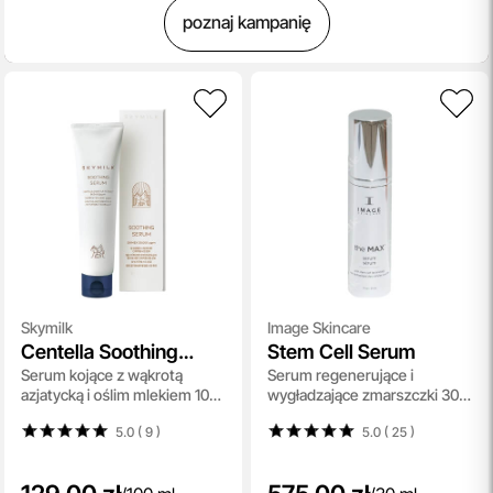
poznaj kampanię
Skymilk
Image Skincare
Centella Soothing
Stem Cell Serum
Serum kojące z wąkrotą
Serum regenerujące i
Serum With Donkey
azjatycką i oślim mlekiem 100
wygładzające zmarszczki 30
Milk
ml
ml
5.0 ( 9
)
5.0 ( 25
)