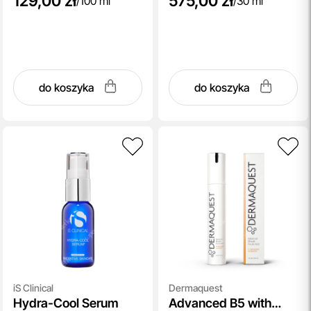
129,00 zł
575,00 zł
/
100 ml
/
30 ml
do koszyka
do koszyka
iS Clinical
Dermaquest
Hydra-Cool Serum
Advanced B5 with