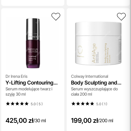
Dr Irena Eris
Colway International
Y-Lifting Contouring
Body Sculpting and
Serum modelujące twarz i
Serum wyszczuplające do
Serum
Firming Serum
szyję 30 ml
ciała 200 ml
5.0 ( 5
)
5.0 ( 1
)
425,00 zł
199,00 zł
/
30 ml
/
200 ml