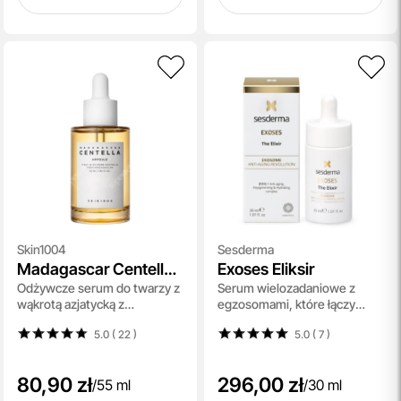
Skin1004
Sesderma
Madagascar Centella
Exoses Eliksir
Odżywcze serum do twarzy z
Serum wielozadaniowe z
Ampoule
wąkrotą azjatycką z
egzosomami, które łączy
Madagaskaru 55 ml
działanie
5.0 ( 22
)
5.0 ( 7
)
przeciwstarzeniowe,
nawilżające i depigmentujące
30 ml
80,90 zł
296,00 zł
/
55 ml
/
30 ml