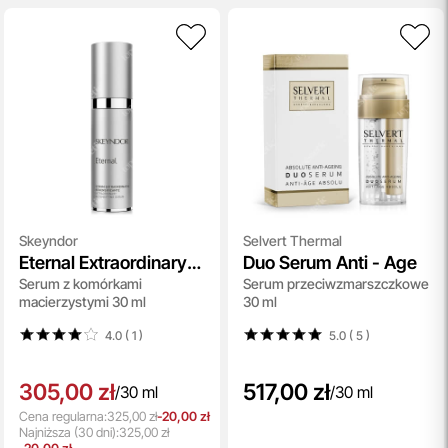
Skeyndor
Selvert Thermal
Eternal Extraordinary
Duo Serum Anti - Age
Serum z komórkami
Serum przeciwzmarszczkowe
Redensifying Serum
macierzystymi 30 ml
30 ml
4.0 ( 1
)
5.0 ( 5
)
305,00 zł
517,00 zł
/
30 ml
/
30 ml
Cena regularna:
325,00 zł
-20,00 zł
Najniższa
(30 dni):
325,00 zł