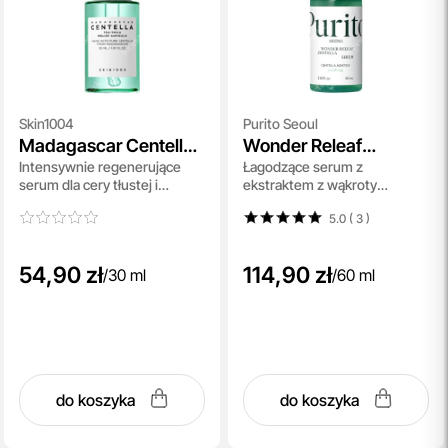
Skin1004
Purito Seoul
Madagascar Centella
Wonder Releaf
Intensywnie regenerujące
Łagodzące serum z
Tea-Trica Relief
Centella Serum
serum dla cery tłustej i
ekstraktem z wąkroty
Ampoule
problematycznej 30 ml
azjatyckiej 60 ml
5.0 ( 3
)
54,90 zł
114,90 zł
/
30 ml
/
60 ml
do koszyka
do koszyka