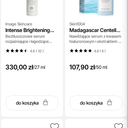
Image Skincare
Skin1004
Intense Brightening
Madagascar Centella
Beztłuszczowe serum
Nawilżające serum z kwasem
Serum
Hyalu-Cica Blue
rozjaśniające i łagodzące
hialuronowym i ekstraktem z
Serum
zaczerwienienia 27 ml
wąkroty azjatyckiej 50 ml
4.6 ( 32
)
4.8 ( 6
)
330,00 zł
107,90 zł
/
27 ml
/
50 ml
do koszyka
do koszyka