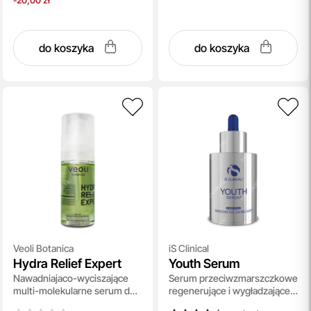
-20,00 zł
do koszyka
do koszyka
Veoli Botanica
iS Clinical
Hydra Relief Expert
Youth Serum
Nawadniajaco-wyciszające
Serum przeciwzmarszczkowe
multi-molekularne serum do
regenerujące i wygładzające
twarzy 30 ml
30 ml