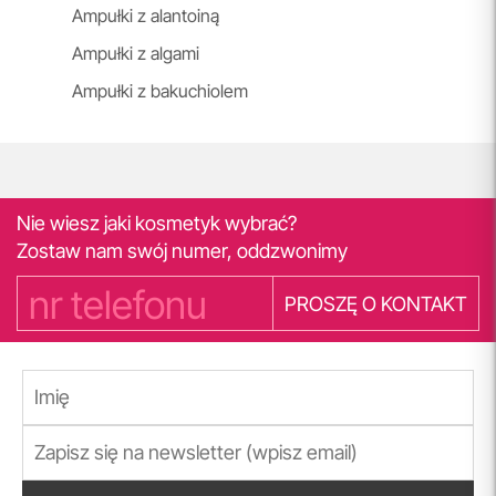
Ampułki z alantoiną
Ampułki z algami
Ampułki z bakuchiolem
Nie wiesz jaki kosmetyk wybrać?
Zostaw nam swój numer, oddzwonimy
PROSZĘ O KONTAKT