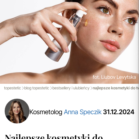
nowoczesnemu magazynowi oraz zaawansowanym
technologicznie systemom IT, zamówienia są zazwyczaj
wysyłane i dostarczane w ciągu zaledwie
24 godzin
od
momentu złożenia.
przeczytaj więcej
Spersonalizowane Próbki
Do wielu zamówień dołączamy starannie dobrane próbki
kosmetyków, dopasowane do indywidualnych potrzeb
pielęgnacyjnych. To nasz sposób, by umożliwić Ci
odkrywanie nowych produktów i doświadczanie
pielęgnacji w najlepszym wydaniu — świadomie, z troską o
fot. Liubov Levytska
Ciebie i Twoją skórę.
topestetic
blog topestetic
bestsellery i ulubieńcy
najlepsze kosmetyki do t
przeczytaj więcej
Kosmetolog
Anna Speczik
31.12.2024
Najlepsze kosmetyki do