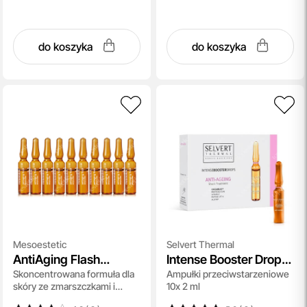
do koszyka
do koszyka
Mesoestetic
Selvert Thermal
AntiAging Flash
Intense Booster Drops
Skoncentrowana formuła dla
Ampułki przeciwstarzeniowe
Ampoules
Anti-Age
skóry ze zmarszczkami i
10x 2 ml
oznakami zmęczenia,