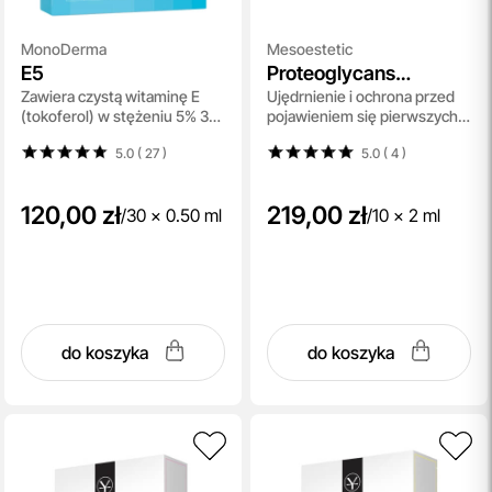
MonoDerma
Mesoestetic
E5
Proteoglycans
Zawiera czystą witaminę E
Ujędrnienie i ochrona przed
Ampoules
(tokoferol) w stężeniu 5% 30
pojawieniem się pierwszych
x 0,5 ml
zmarszczek 10x2 ml
5.0 ( 27
)
5.0 ( 4
)
120,00 zł
219,00 zł
/
30 x 0.50 ml
/
10 x 2 ml
do koszyka
do koszyka