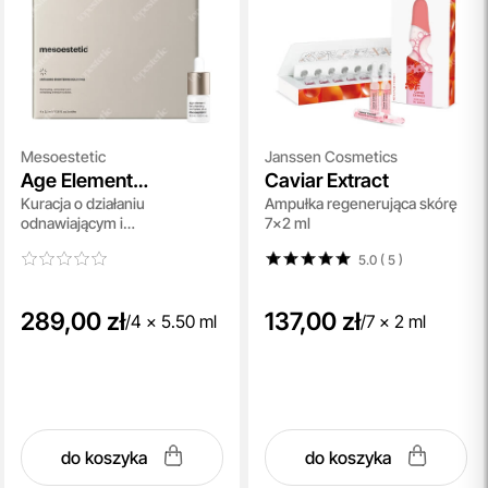
Mesoestetic
Janssen Cosmetics
Age Element
Caviar Extract
Kuracja o działaniu
Ampułka regenerująca skórę
Brightening Complex
odnawiającym i
7x2 ml
Plus
rozjaśniającym 4 x 5,5 ml
5.0 ( 5
)
289,00 zł
137,00 zł
/
4 x 5.50 ml
/
7 x 2 ml
do koszyka
do koszyka