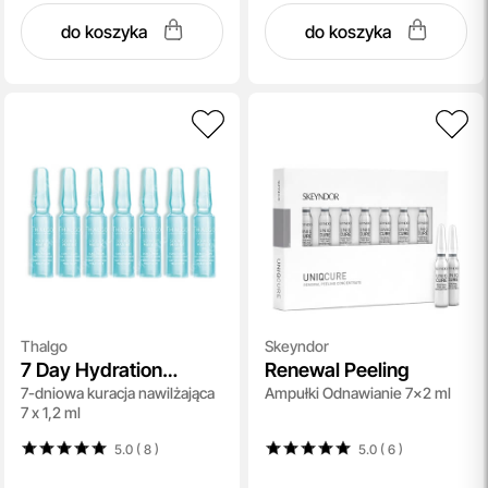
do koszyka
do koszyka
Thalgo
Skeyndor
7 Day Hydration
Renewal Peeling
7-dniowa kuracja nawilżająca
Ampułki Odnawianie 7x2 ml
Treatment
7 x 1,2 ml
5.0 ( 8
)
5.0 ( 6
)