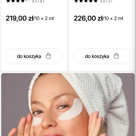
4.3 ( 8
)
5.0 ( 2
)
natychmiastowy efekt liftingu
10x2 ml
219,00 zł
226,00 zł
/
10 x 2 ml
/
10 x 2 ml
do koszyka
do koszyka