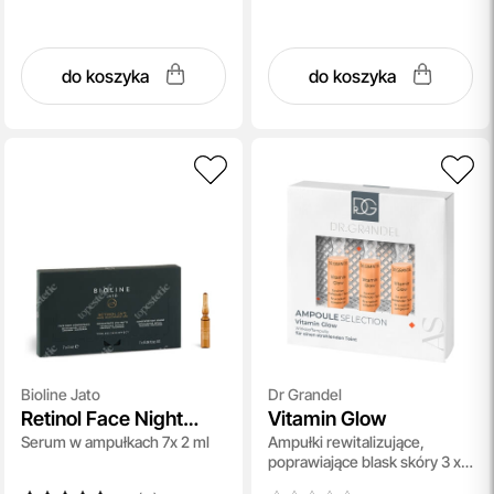
do koszyka
do koszyka
Bioline Jato
Dr Grandel
Retinol Face Night
Vitamin Glow
Serum w ampułkach 7x 2 ml
Ampułki rewitalizujące,
Concentrate
poprawiające blask skóry 3 x 3
ml