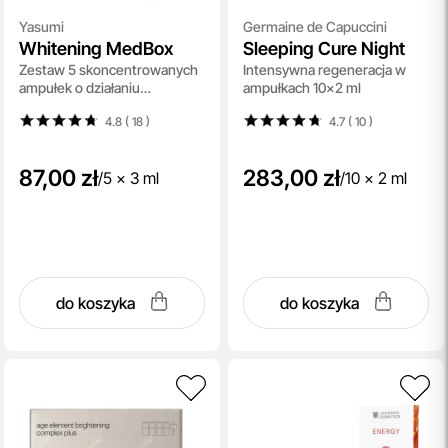
Yasumi
Germaine de Capuccini
Whitening MedBox
Sleeping Cure Night
Zestaw 5 skoncentrowanych
Intensywna regeneracja w
ampułek o działaniu
ampułkach 10x2 ml
rozjaśniającym i
4.8 ( 18
)
4.7 ( 10
)
wyrównującym koloryt cery
87,00 zł
283,00 zł
/
5 x 3 ml
/
10 x 2 ml
do koszyka
do koszyka