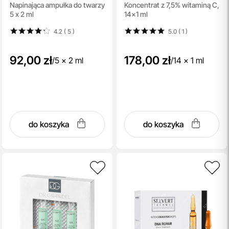
Napinająca ampułka do twarzy
Koncentrat z 7,5% witaminą C,
7,5%
5 x 2 ml
14x1 ml
4.2 ( 5
)
5.0 ( 1
)
92,00 zł
178,00 zł
/
5 x 2 ml
/
14 x 1 ml
do koszyka
do koszyka