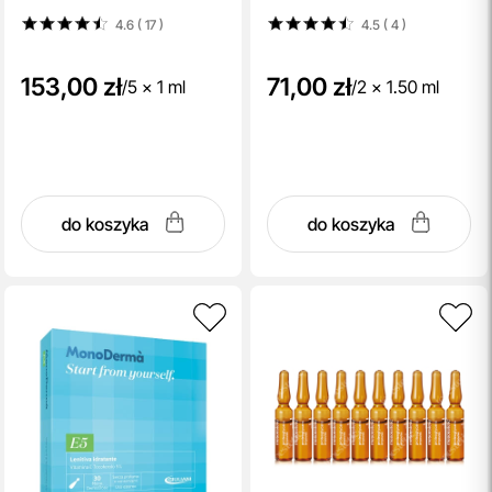
4.6 ( 17
)
4.5 ( 4
)
153,00 zł
71,00 zł
/
5 x 1 ml
/
2 x 1.50 ml
do koszyka
do koszyka