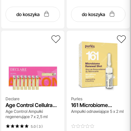
do koszyka
do koszyka
Declare
Purles
Age Control Cellulra
161 Microbiome
Age Control Ampułki
Ampułki odnawiające 5 x 2 ml
Action Ampoule
Renewal Shot
regenerujące 7 x 2,5 ml
5.0 ( 3
)