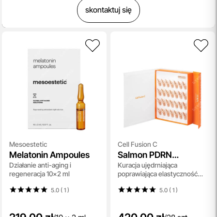
skontaktuj się
Mesoestetic
Cell Fusion C
Melatonin Ampoules
Salmon PDRN
Działanie anti-aging i
Kuracja ujędrniająca
Ampoule
regeneracja 10x2 ml
poprawiająca elastyczność
skóry 2 ml x 28 szt
5.0 ( 1
)
5.0 ( 1
)