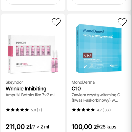
Skeyndor
MonoDerma
Wrinkle Inhibiting
C10
Ampułki Botoks like 7x2 ml
Zawiera czystą witaminę C
(kwas l-askorbinowy) w
stężeniu 10% - 28 kaps.
5.0 ( 1
)
4.7 ( 36
)
211,00 zł
100,00 zł
/
7 x 2 ml
/
28 kaps