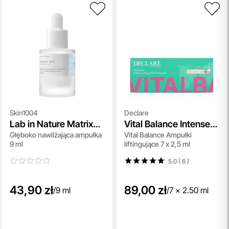
Skin1004
Declare
Lab in Nature Matrixyl
Vital Balance Intense
Głęboko nawilżająca ampułka
Vital Balance Ampułki
10 Boosting Shot
Lifting Effect Ampoule
9 ml
liftingujące 7 x 2,5 ml
Ampoule
5.0 ( 6
)
43,90 zł
89,00 zł
/
9 ml
/
7 x 2.50 ml