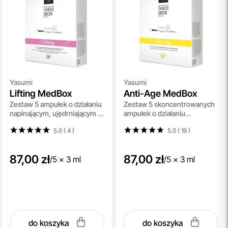
Yasumi
Yasumi
Lifting MedBox
Anti-Age MedBox
Zestaw 5 ampułek o działaniu
Zestaw 5 skoncentrowanych
napinającym, ujędrniającym i
ampułek o działaniu
redukującym zmarszczki
przeciwzmarszczkowym
5.0 ( 4
)
5.0 ( 19
)
87,00 zł
87,00 zł
/
5 x 3 ml
/
5 x 3 ml
do koszyka
do koszyka