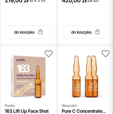
219,00 zł
420,00 zł
/
10 x 2 ml
/
28 szt
do koszyka
do koszyka
Purles
Skeyndor
163 Lift Up Face Shot
Pure C Concentrate