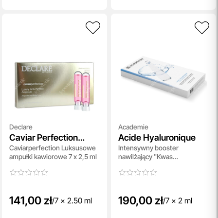
Declare
Academie
Caviar Perfection
Acide Hyaluronique
Caviarperfection Luksusowe
Intensywny booster
Luxury Anti-Wrinkle
ampułki kawiorowe 7 x 2,5 ml
nawilżający "Kwas
Ampoule
Hialuronowy" 7x2 ml
141,00 zł
190,00 zł
/
7 x 2.50 ml
/
7 x 2 ml