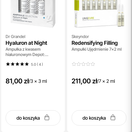
Dr Grandel
Skeyndor
Hyaluron at Night
Redensifying Filling
Ampułka z kwasem
Ampułki Ujędrnienie 7x2 ml
hialuronowym Depot:
długotrwałe, głębokie
5.0 ( 4
)
nawilżenie 3x3 ml
81,00 zł
211,00 zł
/
3 x 3 ml
/
7 x 2 ml
do koszyka
do koszyka