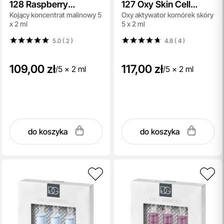
128 Raspberry
127 Oxy Skin Cell
Kojący koncentrat malinowy 5
Oxy aktywator komórek skóry
Concentrate
Activator
x 2 ml
5 x 2 ml
5.0 ( 2
)
4.8 ( 4
)
109,00 zł
117,00 zł
/
5 x 2 ml
/
5 x 2 ml
do koszyka
do koszyka