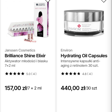
Janssen Cosmetics
Environ
Brilliance Shine Elixir
Hydrating Oil Capsules
Aktywator młodości i blasku
Intensywne kapsułki anti-
7x2 ml
aging z retinolem 30 szt.
5.0 ( 4
)
4.8 ( 4
)
157,00 zł
440,00 zł
/
7 x 2 ml
/
30 szt