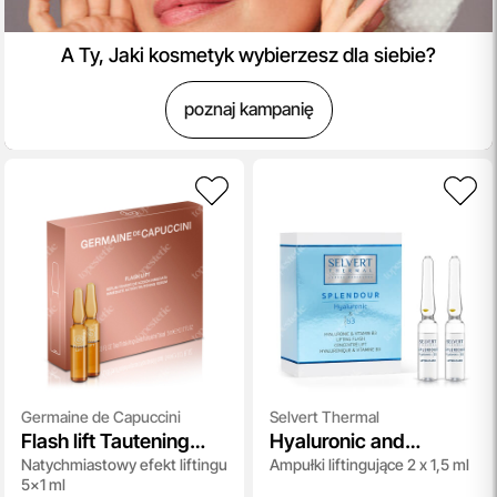
A Ty, Jaki kosmetyk wybierzesz dla siebie?
poznaj kampanię
Germaine de Capuccini
Selvert Thermal
Flash lift Tautening
Hyaluronic and
Natychmiastowy efekt liftingu
Ampułki liftingujące 2 x 1,5 ml
Serum
Vitamin B3 Lifting
5x1 ml
Flash