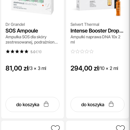
Dr Grandel
Selvert Thermal
SOS Ampoule
Intense Booster Drops
Ampułka SOS dla skóry
Ampułki naprawa DNA 10x 2
DNA Repair
zestresowanej, podrażnionej,
ml
zaczerwienionej 3x3 ml
5.0 ( 1
)
81,00 zł
294,00 zł
/
3 x 3 ml
/
10 x 2 ml
do koszyka
do koszyka