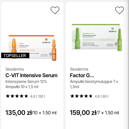
pielęgnacyjnych. To nasz sposób, by umożliwić Ci
odkrywanie nowych produktów i doświadczanie
pielęgnacji w najlepszym wydaniu — świadomie, z troską o
Ciebie i Twoją skórę.
przeczytaj więcej
Darmowa Dostawa i Zwrot
Naszym celem jest zapewnienie błyskawicznej i
efektywnej realizacji zamówień w naszym sklepie. Dzięki
TOPSELLER
nowoczesnemu magazynowi oraz zaawansowanym
technologicznie systemom IT, zamówienia są zazwyczaj
Sesderma
Sesderma
wysyłane i dostarczane w ciągu zaledwie
24 godzin
od
C-VIT Intensive Serum
Factor G
momentu złożenia.
Intensywne Serum 12%
Ampułki biostymulujące 7 x
Biostimulating
przeczytaj więcej
Ampułki 10 x 1,5 ml
1,5ml
Ampoules
4.9 ( 130
)
4.8 ( 60
)
135,00 zł
159,00 zł
/
10 x 1.50 ml
/
7 x 1.50 ml