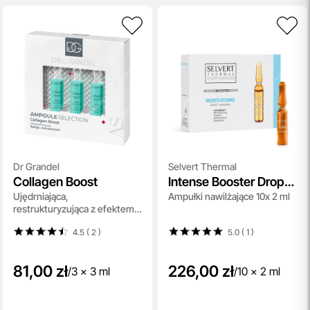
Dr Grandel
Selvert Thermal
Collagen Boost
Intense Booster Drops
Ujędrniająca,
Ampułki nawilżające 10x 2 ml
Moisturising
restrukturyzująca z efektem
3D, stymuluje fibroblasty do
4.5 ( 2
)
5.0 ( 1
)
produkcji kolagenu i elastyny
3x3 ml
81,00 zł
226,00 zł
/
3 x 3 ml
/
10 x 2 ml