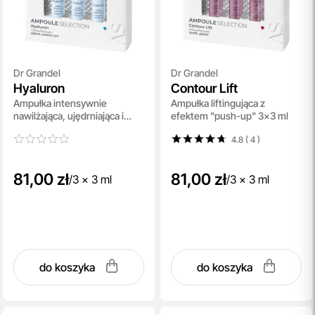
Dr Grandel
Dr Grandel
Hyaluron
Contour Lift
Ampułka intensywnie
Ampułka liftingująca z
nawilżająca, ujędrniająca i
efektem "push-up" 3x3 ml
wygładzająca 3x3 ml
4.8 ( 4
)
81,00 zł
81,00 zł
/
3 x 3 ml
/
3 x 3 ml
do koszyka
do koszyka