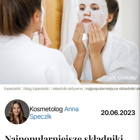
Spersonalizowane Próbki
Do wielu zamówień dołączamy starannie dobrane próbki
kosmetyków, dopasowane do indywidualnych potrzeb
pielęgnacyjnych. To nasz sposób, by umożliwić Ci
odkrywanie nowych produktów i doświadczanie
pielęgnacji w najlepszym wydaniu — świadomie, z troską o
Ciebie i Twoją skórę.
przeczytaj więcej
Aktualizacja Regulaminów
Zmiany obowiązują od 27.04.2026.
Korzystanie ze Sklepu Internetowego lub Konta po tym
fot. blackday
terminie oznacza akceptację wprowadzonych zmian.
topestetic
blog topestetic
składniki aktywne
najpopularniejsze składniki a
przeczytaj więcej
Kosmetolog
Anna
20.06.2023
Speczik
Najpopularniejsze składniki