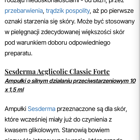
rodzaju niedoskonałościami - od blizn, przez
przebarwienia
,
trądzik pospolity
, aż po pierwsze
oznaki starzenia się skóry. Może być stosowany
w pielęgnacji zdecydowanej większości skór
pod warunkiem doboru odpowiedniego
preparatu.
Sesderma Acglicolic Classic Forte
Ampułki o silnym działaniu przeciwstarzeniowym 10
x 1,5 ml
Ampułki
Sesderma
przeznaczone są dla skór,
które wcześniej miały już do czynienia z
kwasem glikolowym. Stanowią bowiem