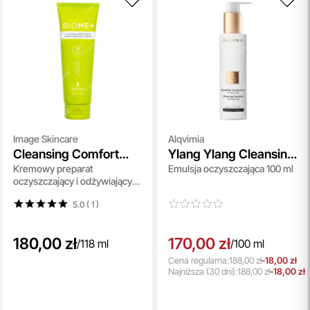
Image Skincare
Alqvimia
Cleansing Comfort
Ylang Ylang Cleansing
Kremowy preparat
Emulsja oczyszczająca 100 ml
Balm
Emulsion
oczyszczający i odżywiający
118 ml
5.0 ( 1
)
180,00 zł
170,00 zł
/
118 ml
/
100 ml
Cena regularna:
188,00 zł
-18,00 zł
Najniższa
(30 dni):
188,00 zł
-18,00 zł