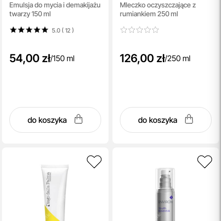
Emulsja do mycia i demakijażu
Mleczko oczyszczające z
Emulsion
with Camomile
twarzy 150 ml
rumiankiem 250 ml
5.0 ( 12
)
54,00 zł
126,00 zł
/
150 ml
/
250 ml
do koszyka
do koszyka