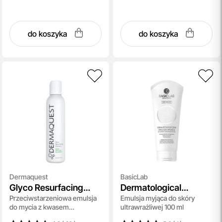
do koszyka
do koszyka
Dermaquest
BasicLab
Glyco Resurfacing
Dermatological
Przeciwstarzeniowa emulsja
Emulsja myjąca do skóry
Cleanser
Puryfing Emulsion
do mycia z kwasem
ultrawrażliwej 100 ml
glikolowym [15%] i peptydami