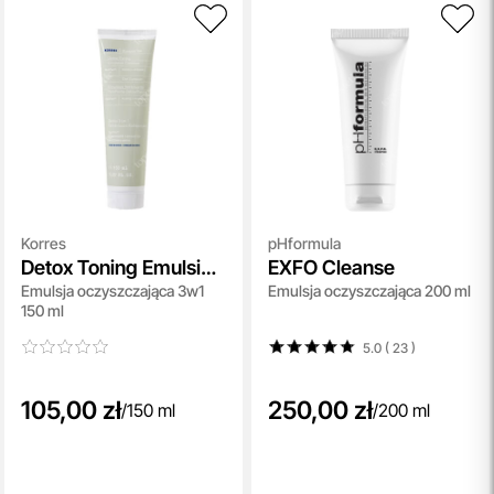
Korres
pHformula
Detox Toning Emulsion
EXFO Cleanse
Emulsja oczyszczająca 3w1
Emulsja oczyszczająca 200 ml
Cleanser
150 ml
5.0 ( 23
)
105,00 zł
250,00 zł
/
150 ml
/
200 ml