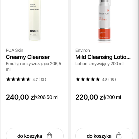
PCA Skin
Environ
Creamy Cleanser
Mild Cleansing Lotion
Emulsja oczyszczająca 206,5
Lotion zmywający 200 ml
Skin EssentiA
ml
4.7 ( 13
)
4.8 ( 18
)
240,00 zł
220,00 zł
/
206.50 ml
/
200 ml
do koszyka
do koszyka