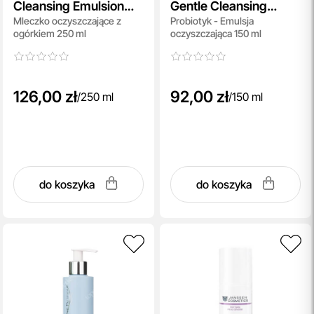
Cleansing Emulsion
Gentle Cleansing
Mleczko oczyszczające z
Probiotyk - Emulsja
with Cucumber
Emulsion
ogórkiem 250 ml
oczyszczająca 150 ml
126,00 zł
92,00 zł
/
250 ml
/
150 ml
do koszyka
do koszyka