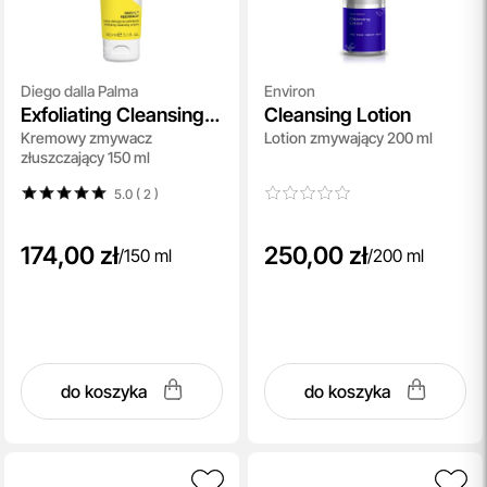
Diego dalla Palma
Environ
Exfoliating Cleansing
Cleansing Lotion
Kremowy zmywacz
Lotion zmywający 200 ml
Cream
złuszczający 150 ml
5.0 ( 2
)
174,00 zł
250,00 zł
/
150 ml
/
200 ml
do koszyka
do koszyka