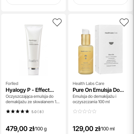
Forlled
Health Labs Care
Hyalogy P - Effect
Pure On Emulsja Do
Oczyszczająca emulsja do
Emulsja do demakijażu i
Clearance Cleansing
Demakijażu
demakijażu ze skwalanem 100
oczyszczania 100 ml
g
5.0 ( 8
)
479,00 zł
129,00 zł
/
100 g
/
100 ml