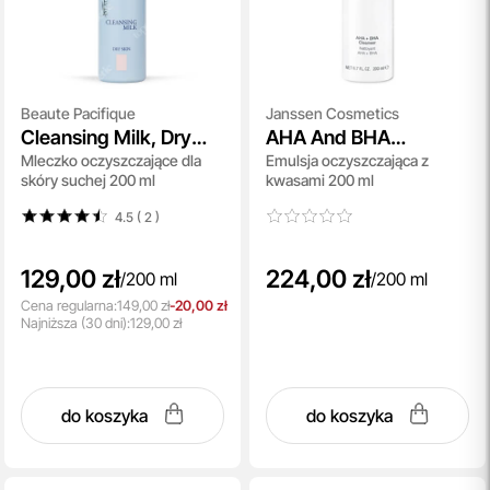
Beaute Pacifique
Janssen Cosmetics
Cleansing Milk, Dry
AHA And BHA
Mleczko oczyszczające dla
Emulsja oczyszczająca z
Skin
Cleanser
skóry suchej 200 ml
kwasami 200 ml
4.5 ( 2
)
129,00 zł
224,00 zł
/
200 ml
/
200 ml
Cena regularna:
149,00 zł
-20,00 zł
Najniższa
(30 dni):
129,00 zł
do koszyka
do koszyka