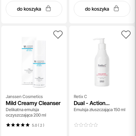
do koszyka
do koszyka
Janssen Cosmetics
Retix C
Mild Creamy Cleanser
Dual - Action
Delikatna emulsja
Emulsja złuszczająca 150 ml
Exfoliating Cleanser
oczyszczająca 200 ml
5.0 ( 2
)