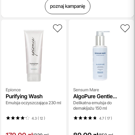
poznaj kampanię
Epionce
Sensum Mare
Purifying Wash
AlgoPure Gentle
Emulsja oczyszczająca 230 ml
Delikatna emulsja do
Make-Up Removal
demakijażu 150 ml
Emulsion
4.3 ( 12
)
4.7 ( 17
)