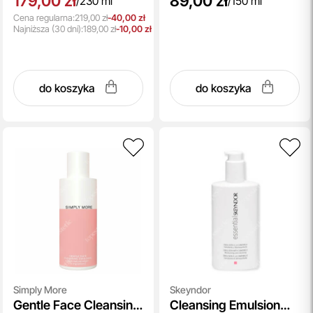
179,00 zł
89,00 zł
/
230 ml
/
150 ml
Cena regularna:
219,00 zł
-40,00 zł
Najniższa
(30 dni):
189,00 zł
-10,00 zł
do koszyka
do koszyka
Simply More
Skeyndor
Gentle Face Cleansing
Cleansing Emulsion