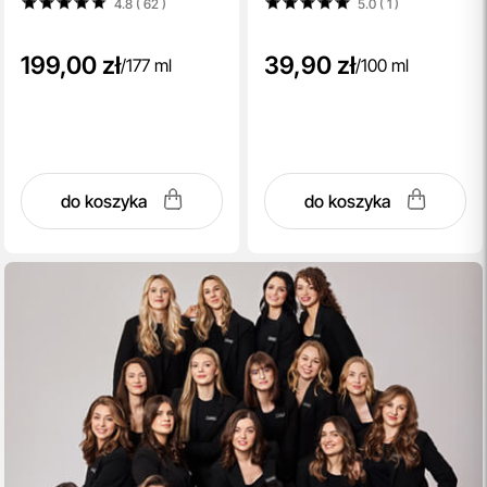
4.8 ( 62
)
5.0 ( 1
)
biomimetycznymi 177 ml
199,00 zł
39,90 zł
/
177 ml
/
100 ml
do koszyka
do koszyka