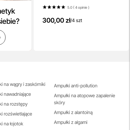
5.0 ( 4
opinie
)
metyk
300,00 zł
siebie?
/
4 szt
ę
i na wągry i zaskórniki
Ampułki anti-pollution
i nawadniające
Ampułki na atopowe zapalenie
skóry
i na rozstępy
Ampułki z alantoiną
i rozświetlające
Ampułki z algami
i na łojotok