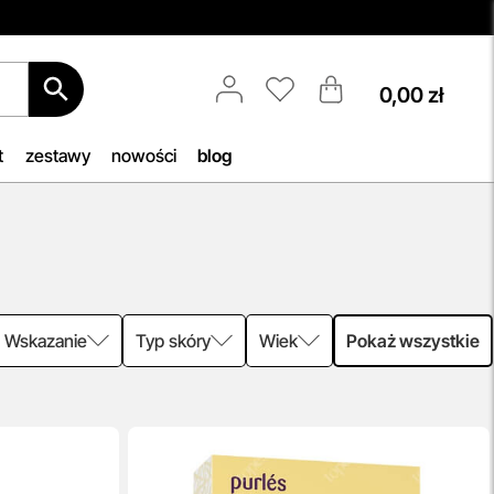
0,00 zł
Porady Kosmetologów
Nowa jakość pielęgnacji z Topestetic!
acji
Skorzystaj z
indywidualnej
t
zestawy
nowości
blog
ięki
konsultacji
kosmetologicznej, która
az
pomoże Ci dobrać idealne produkty
ie
do potrzeb Twojej skóry. Zaufaj
naszym specjalistom i zadbaj o swoją
ne w
cerę jak nigdy dotąd!
przeczytaj więcej
Wskazanie
Typ skóry
Wiek
Pokaż wszystkie