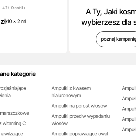
4.7 ( 10
opinii
)
A Ty, Jaki kos
zł
wybierzesz dla 
/
10 x 2 ml
poznaj kampani
ane kategorie
rozjaśniające
Ampułki z kwasem
Ampułk
ienia
hialuronowym
Ampułk
Ampułki na porost włosów
Ampułk
zmarszczkowe
Ampułki przeciw wypadaniu
Ampułk
z witaminą C
włosów
Ampułk
nawilżające
Ampułki poprawiające owal