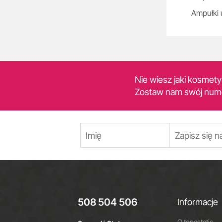
Ampułki 
Nie wiesz jaki kosmet
Zostaw nam swój num
508 504 506
Informacje
O topestetic