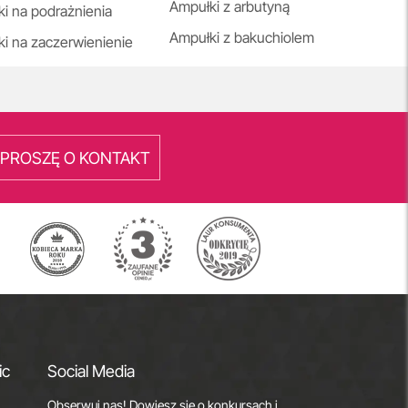
Ampułki z arbutyną
i na podrażnienia
Ampułki z bakuchiolem
i na zaczerwienienie
PROSZĘ O KONTAKT
ic
Social Media
Obserwuj nas! Dowiesz się o konkursach i