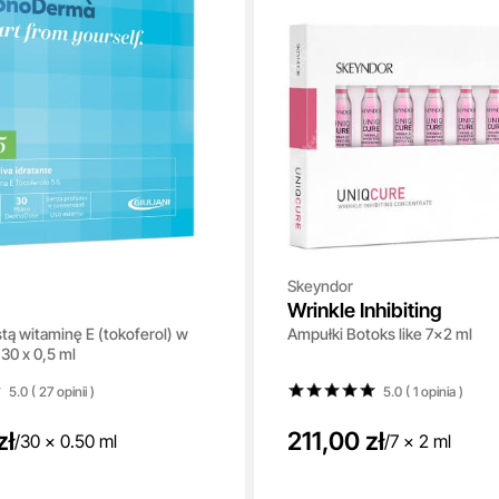
Skeyndor
Wrinkle Inhibiting
tą witaminę E (tokoferol) w
Ampułki Botoks like 7x2 ml
30 x 0,5 ml
5.0 ( 27
opinii
)
5.0 ( 1
opinia
)
zł
211,00 zł
/
30 x 0.50 ml
/
7 x 2 ml