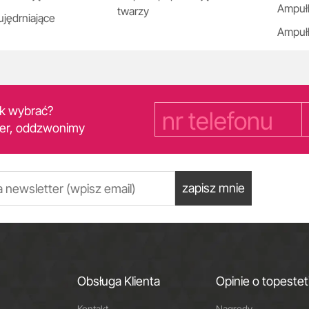
Ampułk
twarzy
ujędrniające
Ampułk
yk wybrać?
er, oddzwonimy
zapisz mnie
Obsługa Klienta
Opinie o topestet
Kontakt
Nagrody