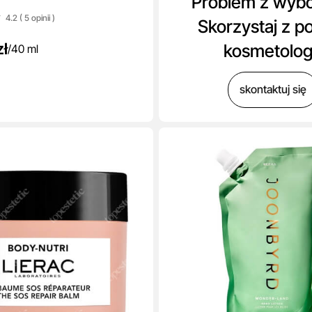
Problem z wyb
4.2 ( 5
opinii
)
Skorzystaj z p
zł
kosmetolo
/
40 ml
skontaktuj się