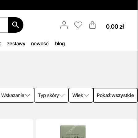
0,00 zł
Aktualizacja Regulaminów
Zmiany obowiązują od 27.04.2026.
acji
Korzystanie ze Sklepu Internetowego
t
zestawy
nowości
blog
ięki
lub Konta po tym terminie oznacza
az
akceptację wprowadzonych zmian.
ie
przeczytaj więcej
ne w
Wskazanie
Typ skóry
Wiek
Pokaż wszystkie