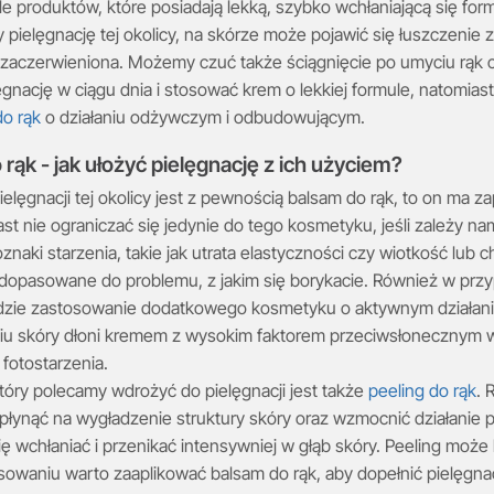
ele produktów, które posiadają lekką, szybko wchłaniającą się fo
y pielęgnację tej okolicy, na skórze może pojawić się łuszczeni
 zaczerwieniona. Możemy czuć także ściągnięcie po umyciu rąk 
ęgnację w ciągu dnia i stosować krem o lekkiej formule, natomiast
o rąk
o działaniu odżywczym i odbudowującym.
rąk - jak ułożyć pielęgnację z ich użyciem?
elęgnacji tej okolicy jest z pewnością balsam do rąk, to on ma 
st nie ograniczać się jedynie do tego kosmetyku, jeśli zależy na
znaki starzenia, takie jak utrata elastyczności czy wiotkość lu
dopasowane do problemu, z jakim się borykacie. Również w prz
zie zastosowanie dodatkowego kosmetyku o aktywnym działaniu
u skóry dłoni kremem z wysokim faktorem przeciwsłonecznym w 
fotostarzenia.
tóry polecamy wdrożyć do pielęgnacji jest także
peeling do rąk
. 
łynąć na wygładzenie struktury skóry oraz wzmocnić działanie
się wchłaniać i przenikać intensywniej w głąb skóry. Peeling moż
sowaniu warto zaaplikować balsam do rąk, aby dopełnić pielęgna