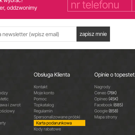
yk wybrać?
er, oddzwonimy
zapisz mnie
Obsługa Klienta
Opinie o topestet
Kontakt
Nagrody
odzy
Moje konto
Ceneo
(76K)
tetic
Pomoc
Opineo
(45K)
wa i zwrot
Topkatalog
Facebook
(685)
nościowy
Regulamin
Google
(858)
Spersonalizowane próbki
Mapa strony
erty
Karta podarunkowa
Kody rabatowe