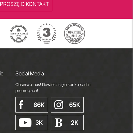
PROSZĘ O KONTAKT
ic
Social Media
Obserwuj nas! Dowiesz się o konkursach i
promocjach!
86K
65K
3K
2K