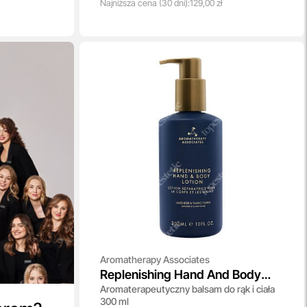
Najniższa
cena
(30 dni):
129,00 zł
Aromatherapy Associates
Replenishing Hand And Body
Aromaterapeutyczny balsam do rąk i ciała
Lotion
300 ml