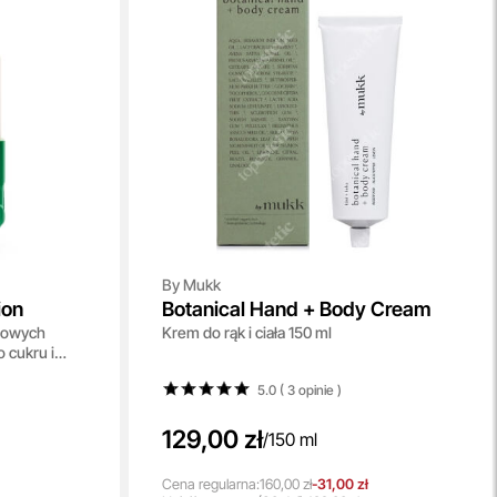
By Mukk
ion
Botanical Hand + Body Cream
chowych
Krem do rąk i ciała 150 ml
 cukru i
5.0 ( 3
opinie
)
129,00 zł
/
150 ml
Cena regularna:
160,00 zł
-31,00 zł