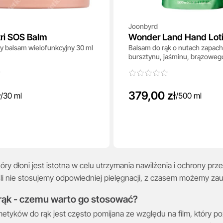
Joonbyrd
ri SOS Balm
Wonder Land Hand Lotio
y balsam wielofunkcyjny 30 ml
Balsam do rąk o nutach zapa
bursztynu, jaśminu, brązowego
pomarańczy - uzupłnienie
ł
379,00 zł
/
30 ml
/
500 ml
óry dłoni jest istotna w celu utrzymania nawilżenia i ochrony pr
li nie stosujemy odpowiedniej pielęgnacji, z czasem możemy zau
rąk - czemu warto go stosować?
metyków do rąk jest często pomijana ze względu na film, który p