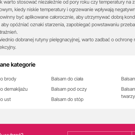
k warto stosować niezależnie od pory roku czy temperatury na 
owym, kiedy niskie temperatury i ogrzewanie wpływają negatywn
powinny być aplikowane całorocznie, aby utrzymywać dobrą kondy
 aby opóźniać oznaki starzenia, zapobiegać powstawaniu przeba
drażnień.
ednio dobranej rutyny pielęgnacyjnej, warto zadbać o ochronę rą
ekcyjny.
ane kategorie
o brody
Balsam do ciała
Balsam
o demakijażu
Balsam pod oczy
Balsam
twarzy
o ust
Balsam do stóp