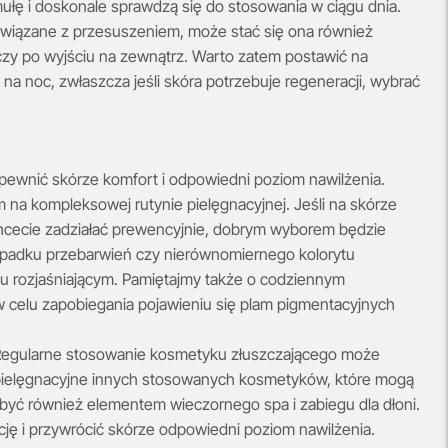
rmułę i doskonale sprawdzą się do stosowania w ciągu dnia.
e związane z przesuszeniem, może stać się ona również
czy po wyjściu na zewnątrz. Warto zatem postawić na
 na noc, zwłaszcza jeśli skóra potrzebuje regeneracji, wybrać
zapewnić skórze komfort i odpowiedni poziom nawilżenia.
m na kompleksowej rutynie pielęgnacyjnej. Jeśli na skórze
b chcecie zadziałać prewencyjnie, dobrym wyborem będzie
ypadku przebarwień czy nierównomiernego kolorytu
 rozjaśniającym. Pamiętajmy także o codziennym
celu zapobiegania pojawieniu się plam pigmentacyjnych
Regularne stosowanie kosmetyku złuszczającego może
 pielęgnacyjne innych stosowanych kosmetyków, które mogą
e być również elementem wieczornego spa i zabiegu dla dłoni.
cję i przywrócić skórze odpowiedni poziom nawilżenia.