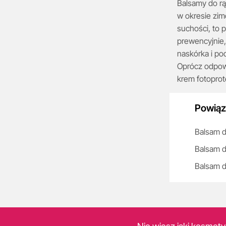
Balsamy do rą
w okresie zim
suchości, to 
prewencyjnie,
naskórka i po
Oprócz odpowi
krem fotoprot
Powiąz
Balsam d
Balsam d
Balsam d