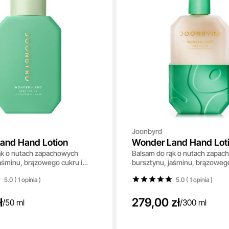
Joonbyrd
and Hand Lotion
Wonder Land Hand Lot
ąk o nutach zapachowych
Balsam do rąk o nutach zapa
aśminu, brązowego cukru i
bursztynu, jaśminu, brązowego
50 ml
pomarańczy 300 ml
5.0 ( 1
opinia
)
5.0 ( 1
opinia
)
ł
279,00 zł
/
50 ml
/
300 ml