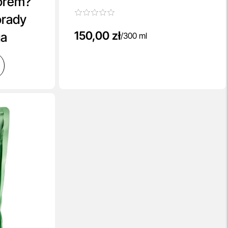
orem?
orady
150,00 zł
ga
/
300 ml