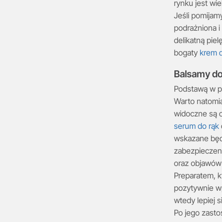
rynku jest wi
Jeśli pomijam
podrażniona i
delikatną piel
bogaty
krem d
Balsamy do 
Podstawą w pi
Warto natomia
widoczne są o
serum do rąk
wskazane będ
zabezpieczeni
oraz objawów 
Preparatem, k
pozytywnie wp
wtedy lepiej 
Po jego zasto