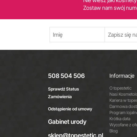
Nie wiesz jaki kosmet
Zostaw nam swój num
508 504 506
Informacje
O topestetic
Sprawdź Status
Nasi Kosmetol
Zamówienia
Kariera w topes
Darmowa dosta
Odstąpienie od umowy
Program lojal
Krótka data
Gabinet urody
Wycofane z of
Blog
sklep@topestetic.pl