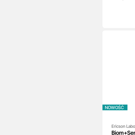
NOWOŚĆ
Ericson Labo
Biom+Sen