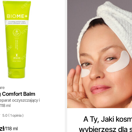
are
g Comfort Balm
parat oczyszczający i
118 ml
5.0 ( 1
opinia
)
A Ty, Jaki kos
zł
wybierzesz dla 
/
118 ml