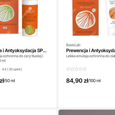
BasicLab
a i Antyoksydacja SPF
Prewencja i Antyoksyd
a ochronna do cery tłustej i
Lekka emulsja ochronna do ciał
50+ PA++++
0 ml
4.5 ( 35
opinii
)
zł
84,90 zł
/
50 ml
/
100 ml