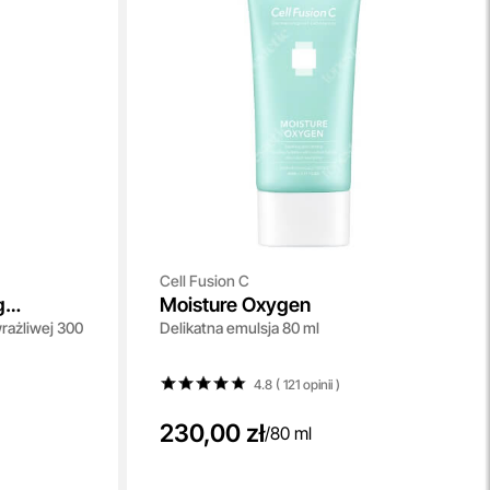
Cell Fusion C
g
Moisture Oxygen
rażliwej 300
Delikatna emulsja 80 ml
4.8 ( 121
opinii
)
230,00 zł
/
80 ml