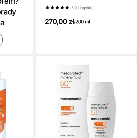
orem?
5.0 ( 1
opinia
)
orady
270,00 zł
ga
/
200 ml