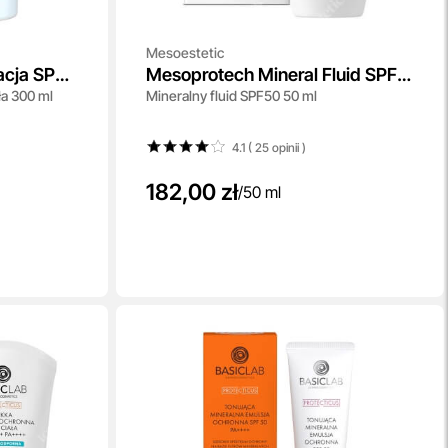
Mesoestetic
acja SPF
Mesoprotech Mineral Fluid SPF
ła 300 ml
Mineralny fluid SPF50 50 ml
50
4.1 ( 25
opinii
)
182,00 zł
/
50 ml