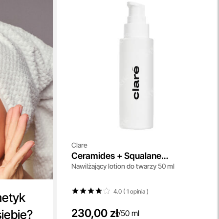
Clare
Ceramides + Squalane
Nawilżający lotion do twarzy 50 ml
Moisturizing Face Lotion
4.0 ( 1
opinia
)
metyk
230,00 zł
siebie?
/
50 ml