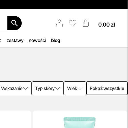
0,00 zł
Spersonalizowane Próbki
6.
Do wielu zamówień dołączamy
owego
starannie dobrane próbki
t
zestawy
nowości
blog
cza
kosmetyków, dopasowane do
an.
indywidualnych potrzeb
pielęgnacyjnych. To nasz sposób, by
umożliwić Ci odkrywanie nowych
produktów i doświadczanie
pielęgnacji w najlepszym wydaniu —
świadomie, z troską o Ciebie i Twoją
Wskazanie
Typ skóry
Wiek
Pokaż wszystkie
skórę.
przeczytaj więcej