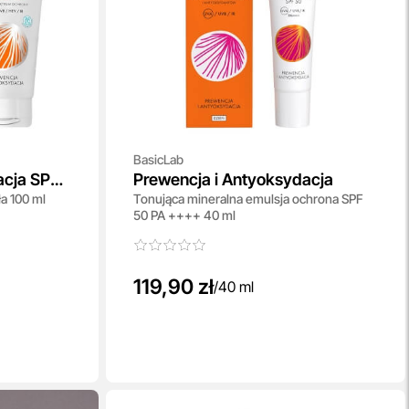
BasicLab
acja SPF
Prewencja i Antyoksydacja
a 100 ml
Tonująca mineralna emulsja ochrona SPF
50 PA ++++ 40 ml
119,90 zł
/
40 ml