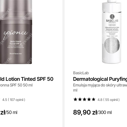
BasicLab
eld Lotion Tinted SPF 50
Dermatological Puryfin
ronna SPF 50 50 ml
Emulsja myjąca do skóry ultraw
Emulsion
ml
4.5 ( 107
opinii
)
4.8 ( 55
opinii
)
zł
89,90 zł
/
50 ml
/
300 ml