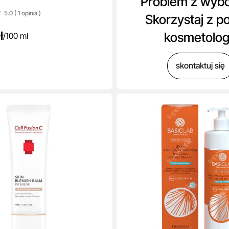
Problem z wyb
5.0 ( 1
opinia
)
Skorzystaj z p
ł
kosmetolo
/
100 ml
skontaktuj się