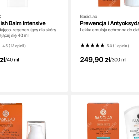
C
BasicLab
ish Balm Intensive
Prewencja i Antyoksyd
niająco-regenerujący dla skóry
Lekka emulsja ochronna do cia
50+ PA++++
ejącej się 40 ml
4.5 ( 13
opinii
)
5.0 ( 1
opinia
)
zł
249,90 zł
/
40 ml
/
300 ml