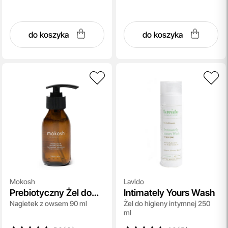
do koszyka
do koszyka
Mokosh
Lavido
Prebiotyczny Żel do
Intimately Yours Wash
Nagietek z owsem 90 ml
Żel do higieny intymnej 250
Higieny Intymnej
ml