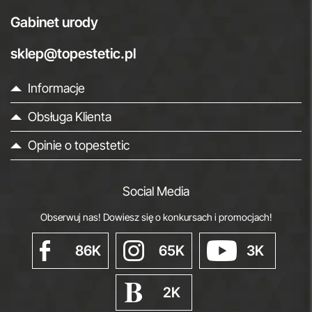
Gabinet urody
sklep@topestetic.pl
Informacje
Obsługa Klienta
Opinie o topestetic
Social Media
Obserwuj nas! Dowiesz się o konkursach i promocjach!
86K
65K
3K
2K