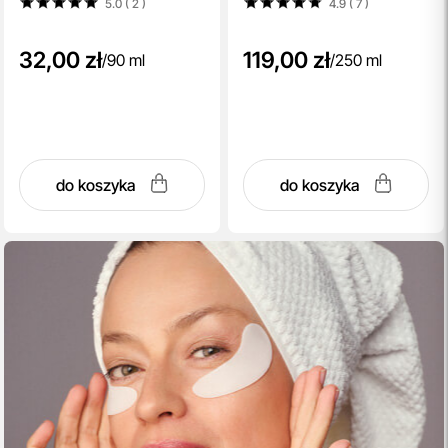
5.0 ( 2
)
4.9 ( 7
)
32,00 zł
119,00 zł
/
90 ml
/
250 ml
do koszyka
do koszyka