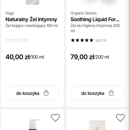
Hagi
Organic Series
Naturalny Żel Intymny
Soothing Liquid For
Żel kojąco-nawilżający 100 ml
Żel do higieny intymnej 200
Intimate Hygiene
ml
5.0 ( 1
)
40,00 zł
79,00 zł
/
100 ml
/
200 ml
do koszyka
do koszyka