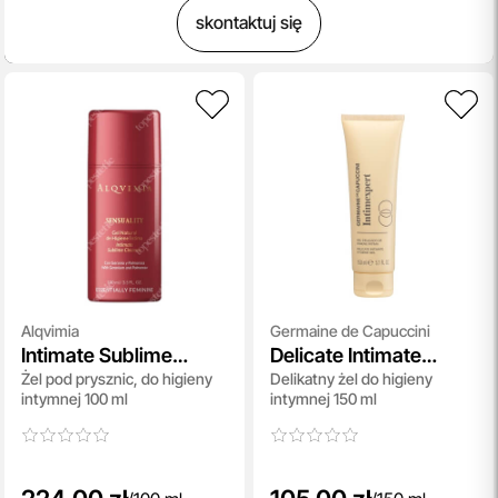
skontaktuj się
Alqvimia
Germaine de Capuccini
Intimate Sublime
Delicate Intimate
Żel pod prysznic, do higieny
Delikatny żel do higieny
Cleanser
Hygiene Gel
intymnej 100 ml
intymnej 150 ml