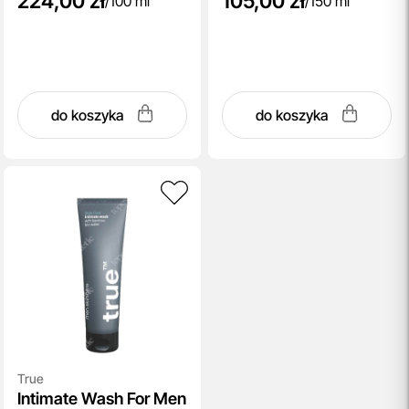
224,00 zł
105,00 zł
/
100 ml
/
150 ml
do koszyka
do koszyka
True
Intimate Wash For Men