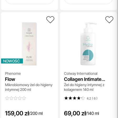
NOWOŚĆ
Phenome
Colway International
Flow
Collagen Intimate
Mikrobiomowy żel do higieny
Żel do higieny intymnej z
Hygiene Gel
intymnej 200 ml
kolagenem 140 ml
4.2 ( 6
)
159,00 zł
69,00 zł
/
200 ml
/
140 ml