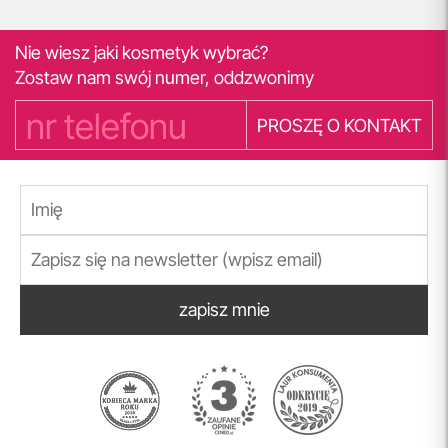
Nie wiesz jaki kosmetyk wybrać?
Zostaw nam swój numer, oddzwonimy
PROSZĘ O KONTAKT
zapisz mnie