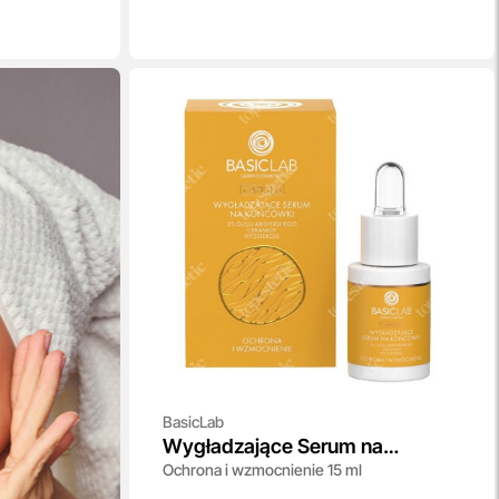
BasicLab
Wygładzające Serum na
Ochrona i wzmocnienie 15 ml
Końcówki