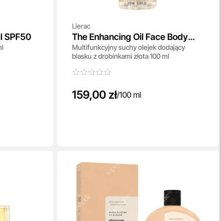
Lierac
il SPF50
The Enhancing Oil Face Body
ml
Multifunkcyjny suchy olejek dodający
And Hair
blasku z drobinkami złota 100 ml
159,00 zł
/
100 ml