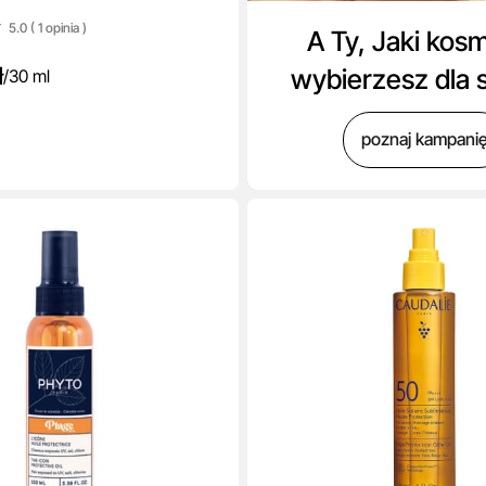
5.0 ( 1
opinia
)
A Ty, Jaki kos
ł
wybierzesz dla 
/
30 ml
poznaj kampani