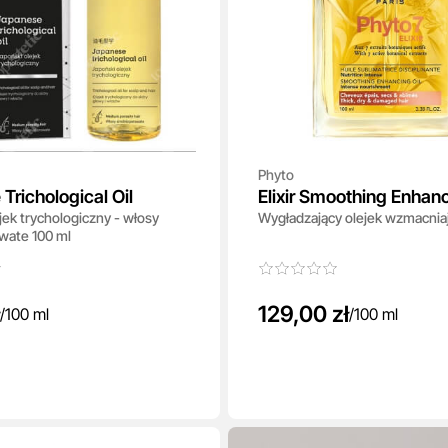
Phyto
Trichological Oil
Elixir Smoothing Enhanc
jek trychologiczny - włosy
Wygładzający olejek wzmacniaj
wate 100 ml
129,00 zł
/
100 ml
/
100 ml