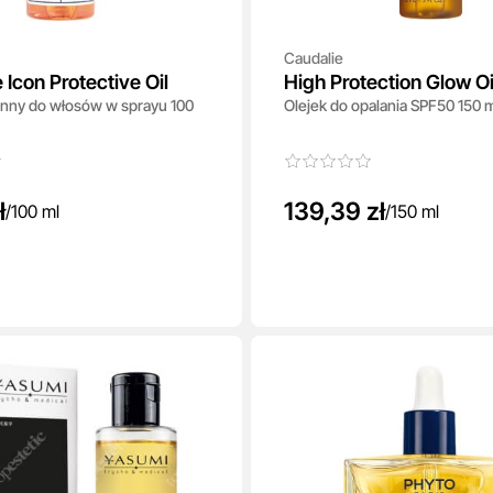
Caudalie
 Icon Protective Oil
High Protection Glow O
onny do włosów w sprayu 100
Olejek do opalania SPF50 150 
ł
139,39 zł
/
100 ml
/
150 ml