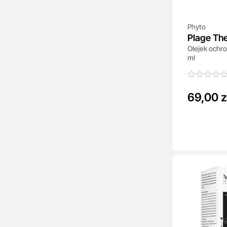
Phyto
Plage The
Olejek ochr
ml
69,00 z