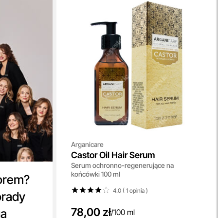
Arganicare
Castor Oil Hair Serum
Serum ochronno-regenerujące na
końcówki 100 ml
orem?
4.0 ( 1
opinia
)
orady
78,00 zł
ga
/
100 ml