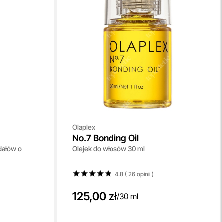
Olaplex
No.7 Bonding Oil
gdałów o
Olejek do włosów 30 ml
4.8 ( 26
opinii
)
125,00 zł
/
30 ml