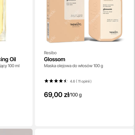
Resibo
ing Oil
Glossom
ący 100 ml
Maska olejowa do włosów 100 g
4.6 ( 11
opinii
)
69,00 zł
/
100 g