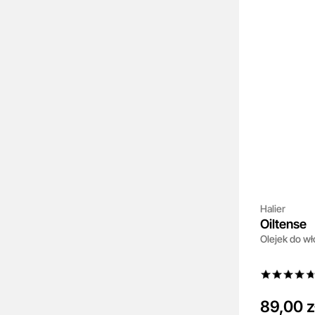
Halier
Oiltense
Olejek do w
89,00 z