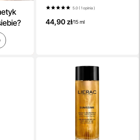
5.0 ( 1
opinia
)
metyk
44,90 zł
siebie?
/
15 ml
ę