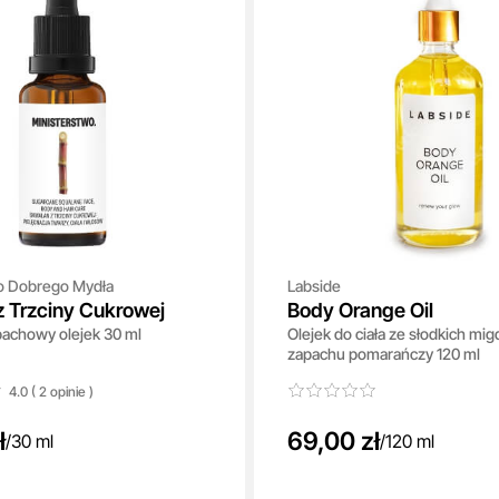
o Dobrego Mydła
Labside
z Trzciny Cukrowej
Body Orange Oil
pachowy olejek 30 ml
Olejek do ciała ze słodkich mi
zapachu pomarańczy 120 ml
4.0 ( 2
opinie
)
ł
69,00 zł
/
30 ml
/
120 ml