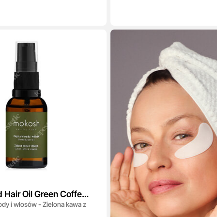
 Hair Oil Green Coffee
ody i włosów - Zielona kawa z
o