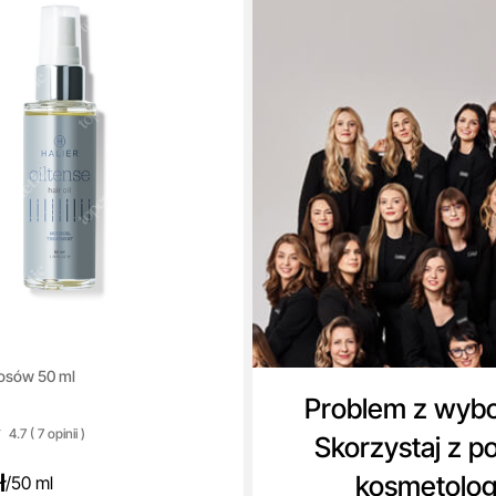
łosów 50 ml
Problem z wyb
4.7 ( 7
opinii
)
Skorzystaj z p
ł
kosmetolo
/
50 ml