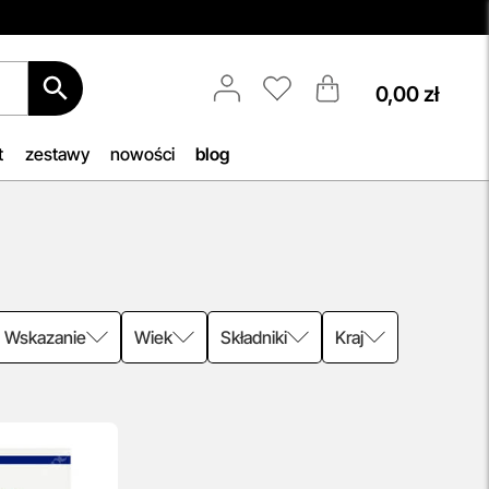
0,00 zł
Porady Kosmetologów
Nowa jakość pielęgnacji z Topestetic!
Skorzystaj z
indywidualnej
t
zestawy
nowości
blog
konsultacji
kosmetologicznej, która
pomoże Ci dobrać idealne produkty
b, by
do potrzeb Twojej skóry. Zaufaj
h
naszym specjalistom i zadbaj o swoją
cerę jak nigdy dotąd!
iu —
przeczytaj więcej
woją
Wskazanie
Wiek
Składniki
Kraj