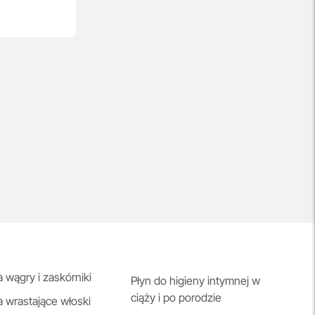
a wągry i zaskórniki
Płyn do higieny intymnej w
ciąży i po porodzie
a wrastające włoski