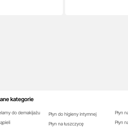
ane kategorie
elarny do demakijażu
Płyn n
Płyn do higieny intymnej
ąpieli
Płyn n
Płyn na łuszczycę