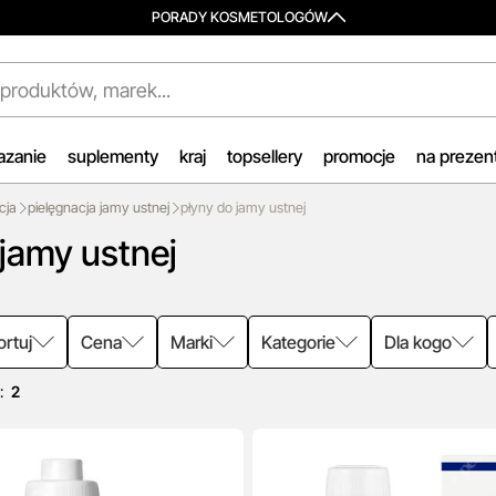
PORADY KOSMETOLOGÓW
wa Dostawa i Zwrot
Spersonalizowane Próbki
m celem jest zapewnienie
Do wielu zamówień dołączamy
wicznej i efektywnej realizacji
starannie dobrane próbki
azanie
suplementy
kraj
topsellery
promocje
na prezen
ień w naszym sklepie. Dzięki
kosmetyków, dopasowane do
czesnemu magazynowi oraz
indywidualnych potrzeb
cja
pielęgnacja jamy ustnej
płyny do jamy ustnej
nsowanym technologicznie
pielęgnacyjnych. To nasz sposó
 jamy ustnej
mom IT, zamówienia są
umożliwić Ci odkrywanie nowyc
czaj wysyłane i dostarczane w
produktów i doświadczanie
 zaledwie
24 godzin
od
pielęgnacji w najlepszym wydan
tu złożenia.
świadomie, z troską o Ciebie i T
ortuj
Cena
Marki
Kategorie
Dla kogo
zytaj więcej
skórę.
:
2
przeczytaj więcej