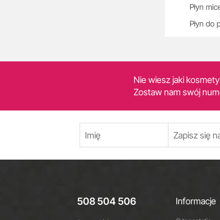
Płyn mic
Płyn do 
Nie wiesz jaki kosmet
Zostaw nam swój num
508 504 506
Informacje