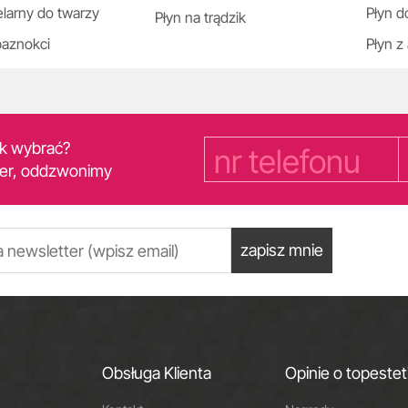
elarny do twarzy
Płyn d
Płyn na trądzik
paznokci
Płyn z
yk wybrać?
er, oddzwonimy
zapisz mnie
Obsługa Klienta
Opinie o topestet