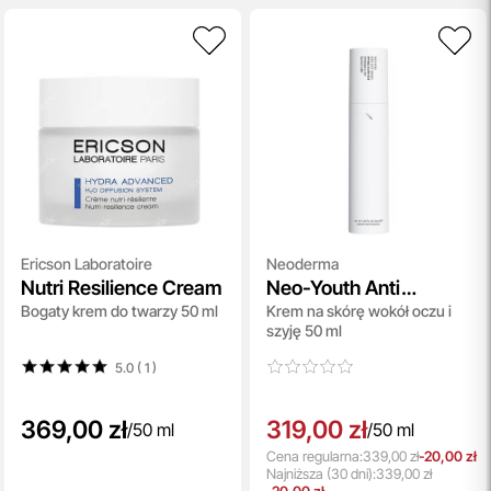
Ericson Laboratoire
Neoderma
Nutri Resilience Cream
Neo-Youth Anti
Bogaty krem do twarzy 50 ml
Krem na skórę wokół oczu i
Wrinkle Eye And Neck
szyję 50 ml
Cream
5.0 ( 1
)
369,00 zł
319,00 zł
/
50 ml
/
50 ml
Cena regularna:
339,00 zł
-20,00 zł
Najniższa
(30 dni):
339,00 zł