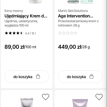
Eeny meeny
Marini SkinSolutions
Ujędrniający Krem do
Age Intervention
Ujędrnia, uelastycznia,
Przeciwstarzeniowy krem z
Biustu
Retinol Plus XC
wygładza 100 ml
retinolem 28 g
4.4 ( 15
)
89,00 zł
449,00 zł
/
100 ml
/
28 g
do koszyka
do koszyka