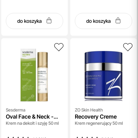
do koszyka
do koszyka
Sesderma
ZO Skin Health
Oval Face & Neck -
Recovery Creme
Krem na dekolt i szyję 50 ml
Krem regenerujący 50 ml
Factor G