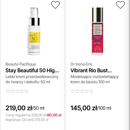
Beaute Pacifique
Dr Irena Eris
Stay Beautiful 50 High
Vibrant Rio Bust
Lekki krem przeciwsłoneczny
Modelująco-rozświetlający
SPF
Cream
do twarzy i dekoltu 50 ml
krem do biustu 100 ml
219,00 zł
145,00 zł
/
50 ml
/
100 ml
Cena regularna:
309,00 zł
-90,00 zł
Najniższa
(30 dni):
219,00 zł