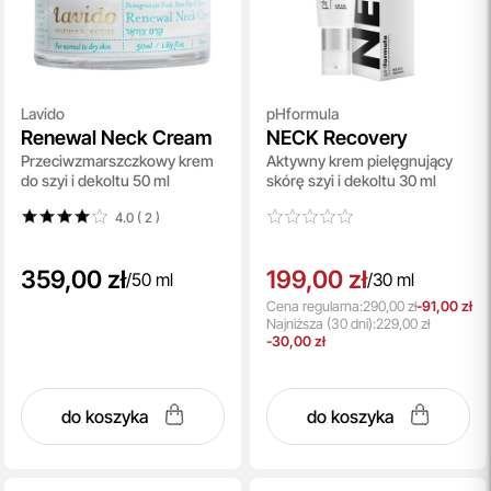
Lavido
pHformula
Renewal Neck Cream
NECK Recovery
Przeciwzmarszczkowy krem
Aktywny krem pielęgnujący
do szyi i dekoltu 50 ml
skórę szyi i dekoltu 30 ml
4.0 ( 2
)
359,00 zł
199,00 zł
/
50 ml
/
30 ml
Cena regularna:
290,00 zł
-91,00 zł
Najniższa
(30 dni):
229,00 zł
-30,00 zł
do koszyka
do koszyka