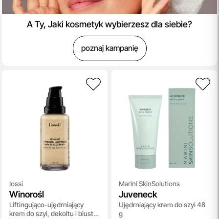
A Ty, Jaki kosmetyk wybierzesz dla siebie?
poznaj kampanię
Iossi
Marini SkinSolutions
Winorośl
Juveneck
Liftingująco-ujędrniający
Ujędrniający krem do szyi 48
krem do szyi, dekoltu i biustu
g