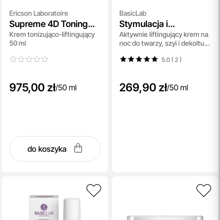
Ericson Laboratoire
BasicLab
Supreme 4D Toning
Stymulacja i
Krem tonizująco-liftingujący
Aktywnie liftingujący krem na
Pro-Lift Cream
Regeneracja
50 ml
noc do twarzy, szyi i dekoltu
50 ml
5.0 ( 2
)
975,00 zł
269,90 zł
/
50 ml
/
50 ml
do koszyka