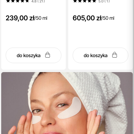
4.8 ( 21
)
5.0 ( 1
)
239,00 zł
605,00 zł
/
50 ml
/
50 ml
do koszyka
do koszyka