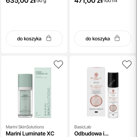
635,00 zł
471,00 zł
/
50 g
/
100 ml
do koszyka
do koszyka
Marini SkinSolutions
BasicLab
Marini Luminate XC
Odbudowa i