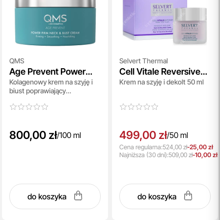
QMS
Selvert Thermal
Age Prevent Power
Cell Vitale Reversive
Kolagenowy krem na szyję i
Krem na szyję i dekolt 50 ml
Firm Neck And Bust
Anti Aging Neck and
biust poprawiający
Cream
Décolleté
elastyczność skóry 100 ml
800,00 zł
499,00 zł
/
100 ml
/
50 ml
Cena regularna:
524,00 zł
-25,00 zł
Najniższa
(30 dni):
509,00 zł
-10,00 zł
do koszyka
do koszyka