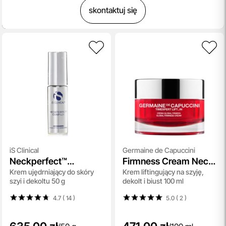
skontaktuj się
iS Clinical
Germaine de Capuccini
Neckperfect™
Firmness Cream Neck
Krem ujędrniający do skóry
Krem liftingujący na szyję,
Complex
and Decolletage Bust
szyi i dekoltu 50 g
dekolt i biust 100 ml
4.7 ( 14
)
5.0 ( 2
)