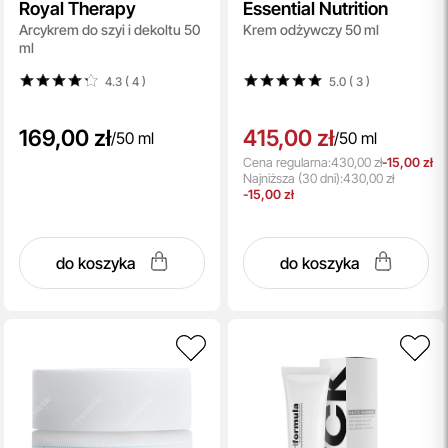
Royal Therapy
Essential Nutrition
Arcykrem do szyi i dekoltu 50
Krem odżywczy 50 ml
ml
4.3 ( 4
)
5.0 ( 3
)
169,00 zł
415,00 zł
/
50 ml
/
50 ml
Cena regularna:
430,00 zł
-15,00 zł
Najniższa
(30 dni):
430,00 zł
-15,00 zł
do koszyka
do koszyka