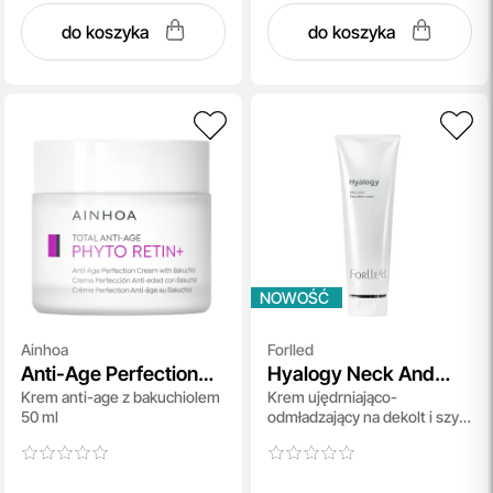
do koszyka
do koszyka
NOWOŚĆ
Ainhoa
Forlled
Anti-Age Perfection
Hyalogy Neck And
Krem anti-age z bakuchiolem
Krem ujędrniająco-
Cream with Bakuchiol
Decollete Cream
50 ml
odmładzający na dekolt i szyję
50 g