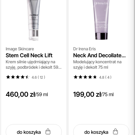
Image Skincare
Dr Irena Eris
Stem Cell Neck Lift
Neck And Decollate
Krem silnie ujędrniający na
Modelujący koncentrat na
Sculpting Day & Night
szyję, podbródek i dekolt 59
szyję i dekolt 75 ml
Concentrate
ml
4.6 ( 12
)
4.8 ( 4
)
460,00 zł
199,00 zł
/
59 ml
/
75 ml
do koszyka
do koszyka