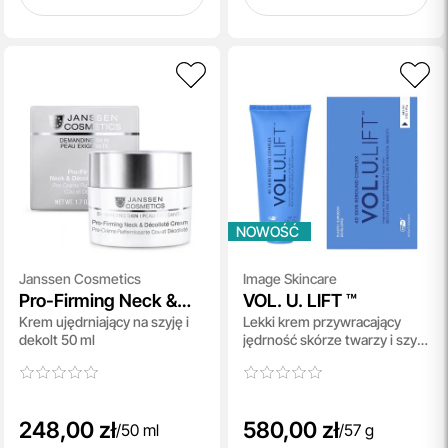
NOWOŚĆ
Janssen Cosmetics
Image Skincare
Pro-Firming Neck &
VOL. U. LIFT ™
Krem ujędrniający na szyję i
Lekki krem przywracający
Decollete Cream
dekolt 50 ml
jędrność skórze twarzy i szyi
po kuracjach odchudzających
57 g
248,00 zł
580,00 zł
/
50 ml
/
57 g