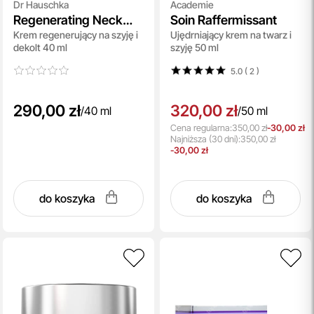
Dr Hauschka
Academie
Regenerating Neck
Soin Raffermissant
Krem regenerujący na szyję i
Ujędrniający krem na twarz i
and Decollete Cream
dekolt 40 ml
szyję 50 ml
5.0 ( 2
)
290,00 zł
320,00 zł
/
40 ml
/
50 ml
Cena regularna:
350,00 zł
-30,00 zł
Najniższa
(30 dni):
350,00 zł
-30,00 zł
do koszyka
do koszyka