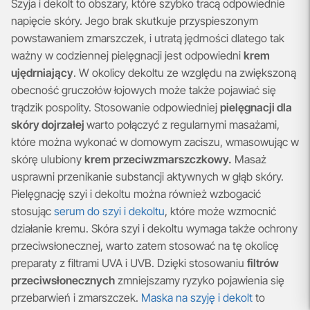
Szyja i dekolt to obszary, które szybko tracą odpowiednie
napięcie skóry. Jego brak skutkuje przyspieszonym
powstawaniem zmarszczek, i utratą jędrności dlatego tak
ważny w codziennej pielęgnacji jest odpowiedni
krem
ujędrniający
. W okolicy dekoltu ze względu na zwiększoną
obecność gruczołów łojowych może także pojawiać się
trądzik pospolity. Stosowanie odpowiedniej
pielęgnacji dla
skóry dojrzałej
warto połączyć z regularnymi masażami,
które można wykonać w domowym zaciszu, wmasowując w
skórę ulubiony
krem przeciwzmarszczkowy.
Masaż
usprawni przenikanie substancji aktywnych w głąb skóry.
Pielęgnację szyi i dekoltu można również wzbogacić
stosując
serum do szyi i dekoltu
, które może wzmocnić
działanie kremu. Skóra szyi i dekoltu wymaga także ochrony
przeciwsłonecznej, warto zatem stosować na tę okolicę
preparaty z filtrami UVA i UVB. Dzięki stosowaniu
filtrów
przeciwsłonecznych
zmniejszamy ryzyko pojawienia się
przebarwień i zmarszczek.
Maska na szyję i dekolt
to