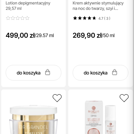
Lotion depigmentacyjny
Krem aktywnie stymulujący
Ujędrnienie
29,57 ml
na noc do twarzy, szyi i
dekoltu 50 ml
4.7 ( 3
)
499,00 zł
269,90 zł
/
29.57 ml
/
50 ml
do koszyka
do koszyka