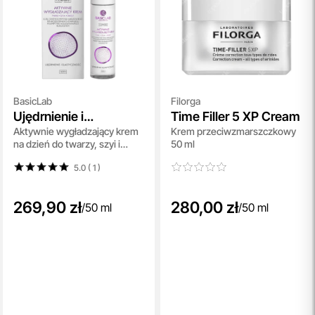
BasicLab
Filorga
Ujędrnienie i
Time Filler 5 XP Cream
Aktywnie wygładzający krem
Krem przeciwzmarszczkowy
Elastyczność
na dzień do twarzy, szyi i
50 ml
dekoltu 50 ml
5.0 ( 1
)
269,90 zł
280,00 zł
/
50 ml
/
50 ml