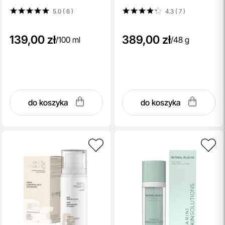
100 ml
5.0 ( 6
)
4.3 ( 7
)
139,00 zł
389,00 zł
/
100 ml
/
48 g
do koszyka
do koszyka