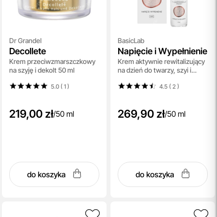
Dr Grandel
BasicLab
Decollete
Napięcie i Wypełnienie
Krem przeciwzmarszczkowy
Krem aktywnie rewitalizujący
na szyję i dekolt 50 ml
na dzień do twarzy, szyi i
dekoltu 50 ml
5.0 ( 1
)
4.5 ( 2
)
219,00 zł
269,90 zł
/
50 ml
/
50 ml
do koszyka
do koszyka