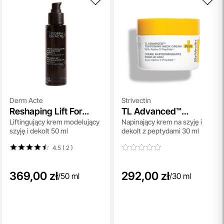
Derm Acte
Strivectin
Reshaping Lift For
TL Advanced™
Liftingujący krem modelujący
Napinający krem na szyję i
Neck And Decollete
Tightening Neck
szyję i dekolt 50 ml
dekolt z peptydami 30 ml
Cream Plus
4.5 ( 2
)
369,00 zł
292,00 zł
/
50 ml
/
30 ml