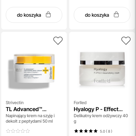
do koszyka
do koszyka
Strivectin
Forlled
TL Advanced™
Hyalogy P - Effect
Napinający krem na szyję i
Delikatny krem odżywczy 40
Tightening Neck
Nourishing Cream
dekolt z peptydami 50 ml
g
Cream Plus
5.0 ( 8
)