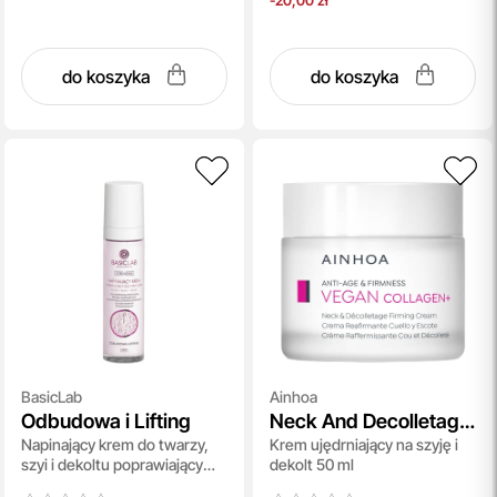
-20,00 zł
do koszyka
do koszyka
BasicLab
Ainhoa
Odbudowa i Lifting
Neck And Decolletage
Napinający krem do twarzy,
Krem ujędrniający na szyję i
Firming Cream
szyi i dekoltu poprawiający
dekolt 50 ml
gęstość skóry na dzień 50 ml