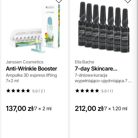
Janssen Cosmetics
Ella Bache
Anti-Wrinkle Booster
7-day Skincare
Ampułka 3D express lifting
7-dniowa kuracja
Treatment
7x2 ml
wypełniająco-ujędrniająca 7 x
1,2 ml
5.0 ( 2
)
5.0 ( 1
)
137,00 zł
212,00 zł
/
7 x 2 ml
/
7 x 1.20 ml