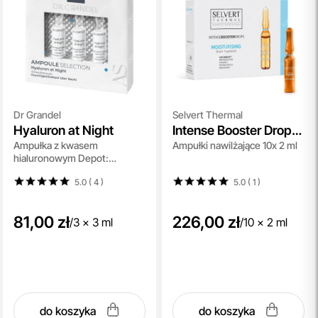
Dr Grandel
Selvert Thermal
Hyaluron at Night
Intense Booster Drops
Ampułka z kwasem
Ampułki nawilżające 10x 2 ml
Moisturising
hialuronowym Depot:
długotrwałe, głębokie
5.0 ( 4
)
5.0 ( 1
)
nawilżenie 3x3 ml
81,00 zł
226,00 zł
/
3 x 3 ml
/
10 x 2 ml
do koszyka
do koszyka