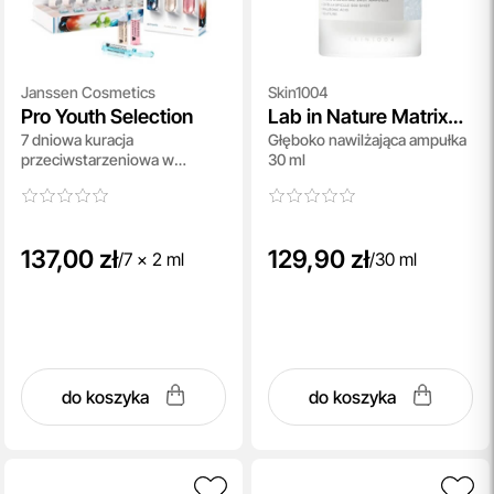
Janssen Cosmetics
Skin1004
Pro Youth Selection
Lab in Nature Matrixyl
7 dniowa kuracja
Głęboko nawilżająca ampułka
10 Boosting Shot
przeciwstarzeniowa w
30 ml
Ampoule
ampułkach 7x 2 ml
137,00 zł
129,90 zł
/
7 x 2 ml
/
30 ml
do koszyka
do koszyka