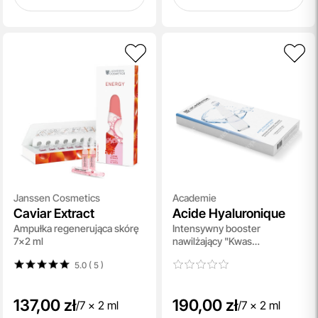
Janssen Cosmetics
Academie
Caviar Extract
Acide Hyaluronique
Ampułka regenerująca skórę
Intensywny booster
7x2 ml
nawilżający "Kwas
Hialuronowy" 7x2 ml
5.0 ( 5
)
137,00 zł
190,00 zł
/
7 x 2 ml
/
7 x 2 ml