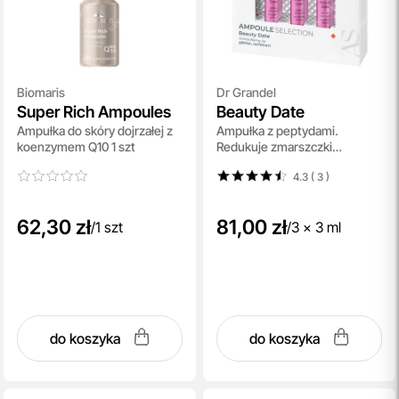
Biomaris
Dr Grandel
Super Rich Ampoules
Beauty Date
Ampułka do skóry dojrzałej z
Ampułka z peptydami.
koenzymem Q10 1 szt
Redukuje zmarszczki
mimiczne 3x3 ml
4.3 ( 3
)
62,30 zł
81,00 zł
/
1 szt
/
3 x 3 ml
do koszyka
do koszyka