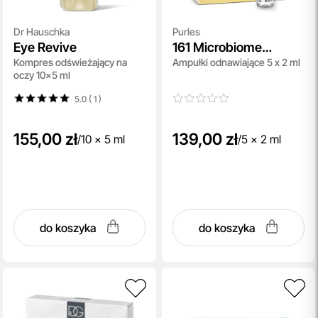
Dr Hauschka
Purles
Eye Revive
161 Microbiome
Kompres odświeżający na
Ampułki odnawiające 5 x 2 ml
Renewal Shot
oczy 10x5 ml
5.0 ( 1
)
155,00 zł
139,00 zł
/
10 x 5 ml
/
5 x 2 ml
do koszyka
do koszyka