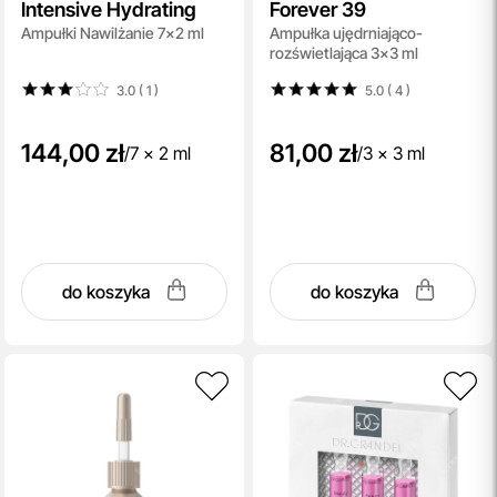
Intensive Hydrating
Forever 39
Ampułki Nawilżanie 7x2 ml
Ampułka ujędrniająco-
rozświetlająca 3x3 ml
3.0 ( 1
)
5.0 ( 4
)
144,00 zł
81,00 zł
/
7 x 2 ml
/
3 x 3 ml
do koszyka
do koszyka