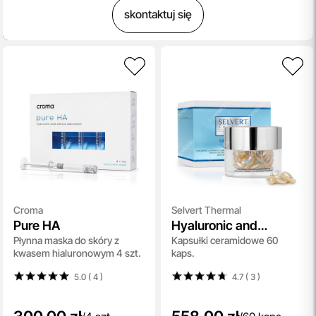
skontaktuj się
Croma
Selvert Thermal
Pure HA
Hyaluronic and
Płynna maska do skóry z
Kapsułki ceramidowe 60
Vitamin B3 Ceramide
kwasem hialuronowym 4 szt.
kaps.
Capsules
5.0 ( 4
)
4.7 ( 3
)