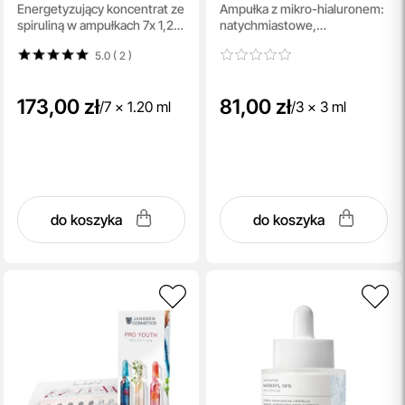
Energetyzujący koncentrat ze
Ampułka z mikro-hialuronem:
Concentrated Shot
Flash
spiruliną w ampułkach 7x 1,2
natychmiastowe,
ml
intensywne, głębokie
5.0 ( 2
)
nawilżenie 3x3 ml
173,00 zł
81,00 zł
/
7 x 1.20 ml
/
3 x 3 ml
do koszyka
do koszyka