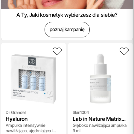
A Ty, Jaki kosmetyk wybierzesz dla siebie?
poznaj kampanię
Dr Grandel
Skin1004
Hyaluron
Lab in Nature Matrixyl
Ampułka intensywnie
Głęboko nawilżająca ampułka
10 Boosting Shot
nawilżająca, ujędrniająca i
9 ml
Ampoule