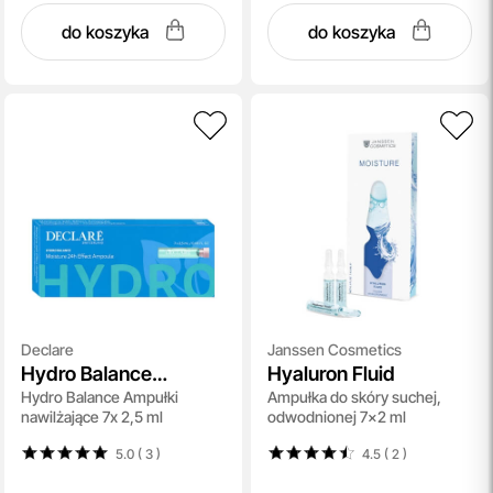
do koszyka
do koszyka
Declare
Janssen Cosmetics
Hydro Balance
Hyaluron Fluid
Hydro Balance Ampułki
Ampułka do skóry suchej,
Moisture 24h Effect
nawilżające 7x 2,5 ml
odwodnionej 7x2 ml
Ampoule
5.0 ( 3
)
4.5 ( 2
)