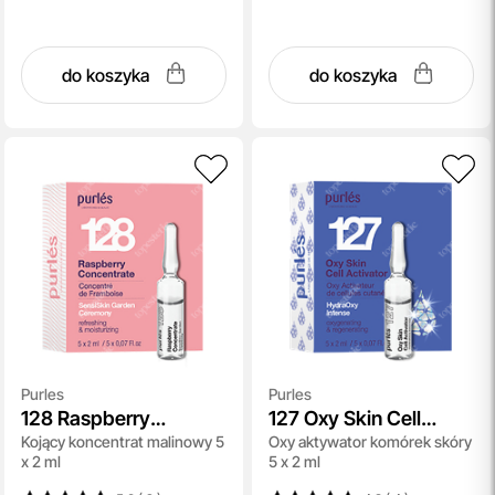
do koszyka
do koszyka
Purles
Purles
128 Raspberry
127 Oxy Skin Cell
Kojący koncentrat malinowy 5
Oxy aktywator komórek skóry
Concentrate
Activator
x 2 ml
5 x 2 ml