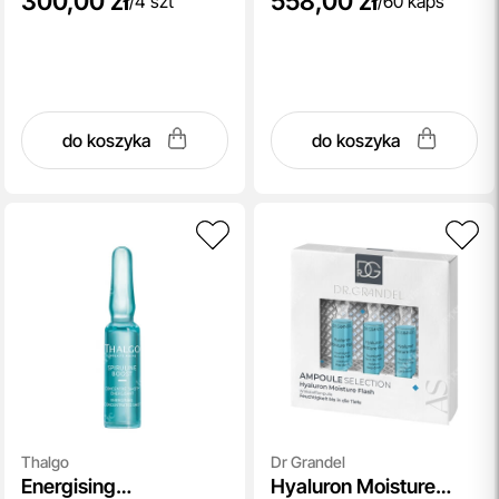
300,00 zł
558,00 zł
/
4 szt
/
60 kaps
do koszyka
do koszyka
Thalgo
Dr Grandel
Energising
Hyaluron Moisture