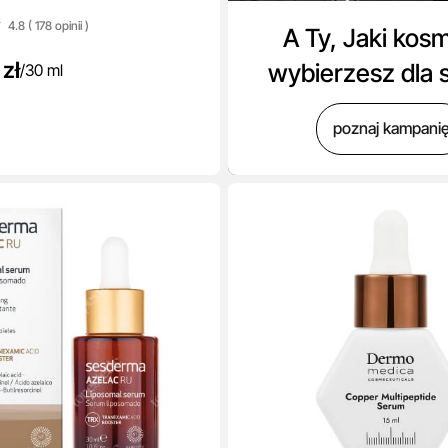
4.8 ( 178
opinii
)
A Ty, Jaki kos
zł
wybierzesz dla 
/
30 ml
poznaj kampani