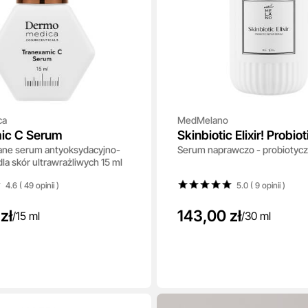
ca
MedMelano
ic C Serum
Skinbiotic Elixir! Probio
ne serum antyoksydacyjno-
Serum naprawczo - probiotycz
Serum
dla skór ultrawrażliwych 15 ml
4.6 ( 49
opinii
)
5.0 ( 9
opinii
)
zł
143,00 zł
/
15 ml
/
30 ml