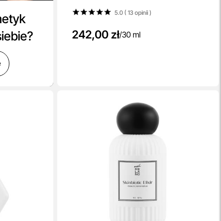
grzybiczego oraz ŁZS 30 ml
5.0 ( 13
opinii
)
metyk
242,00 zł
siebie?
/
30 ml
ę