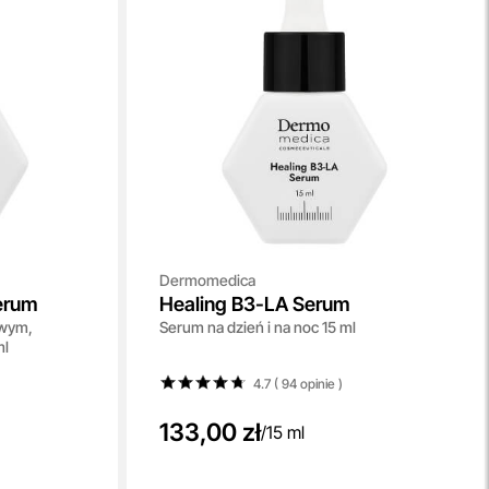
Dermomedica
erum
Healing B3-LA Serum
owym,
Serum na dzień i na noc 15 ml
ml
4.7 ( 94
opinie
)
133,00 zł
/
15 ml