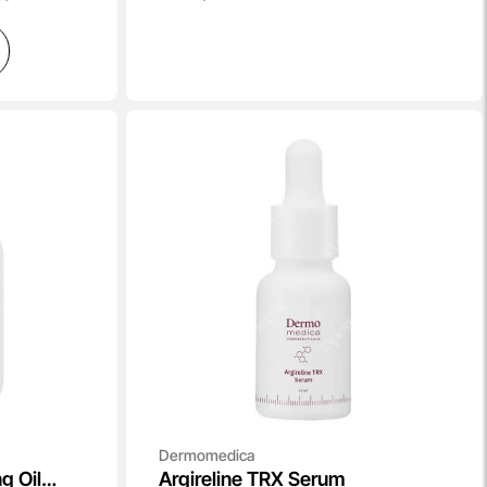
Dermomedica
g Oil
Argireline TRX Serum