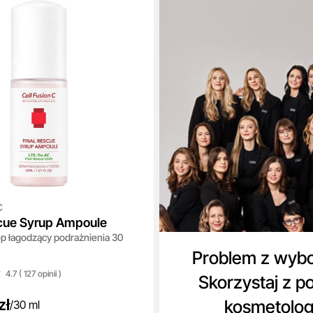
C
scue Syrup Ampoule
p łagodzący podrażnienia 30
Problem z wyb
4.7 ( 127
opinii
)
Skorzystaj z p
zł
kosmetolo
/
30 ml