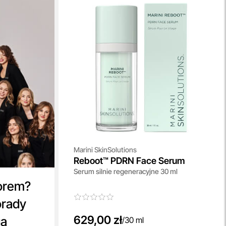
Marini SkinSolutions
Reboot™ PDRN Face Serum
Serum silnie regeneracyjne 30 ml
orem?
orady
629,00 zł
ga
/
30 ml