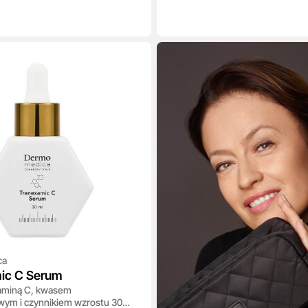
ca
ic C Serum
aminą C, kwasem
ym i czynnikiem wzrostu 30