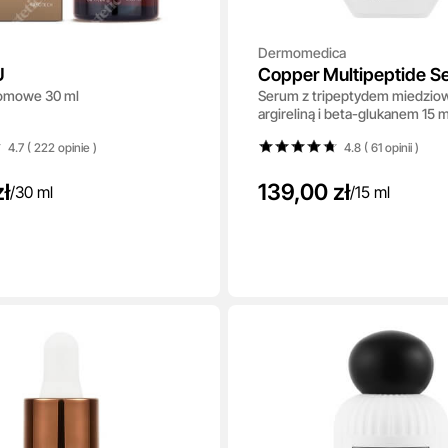
Dermomedica
U
Copper Multipeptide S
somowe 30 ml
Serum z tripeptydem miedzio
argireliną i beta-glukanem 15 m
4.7 ( 222
opinie
)
4.8 ( 61
opinii
)
zł
139,00 zł
/
30 ml
/
15 ml