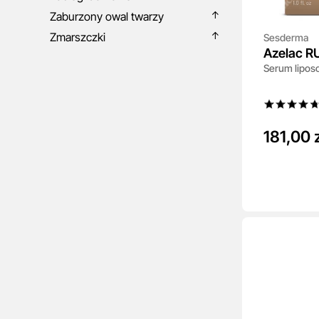
Zaburzony owal twarzy
Zmarszczki
Sesderma
Azelac R
Serum lipo
181,00 