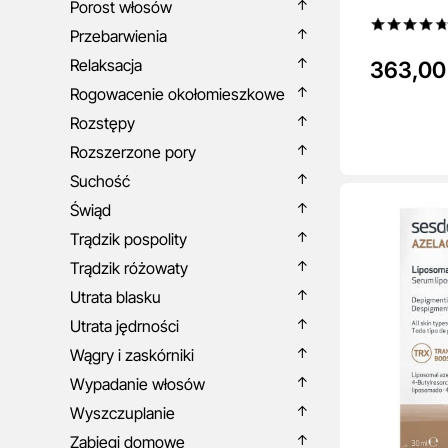
Porost włosów
ml
Przebarwienia
Relaksacja
363,00 
Rogowacenie okołomieszkowe
Rozstępy
Rozszerzone pory
Suchość
Świąd
Trądzik pospolity
Trądzik różowaty
Utrata blasku
Utrata jędrności
Wągry i zaskórniki
Wypadanie włosów
Wyszczuplanie
Zabiegi domowe