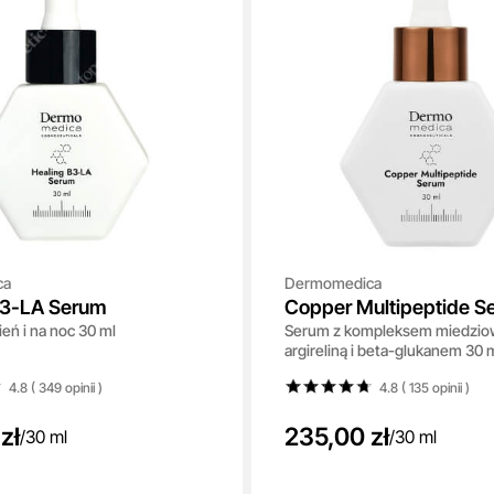
ca
Dermomedica
B3-LA Serum
Copper Multipeptide S
eń i na noc 30 ml
Serum z kompleksem miedzi
argireliną i beta-glukanem 30 
4.8 ( 349
opinii
)
4.8 ( 135
opinii
)
zł
235,00 zł
/
30 ml
/
30 ml