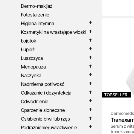
Dermo-makijaż
Fotostarzenie
Higiena intymna
Kosmetyki na wrastające włoski
Łojotok
Łupież
Łuszczyca
Menopauza
Naczynka
Nadmierna potliwość
Odkażanie i dezynfekcja
TOPSELLER
Odwodnienie
Oparzenie słoneczne
Dermomedi
Osłabienie brwi lub rzęs
Tranexam
Serum z wit
Podrażnienie/uwrażliwienie
traneksamow