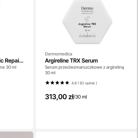
Dermomedica
tic Repair
Argireline TRX Serum
ne 30 ml
Serum przeciwzmarszczkowe z argireliną
30 ml
4.8 ( 82
opinie
)
313,00 zł
/
30 ml