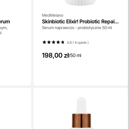
MedMelano
erum
Skinbiotic Elixir! Probiotic Repair
wym,
Serum naprawczo - probiotyczne 50 ml
Serum
l
4.8 ( 4
opinie
)
198,00 zł
/
50 ml