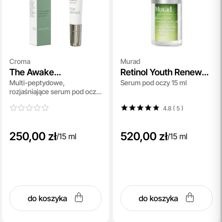
Croma
Murad
The Awake
Retinol Youth Renewal
Multi-peptydowe,
Serum pod oczy 15 ml
Brightening Eye Serum
Eye Serum
rozjaśniające serum pod oczy
15 ml
4.8 ( 5
)
250,00 zł
520,00 zł
/
15 ml
/
15 ml
do koszyka
do koszyka