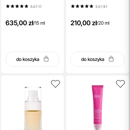
5.0 ( 1
)
5.0 ( 9
)
635,00 zł
210,00 zł
/
15 ml
/
20 ml
do koszyka
do koszyka