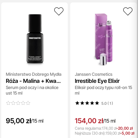
Ministerstwo Dobrego Mydła
Janssen Cosmetics
Róża - Malina + Kwas
Irrestible Eye Elixir
Serum pod oczy i na okolice
Eliksir pod oczy typu roll-on 15
Xymenowy
ust 15 ml
ml
5.0 ( 1
)
95,00 zł
154,00 zł
/
15 ml
/
15 ml
Cena regularna:
174,00 zł
-20,00 zł
Najniższa
(30 dni):
159,00 zł
-5,00 zł