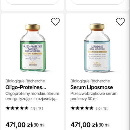
Biologique Recherche
Biologique Recherche
Oligo-Proteines
Serum Liposmose
Oligoproteiny morskie. Serum
Przeciwobrzękowe serum
Marines
energetyzujące i rozjaśniające
pod oczy 30 ml
30 ml
4.9 ( 17
)
5.0 ( 13
)
471,00 zł
471,00 zł
/
30 ml
/
30 ml