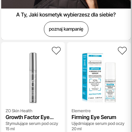
A Ty, Jaki kosmetyk wybierzesz dla siebie?
poznaj kampanię
ZO Skin Health
Elementre
Growth Factor Eye
Firming Eye Serum
Stymulujące serum pod oczy
Ujędrniające serum pod oczy
Serum
15 ml
20 ml