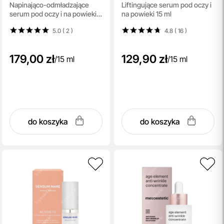
Napinająco-odmładzające
Liftingujące serum pod oczy i
Ujędrnienie
serum pod oczy i na powieki
na powieki 15 ml
15 ml
5.0 ( 2
)
4.8 ( 16
)
179,00 zł
129,90 zł
/
15 ml
/
15 ml
do koszyka
do koszyka