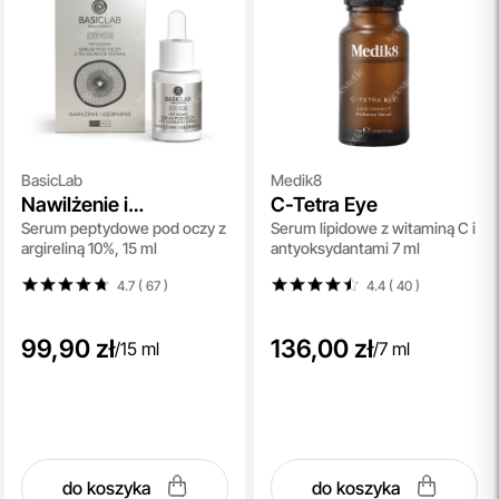
BasicLab
Medik8
Nawilżenie i
C-Tetra Eye
Serum peptydowe pod oczy z
Serum lipidowe z witaminą C i
Ujędrnienie
argireliną 10%, 15 ml
antyoksydantami 7 ml
4.7 ( 67
)
4.4 ( 40
)
99,90 zł
136,00 zł
/
15 ml
/
7 ml
do koszyka
do koszyka