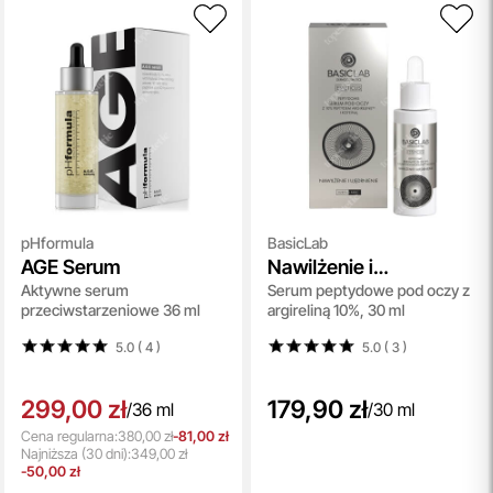
pHformula
BasicLab
AGE Serum
Nawilżenie i
Aktywne serum
Serum peptydowe pod oczy z
Ujędrnienie
przeciwstarzeniowe 36 ml
argireliną 10%, 30 ml
5.0 ( 4
)
5.0 ( 3
)
299,00 zł
179,90 zł
/
36 ml
/
30 ml
Cena regularna:
380,00 zł
-81,00 zł
Najniższa
(30 dni):
349,00 zł
-50,00 zł