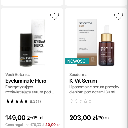
NOWOŚĆ
Veoli Botanica
Sesderma
Eyeluminate Hero
K-Vit Serum
Energetyzująco-
Liposomalne serum przeciw
rozświetlające serum pod
cieniom pod oczami 30 ml
oczy i na powieki 15 ml
5.0 ( 1
)
149,00 zł
203,00 zł
/
15 ml
/
30 ml
Cena regularna:
179,00 zł
-30,00 zł