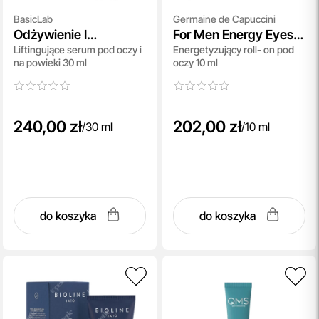
BasicLab
Germaine de Capuccini
Odżywienie I
For Men Energy Eyes
Liftingujące serum pod oczy i
Energetyzujący roll- on pod
Ujędrnienie
Roll - On
na powieki 30 ml
oczy 10 ml
240,00 zł
202,00 zł
/
30 ml
/
10 ml
do koszyka
do koszyka