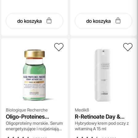
do koszyka
do koszyka
Biologique Recherche
Medik8
Oligo-Proteines
R-Retinoate Day &
Oligoproteiny morskie. Serum
Hybrydowy krem pod oczy z
Marines
Night Eye Serum
energetyzujące i rozjaśniające
witaminą A 15 ml
8 ml