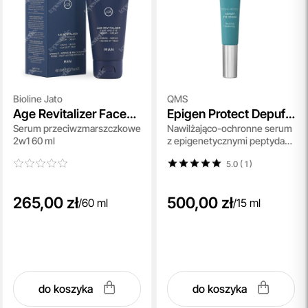
Bioline Jato
QMS
Age Revitalizer Face
Epigen Protect Depuff
Serum przeciwzmarszczkowe
Nawilżająco-ochronne serum
And Eye Serum Cream
Eye Serum
2w1 60 ml
z epigenetycznymi peptydami
15 ml
5.0 ( 1
)
265,00 zł
500,00 zł
/
60 ml
/
15 ml
do koszyka
do koszyka