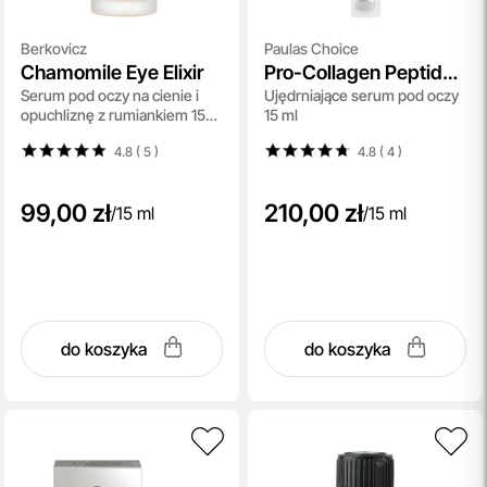
Berkovicz
Paulas Choice
Chamomile Eye Elixir
Pro-Collagen Peptide
Serum pod oczy na cienie i
Ujędrniające serum pod oczy
Firming Eye Serum
opuchliznę z rumiankiem 15
15 ml
ml
4.8 ( 5
)
4.8 ( 4
)
99,00 zł
210,00 zł
/
15 ml
/
15 ml
do koszyka
do koszyka