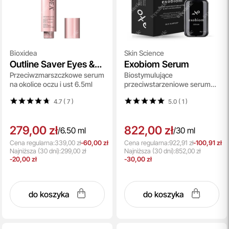
Bioxidea
Skin Science
Outline Saver Eyes &
Exobiom Serum
Przeciwzmarszczkowe serum
Biostymulujące
Lips Anti-Wrinkle
na okolice oczu i ust 6.5ml
przeciwstarzeniowe serum
Serum
do twarzy i okolic oczu z
4.7 ( 7
)
5.0 ( 1
)
egzosomami 30 ml
279,00 zł
822,00 zł
/
6.50 ml
/
30 ml
Cena regularna:
339,00 zł
-60,00 zł
Cena regularna:
922,91 zł
-100,91 zł
Najniższa
(30 dni):
299,00 zł
Najniższa
(30 dni):
852,00 zł
-20,00 zł
-30,00 zł
do koszyka
do koszyka