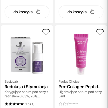
do koszyka
do koszyka
BasicLab
Paulas Choice
Redukcja i Stymulacja
Pro-Collagen Peptide
Korygujące serum pod oczy z
Ujędrniające serum pod oczy
Firming Eye Serum
retinalem 0,03%, 20%
5 ml
kompleksem peptydów i
5.0 ( 1
)
czynnikami wzrostu 15 ml