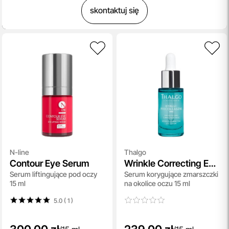
skontaktuj się
N-line
Thalgo
Contour Eye Serum
Wrinkle Correcting Eye
Serum liftingujące pod oczy
Serum korygujące zmarszczki
Serum
15 ml
na okolice oczu 15 ml
5.0 ( 1
)