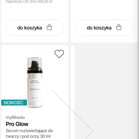
Najniższa
(30 dni):
149,00 zł
do koszyka
do koszyka
NOWOŚĆ
myRésolu
Pro Glow
Serum rozświetlające do
twarzy i pod oczy 30 ml