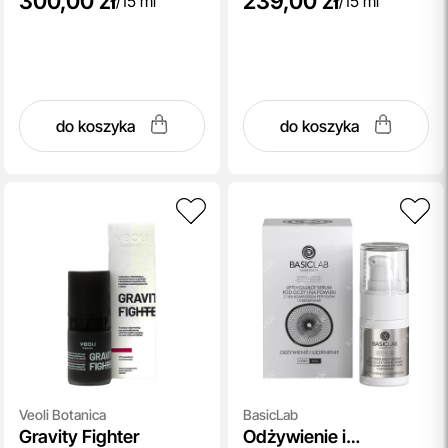
300,00 zł
239,00 zł
/
15 ml
/
15 ml
do koszyka
do koszyka
Veoli Botanica
BasicLab
Gravity Fighter
Odżywienie i