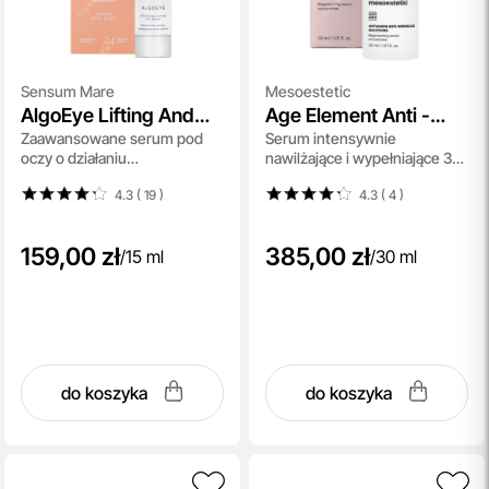
Sensum Mare
Mesoestetic
AlgoEye Lifting And
Age Element Anti -
Zaawansowane serum pod
Serum intensywnie
Anti Age Eye Serum
Wrinkle Concentrate
oczy o działaniu
nawilżające i wypełniające 30
przeciwzmarszczkowym i
ml
4.3 ( 19
)
4.3 ( 4
)
wygładzającym 15 ml
159,00 zł
385,00 zł
/
15 ml
/
30 ml
do koszyka
do koszyka