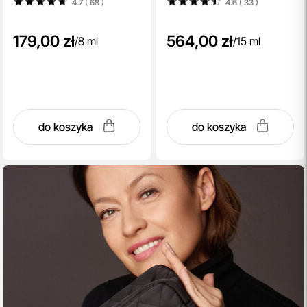
4.7 ( 68
)
4.6 ( 33
)
179,00 zł
564,00 zł
/
8 ml
/
15 ml
do koszyka
do koszyka