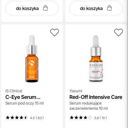
do koszyka
do koszyka
iS Clinical
Yasumi
C-Eye Serum
Red-Off Intensive Care
Serum pod oczy 15 ml
Serum redukujące
Advance+
zaczerwienienia 10 ml
4.5 ( 83
)
3.8 ( 10
)