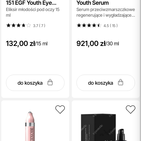
151 EGF Youth Eye
Youth Serum
Eliksir młodości pod oczy 15
Serum przeciwzmarszczkowe
Elixir
ml
regenerujące i wygładzające
30 ml
3.7 ( 7
)
4.5 ( 15
)
132,00 zł
921,00 zł
/
15 ml
/
30 ml
do koszyka
do koszyka