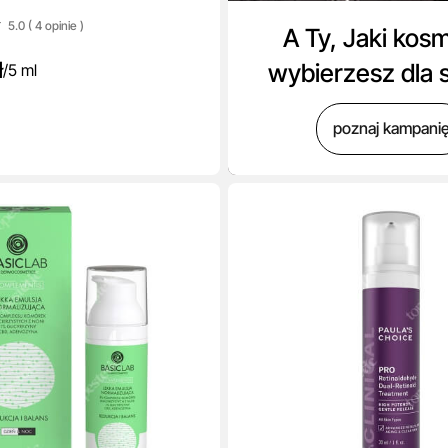
5.0 ( 4
opinie
)
A Ty, Jaki kos
ł
wybierzesz dla 
/
5 ml
poznaj kampani