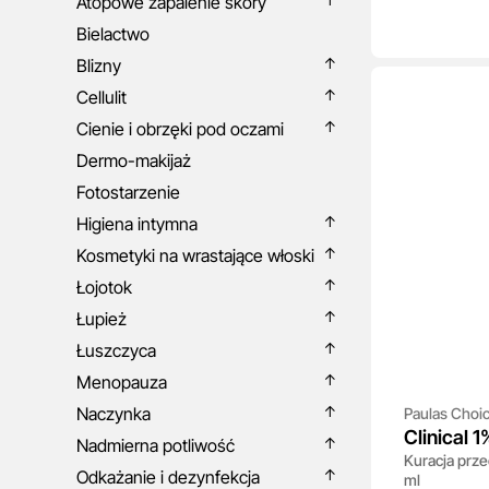
Atopowe zapalenie skóry
Bielactwo
Blizny
Cellulit
Cienie i obrzęki pod oczami
Dermo-makijaż
Fotostarzenie
Higiena intymna
Kosmetyki na wrastające włoski
Łojotok
Łupież
Łuszczyca
Menopauza
Naczynka
Paulas Choi
Clinical 
Nadmierna potliwość
Kuracja prze
Odkażanie i dezynfekcja
ml