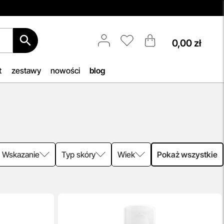
0,00 zł
Spersonalizowane Próbki
6.
Do wielu zamówień dołączamy
owego
starannie dobrane próbki
t
zestawy
nowości
blog
cza
kosmetyków, dopasowane do
an.
indywidualnych potrzeb
pielęgnacyjnych. To nasz sposób, by
umożliwić Ci odkrywanie nowych
produktów i doświadczanie
pielęgnacji w najlepszym wydaniu —
świadomie, z troską o Ciebie i Twoją
Wskazanie
Typ skóry
Wiek
Pokaż wszystkie
skórę.
przeczytaj więcej