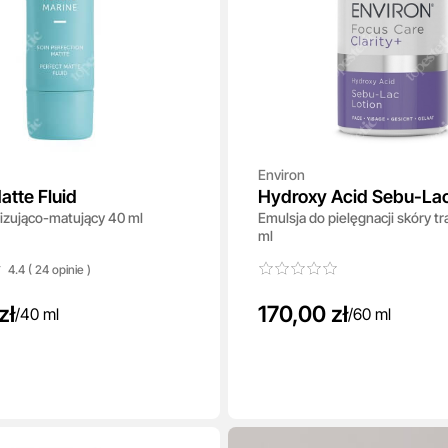
Environ
atte Fluid
Hydroxy Acid Sebu-Lac
izująco-matujący 40 ml
Emulsja do pielęgnacji skóry t
ml
4.4 ( 24
opinie
)
zł
170,00 zł
/
40 ml
/
60 ml