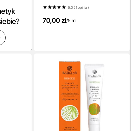
5.0 ( 1
opinia
)
metyk
70,00 zł
siebie?
/
5 ml
ę