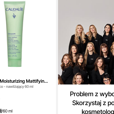
Moisturizing Mattifying
co - nawilżający 60 ml
Problem z wyb
Skorzystaj z p
ł
kosmetolo
/
60 ml