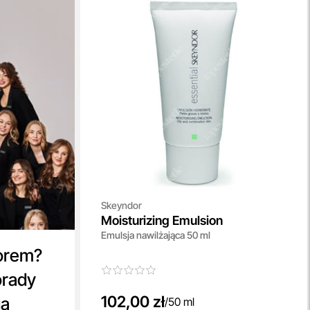
Skeyndor
Moisturizing Emulsion
Emulsja nawilżająca 50 ml
orem?
orady
102,00 zł
ga
/
50 ml