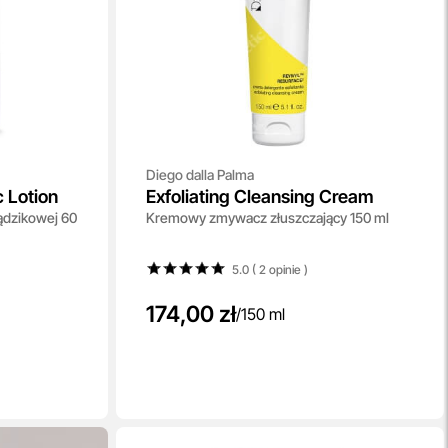
Diego dalla Palma
 Lotion
Exfoliating Cleansing Cream
rądzikowej 60
Kremowy zmywacz złuszczający 150 ml
5.0 ( 2
opinie
)
174,00 zł
/
150 ml