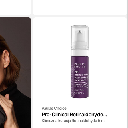
Paulas Choice
Pro-Clinical Retinaldehyde
Kliniczna kuracja Retinaldehyde 5 ml
Treatment - travel