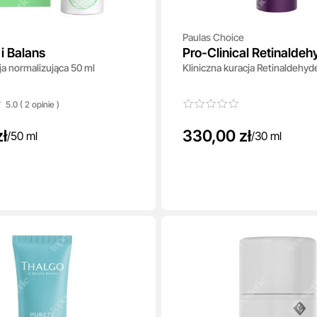
Paulas Choice
i Balans
Pro-Clinical Retinalde
a normalizująca 50 ml
Kliniczna kuracja Retinaldehyd
Treatment
5.0 ( 2
opinie
)
zł
330,00 zł
/
50 ml
/
30 ml