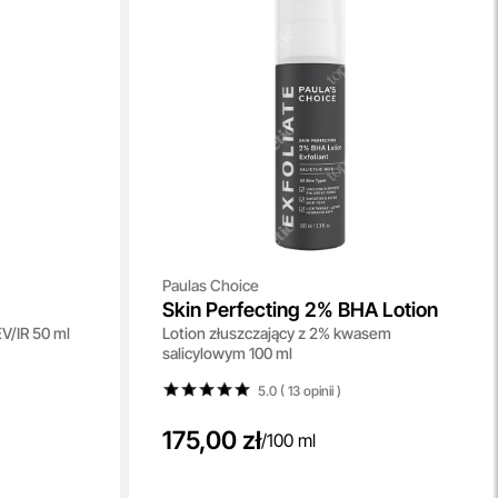
Paulas Choice
Skin Perfecting 2% BHA Lotion
V/IR 50 ml
Lotion złuszczający z 2% kwasem
salicylowym 100 ml
5.0 ( 13
opinii
)
175,00 zł
/
100 ml