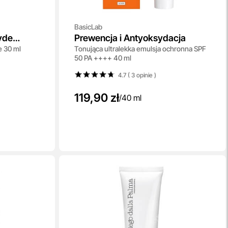
BasicLab
hyde
Prewencja i Antyoksydacja
e 30 ml
Tonująca ultralekka emulsja ochronna SPF
50 PA ++++ 40 ml
4.7 ( 3
opinie
)
119,90 zł
/
40 ml