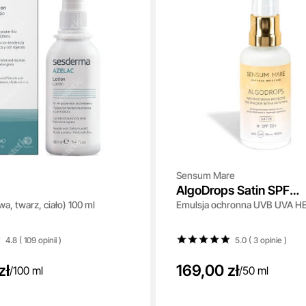
Sensum Mare
AlgoDrops Satin SPF
wa, twarz, ciało) 100 ml
Emulsja ochronna UVB UVA HE
50+/PA++++
4.8 ( 109
opinii
)
5.0 ( 3
opinie
)
zł
169,00 zł
/
100 ml
/
50 ml