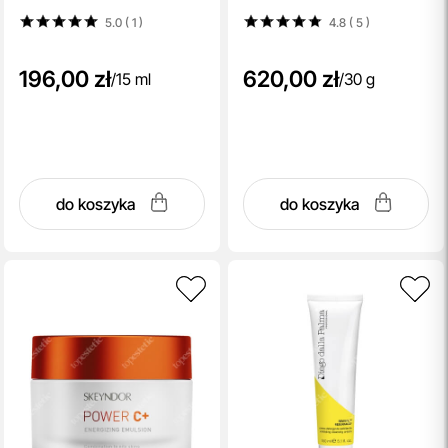
5.0 ( 1
)
4.8 ( 5
)
196,00 zł
620,00 zł
/
15 ml
/
30 g
do koszyka
do koszyka