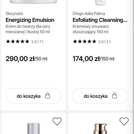
Skeyndor
Diego dalla Palma
Energizing Emulsion
Exfoliating Cleansing
Krem do twarzy dla cery
Kremowy zmywacz
Cream
mieszanej i tłustej 50 ml
złuszczający 150 ml
5.0 ( 7
)
5.0 ( 2
)
290,00 zł
174,00 zł
/
50 ml
/
150 ml
do koszyka
do koszyka