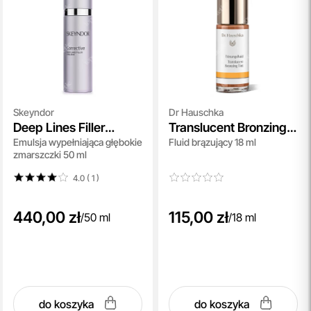
Skeyndor
Dr Hauschka
Deep Lines Filler
Translucent Bronzing
Emulsja wypełniająca głębokie
Fluid brązujący 18 ml
Emulsion
Tint
zmarszczki 50 ml
4.0 ( 1
)
440,00 zł
115,00 zł
/
50 ml
/
18 ml
do koszyka
do koszyka