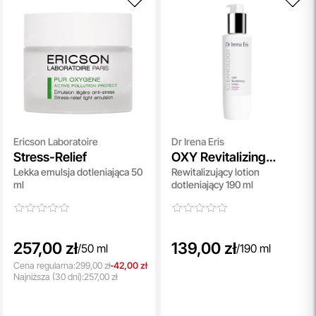
Ericson Laboratoire
Dr Irena Eris
Stress-Relief
OXY Revitalizing
Lekka emulsja dotleniająca 50
Rewitalizujący lotion
Lotion
ml
dotleniający 190 ml
257,00 zł
139,00 zł
/
50 ml
/
190 ml
Cena regularna:
299,00 zł
-42,00 zł
Najniższa
(30 dni):
257,00 zł