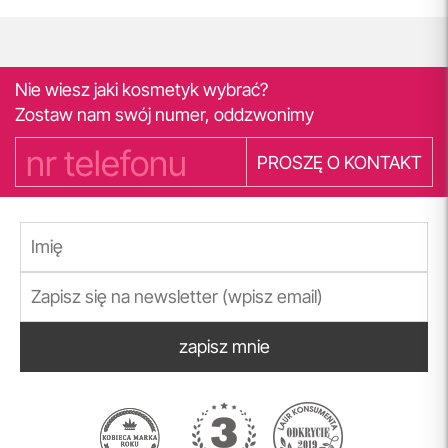
Nie wiesz jaki kosmetyk wybrać?
Zostaw nam swój numer, oddzwonimy
PROSZĘ O KONTAKT
zapisz mnie