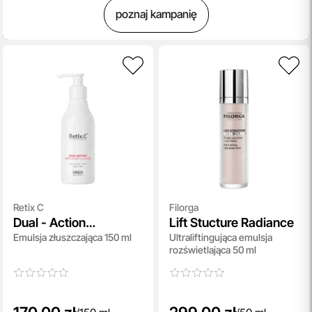
poznaj kampanię
Retix C
Filorga
Dual - Action
Lift Stucture Radiance
Emulsja złuszczająca 150 ml
Ultraliftingująca emulsja
Exfoliating Cleanser
rozświetlająca 50 ml