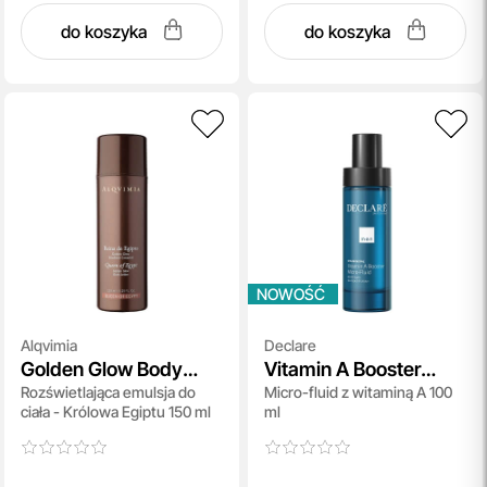
do koszyka
do koszyka
NOWOŚĆ
Alqvimia
Declare
Golden Glow Body
Vitamin A Booster
Rozświetlająca emulsja do
Micro-fluid z witaminą A 100
Lotion Queen of Egypt
Mikro-Fluid
ciała - Królowa Egiptu 150 ml
ml