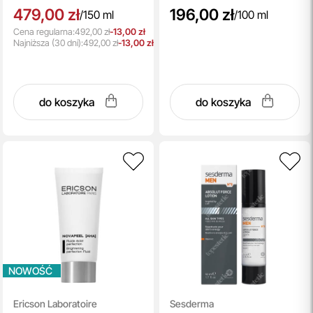
479,00 zł
196,00 zł
/
150 ml
/
100 ml
Cena regularna:
492,00 zł
-13,00 zł
Najniższa
(30 dni):
492,00 zł
-13,00 zł
do koszyka
do koszyka
NOWOŚĆ
Ericson Laboratoire
Sesderma