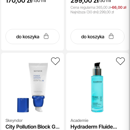
170,00 zł
299,00 zł
/
150 ml
/
50 ml
Cena regularna:
365,00 zł
-66,00 zł
Najniższa
(30 dni):
299,00 zł
do koszyka
do koszyka
Skeyndor
Academie
City Pollution Block Gel
Hydraderm Fluide