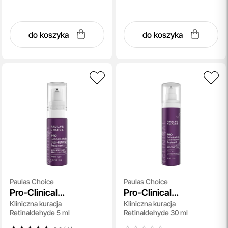
do koszyka
do koszyka
Paulas Choice
Paulas Choice
Pro-Clinical
Pro-Clinical
Kliniczna kuracja
Kliniczna kuracja
Retinaldehyde
Retinaldehyde
Retinaldehyde 5 ml
Retinaldehyde 30 ml
Treatment - travel
Treatment