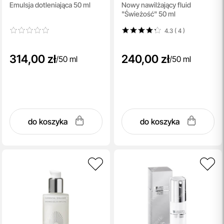
Emulsja dotleniająca 50 ml
Nowy nawilżający fluid
Cream O2
Leger
"Świeżość" 50 ml
4.3 ( 4
)
314,00 zł
240,00 zł
/
50 ml
/
50 ml
do koszyka
do koszyka