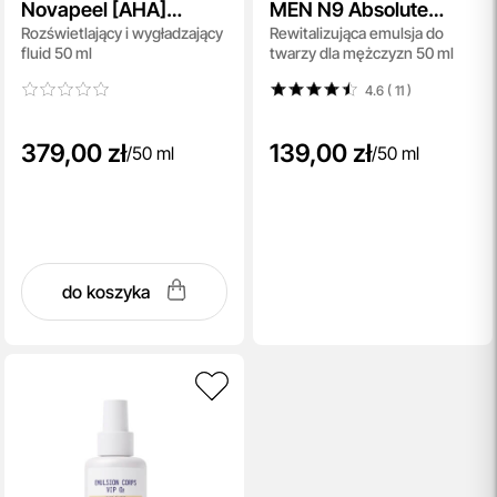
Novapeel [AHA]
MEN N9 Absolute
Rozświetlający i wygładzający
Rewitalizująca emulsja do
Brightening Perfection
Force Lotion
fluid 50 ml
twarzy dla mężczyzn 50 ml
Fluid
4.6 ( 11
)
379,00 zł
139,00 zł
/
50 ml
/
50 ml
do koszyka