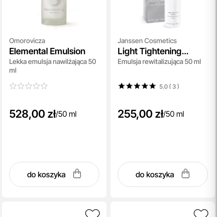
Omorovicza
Janssen Cosmetics
Elemental Emulsion
Light Tightening
Lekka emulsja nawilżająca 50
Emulsja rewitalizująca 50 ml
Cream
ml
5.0 ( 3
)
528,00 zł
255,00 zł
/
50 ml
/
50 ml
do koszyka
do koszyka