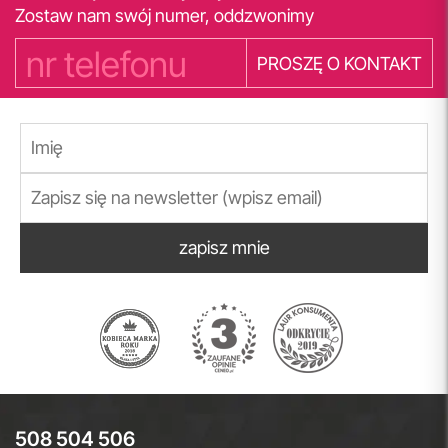
Zostaw nam swój numer, oddzwonimy
PROSZĘ O KONTAKT
zapisz mnie
508 504 506