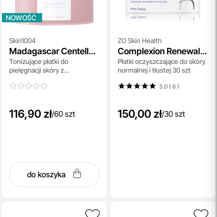
NOWOŚĆ
Skin1004
ZO Skin Health
Madagascar Centella
Complexion Renewal
Tonizujące płatki do
Płatki oczyszczające do skóry
Poremizing Clear
Pads
pielęgnacji skóry z
normalnej i tłustej 30 szt
Ampoule Pad
rozszerzonymi porami 60 szt
5.0 ( 6
)
116,90 zł
150,00 zł
/
60 szt
/
30 szt
do koszyka