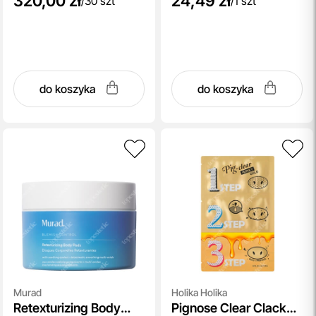
320,00 zł
24,49 zł
/
30 szt
/
1 szt
do koszyka
do koszyka
Murad
Holika Holika
Retexturizing Body
Pignose Clear Clack