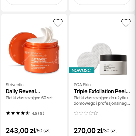
NOWOŚĆ
Strivectin
PCA Skin
Daily Reveal
Triple Exfoliation Peel
Płatki złuszczające 60 szt
Płatki złuszczające do użytku
Exfoliating Pads
Pads
domowego i profesjonalnego
o potrójnym działaniu 30 szt
4.5 ( 8
)
243,00 zł
270,00 zł
/
60 szt
/
30 szt