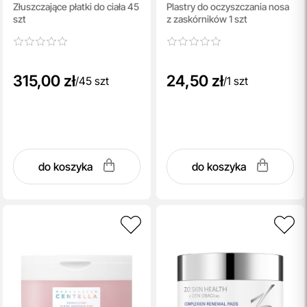
Złuszczające płatki do ciała 45
Plastry do oczyszczania nosa
Pads
Head 3 Step Kit Honey
szt
z zaskórników 1 szt
Gold
315,00 zł
24,50 zł
/
45 szt
/
1 szt
do koszyka
do koszyka