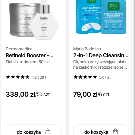
Dermomedica
Mario Badescu
Retinoid Booster -
2-In-1 Deep Cleansing
Płatki z retinolem 50 szt
Głęboko oczyszczające płatki
Pads
Pore Strip
na zaskórniki i rozszerzone
pory 6 szt
4.8 ( 28
)
5.0 ( 2
)
338,00 zł
79,00 zł
/
50 szt
/
6 szt
do koszyka
do koszyka