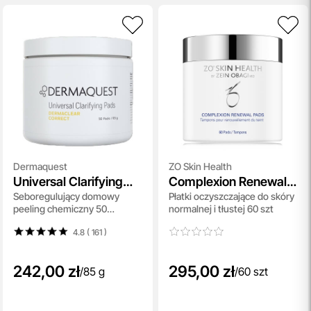
indywidualnej konsultacji
kosmetologicznej, która
pomoże Ci dobrać idealne produkty do potrzeb Twojej
skóry. Zaufaj naszym specjalistom i zadbaj o swoją cerę jak
nigdy dotąd!
przeczytaj więcej
Darmowa Dostawa i Zwrot
Naszym celem jest zapewnienie błyskawicznej i
efektywnej realizacji zamówień w naszym sklepie. Dzięki
nowoczesnemu magazynowi oraz zaawansowanym
technologicznie systemom IT, zamówienia są zazwyczaj
Dermaquest
ZO Skin Health
wysyłane i dostarczane w ciągu zaledwie
24 godzin
od
Universal Clarifying
Complexion Renewal
momentu złożenia.
Seboregulujący domowy
Płatki oczyszczające do skóry
Pads
Pads
przeczytaj więcej
peeling chemiczny 50
normalnej i tłustej 60 szt
płatków 85 g
4.8 ( 161
)
242,00 zł
295,00 zł
/
85 g
/
60 szt