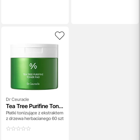
Dr Ceuracle
Tea Tree Purifine Toner
Płatki tonizujące z ekstraktem
Pad
z drzewa herbacianego 60 szt