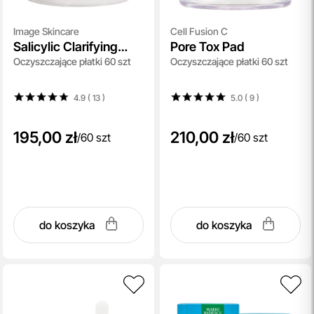
Image Skincare
Cell Fusion C
Salicylic Clarifying
Pore Tox Pad
Oczyszczające płatki 60 szt
Oczyszczające płatki 60 szt
Pads
4.9 ( 13
)
5.0 ( 9
)
195,00 zł
210,00 zł
/
60 szt
/
60 szt
do koszyka
do koszyka