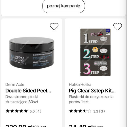
poznaj kampanię
Derm Acte
Holika Holika
Double Sided Peel
Pig Clear 3step Kit
Dwustronne płatki
Plasterki do oczyszczania
Pads
Strong
złuszczające 30szt
porów 1 szt
5.0 ( 4
)
3.3 ( 3
)