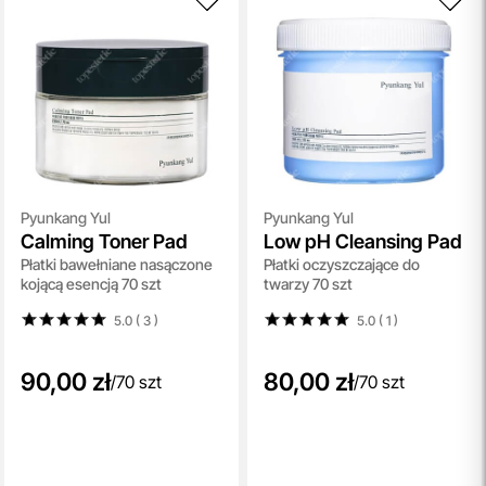
Pyunkang Yul
Pyunkang Yul
Calming Toner Pad
Low pH Cleansing Pad
Płatki bawełniane nasączone
Płatki oczyszczające do
kojącą esencją 70 szt
twarzy 70 szt
5.0 ( 3
)
5.0 ( 1
)
90,00 zł
80,00 zł
/
70 szt
/
70 szt