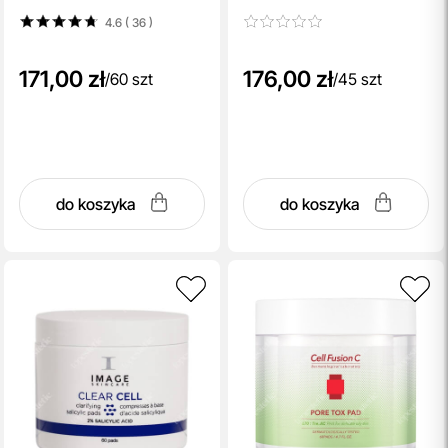
migdałowym 90 ml 45 szt.
4.6 ( 36
)
171,00 zł
176,00 zł
/
60 szt
/
45 szt
do koszyka
do koszyka