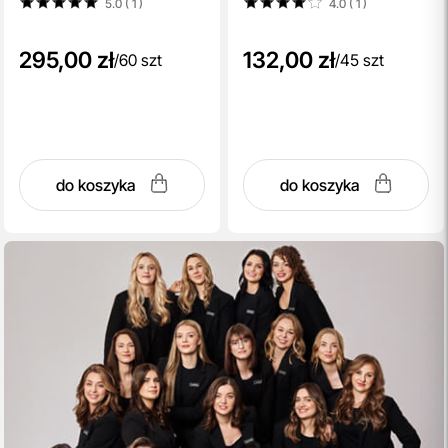
5.0 ( 1
)
4.0 ( 1
)
niedoskonałościami 45 szt.
295,00 zł
132,00 zł
/
60 szt
/
45 szt
do koszyka
do koszyka