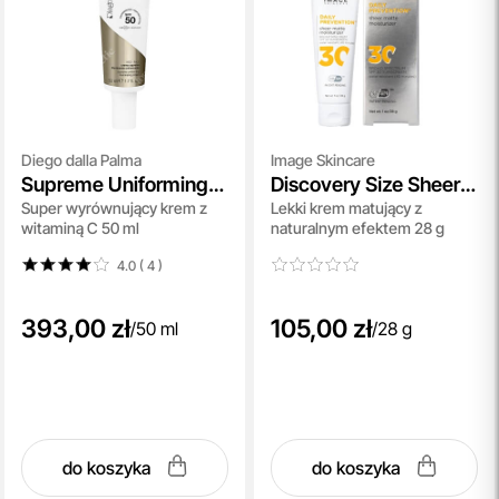
Diego dalla Palma
Image Skincare
Supreme Uniforming
Discovery Size Sheer
Super wyrównujący krem z
Lekki krem matujący z
and Illuminating
Matte Moisturizer SPF
witaminą C 50 ml
naturalnym efektem 28 g
Cream SPF 50
30
4.0 ( 4
)
393,00 zł
105,00 zł
/
50 ml
/
28 g
do koszyka
do koszyka