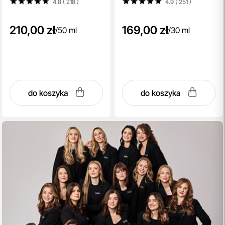
4.8 ( 218
)
4.9 ( 251
)
210,00 zł
169,00 zł
/
50 ml
/
30 ml
do koszyka
do koszyka