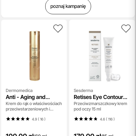
poznaj kampanię
Dermomedica
Sesderma
Anti - Aging and
Retises Eye Contour
Krem do rąk o właściwościach
Przeciwzmarszczkowy krem
Brightening Hand
Cream
przeciwstarzeniowych i
pod oczy 15 ml
Cream
rozjaśniających 60 ml
4.9 ( 16
)
4.6 ( 116
)