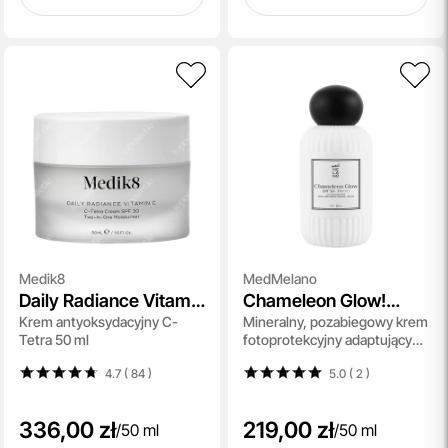
Medik8
MedMelano
Daily Radiance Vitamin
Chameleon Glow!
Krem antyoksydacyjny C-
Mineralny, pozabiegowy krem
C SPF 30
Color Adapting Post -
Tetra 50 ml
fotoprotekcyjny adaptujący
Treatment Mineral
się do koloru skóry 50 ml
Cream SPF 50+ PA
4.7 ( 84
)
5.0 ( 2
)
++++
336,00 zł
219,00 zł
/
50 ml
/
50 ml