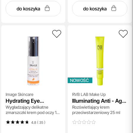
do koszyka
do koszyka
NOWOŚĆ
Image Skincare
RVB LAB Make Up
Hydrating Eye
Illuminating Anti - Age
Wygładzający delikatne
Rozświetlający krem
Recovery Gel
Cream
zmarszczki krem pod oczy 15
przeciwstarzeniowy 25 ml
ml
4.8 ( 35
)