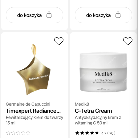
do koszyka
do koszyka
Germaine de Capuccini
Medik8
Timexpert Radiance
C-Tetra Cream
Rewitalizujący krem do twarzy
Antyoksydacyjny krem z
C+ Illuminating Antiox
15 ml
witaminą C 50 ml
Cream
4.7 ( 70
)