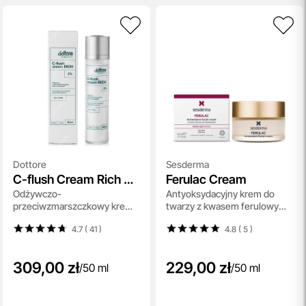
Dottore
Sesderma
C-flush Cream Rich 2
Ferulac Cream
Odżywczo-
Antyoksydacyjny krem do
%
przeciwzmarszczkowy krem z
twarzy z kwasem ferulowym
witaminą C 50 ml
50 ml
4.7 ( 41
)
4.8 ( 5
)
309,00 zł
229,00 zł
/
50 ml
/
50 ml