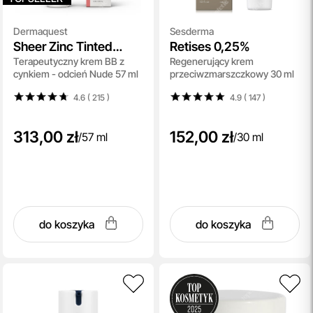
Dermaquest
Sesderma
Sheer Zinc Tinted
Retises 0,25%
Terapeutyczny krem BB z
Regenerujący krem
Broad Spectrum SPF
cynkiem - odcień Nude 57 ml
przeciwzmarszczkowy 30 ml
30
4.6 ( 215
)
4.9 ( 147
)
313,00 zł
152,00 zł
/
57 ml
/
30 ml
do koszyka
do koszyka