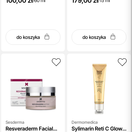
100,00 zł
179,00 zł
/
60 ml
/
15 ml
do koszyka
do koszyka
Sesderma
Dermomedica
Resveraderm Facial
Sylimarin Reti C Glow