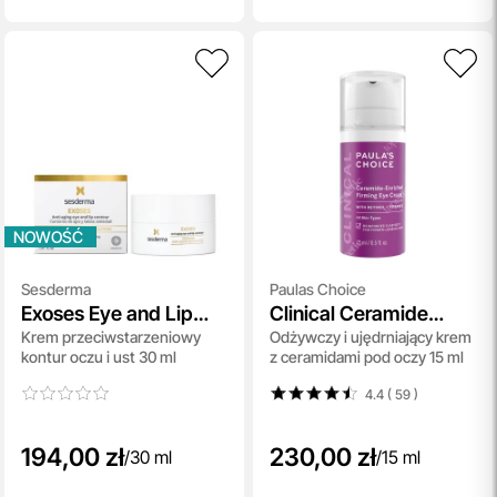
NOWOŚĆ
Sesderma
Paulas Choice
Exoses Eye and Lip
Clinical Ceramide
Krem przeciwstarzeniowy
Odżywczy i ujędrniający krem
Contour
Enriched Firming Eye
kontur oczu i ust 30 ml
z ceramidami pod oczy 15 ml
Cream
4.4 ( 59
)
194,00 zł
230,00 zł
/
30 ml
/
15 ml