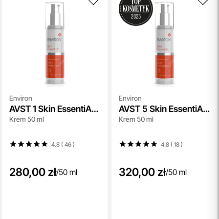
Environ
Environ
AVST 1 Skin EssentiA
AVST 5 Skin EssentiA
Krem 50 ml
Krem 50 ml
Cream
Cream
4.8 ( 46
)
4.8 ( 18
)
280,00 zł
320,00 zł
/
50 ml
/
50 ml