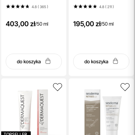
4.8 ( 365
)
4.8 ( 211
)
403,00 zł
195,00 zł
/
50 ml
/
50 ml
do koszyka
do koszyka
TOPSELLER