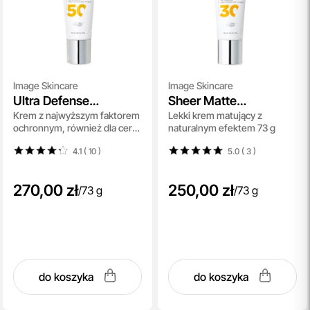
Image Skincare
Image Skincare
Ultra Defense
Sheer Matte
Krem z najwyższym faktorem
Lekki krem matujący z
Moisturizer SPF 50
Moisturizer SPF 30
ochronnym, również dla cer
naturalnym efektem 73 g
wrażliwych 73 g
4.1 ( 10
)
5.0 ( 3
)
270,00 zł
250,00 zł
/
73 g
/
73 g
do koszyka
do koszyka