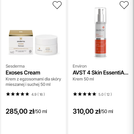
Sesderma
Environ
Exoses Cream
AVST 4 Skin EssentiA
Krem z egzosomami dla skóry
Krem 50 ml
Cream
mieszanej i suchej 50 ml
4.9 ( 16
)
5.0 ( 12
)
285,00 zł
310,00 zł
/
50 ml
/
50 ml