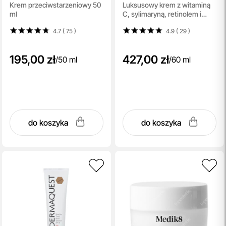
Krem przeciwstarzeniowy 50
Luksusowy krem z witaminą
Cream
Cream
ml
C, sylimaryną, retinolem i
kompleksem
4.7 ( 75
)
4.9 ( 29
)
antyoksydacyjnym 60 ml
195,00 zł
427,00 zł
/
50 ml
/
60 ml
do koszyka
do koszyka