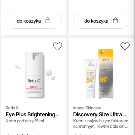
do koszyka
do koszyka
Retix C
Image Skincare
Eye Plus Brightening
Discovery Size Ultra
Krem pod oczy 15 ml
Krem z najwyższym faktorem
Cream
Defense Moisturizer
ochronnym, również dla cer
SPF 50
wrażliwych 28 g