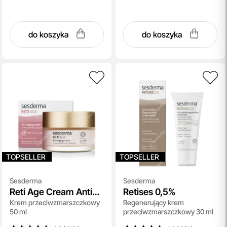
do koszyka
do koszyka
TOPSELLER
TOPSELLER
Sesderma
Sesderma
Reti Age Cream Anti
Retises 0,5%
Krem przeciwzmarszczkowy
Regenerujący krem
Aging
50 ml
przeciwzmarszczkowy 30 ml