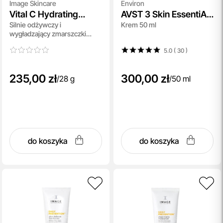
Image Skincare
Environ
Vital C Hydrating
AVST 3 Skin EssentiA
Silnie odżywczy i
Krem 50 ml
Repair Creme
Cream
wygładzający zmarszczki
krem z 20% wit. A,C i E 28 g
5.0 ( 30
)
235,00 zł
300,00 zł
/
28 g
/
50 ml
do koszyka
do koszyka