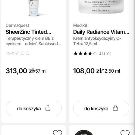
Dermaquest
Medik8
SheerZinc Tinted
Daily Radiance Vitamin
Terapeutyczny krem BB z
Krem antyoksydacyjny C-
Broad Spectrum SPF
C SPF 30
cynkiem - odcień Sunkissed
Tetra 12,5 ml
30
57 ml
4.1 ( 10
)
313,00 zł
108,00 zł
/
57 ml
/
12.50 ml
do koszyka
do koszyka