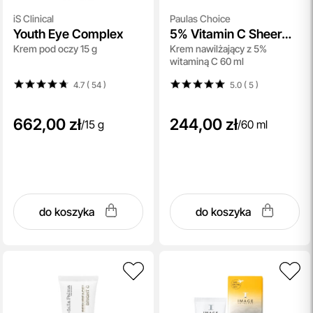
iS Clinical
Paulas Choice
Youth Eye Complex
5% Vitamin C Sheer
Krem pod oczy 15 g
Krem nawilżający z 5%
Moisturizer SPF 50
witaminą C 60 ml
4.7 ( 54
)
5.0 ( 5
)
662,00 zł
244,00 zł
/
15 g
/
60 ml
do koszyka
do koszyka