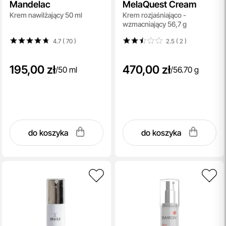
Mandelac
MelaQuest Cream
Krem nawilżający 50 ml
Krem rozjaśniająco -
wzmacniający 56,7 g
4.7 ( 70
)
2.5 ( 2
)
195,00 zł
470,00 zł
/
50 ml
/
56.70 g
do koszyka
do koszyka