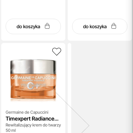
do koszyka
do koszyka
Germaine de Capuccini
Timexpert Radiance
Rewitalizujący krem do twarzy
C+ Illuminating Antiox
50 ml