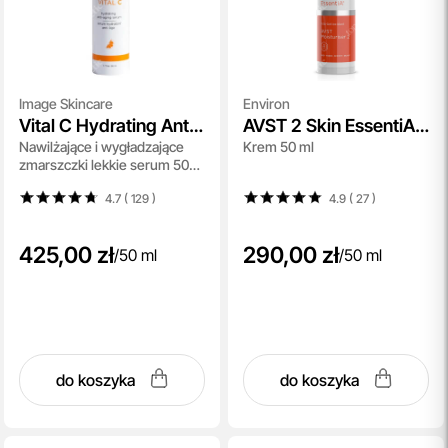
Image Skincare
Environ
Vital C Hydrating Anti
AVST 2 Skin EssentiA
Nawilżające i wygładzające
Krem 50 ml
Aging Serum
Cream
zmarszczki lekkie serum 50
ml
4.7 ( 129
)
4.9 ( 27
)
425,00 zł
290,00 zł
/
50 ml
/
50 ml
do koszyka
do koszyka