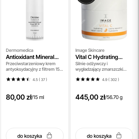
Dermomedica
Image Skincare
Antioxidant Mineral
Vital C Hydrating
Przeciwstarzeniowy krem
Silnie odżywczy i
Cream SPF 30
Repair Creme
antyoksydacyjny z filtrem 15
wygładzający zmarszczki
ml
krem z 20% wit. A,C i E 56,7 g
4.5 ( 37
)
4.9 ( 302
)
80,00 zł
445,00 zł
/
15 ml
/
56.70 g
do koszyka
do koszyka