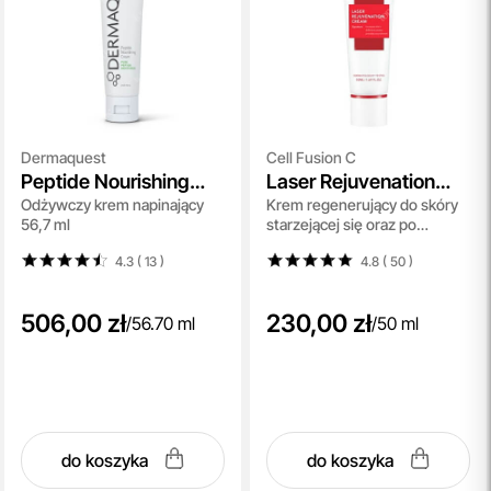
Dermaquest
Cell Fusion C
Peptide Nourishing
Laser Rejuvenation
Odżywczy krem napinający
Krem regenerujący do skóry
Cream
Cream
56,7 ml
starzejącej się oraz po
zabiegach estetycznych 50
4.3 ( 13
)
4.8 ( 50
)
ml
506,00 zł
230,00 zł
/
56.70 ml
/
50 ml
do koszyka
do koszyka