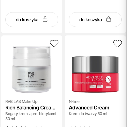
do koszyka
do koszyka
RVB LAB Make Up
N-line
Rich Balancing Cream
Advanced Cream
Bogaty krem z pre-biotykami
Krem do twarzy 50 ml
With Pre-Probiotics
50 ml