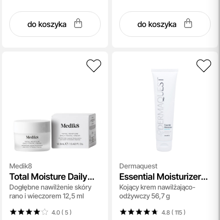
do koszyka
do koszyka
Medik8
Dermaquest
Total Moisture Daily
Essential Moisturizer
Dogłębne nawilżenie skóry
Kojący krem nawilżająco-
Facial Cream
New
rano i wieczorem 12,5 ml
odżywczy 56,7 g
4.0 ( 5
)
4.8 ( 115
)