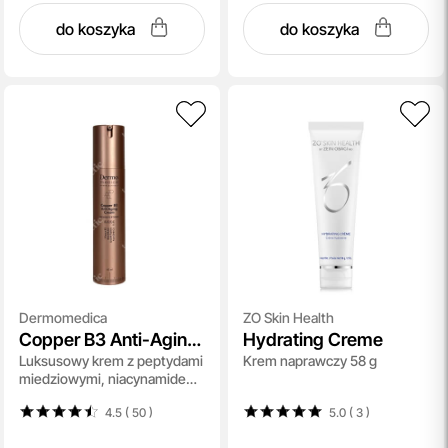
do koszyka
do koszyka
Dermomedica
ZO Skin Health
Copper B3 Anti-Aging
Hydrating Creme
Luksusowy krem z peptydami
Krem naprawczy 58 g
Cream
miedziowymi, niacynamidem i
skwalanem 60 ml
4.5 ( 50
)
5.0 ( 3
)