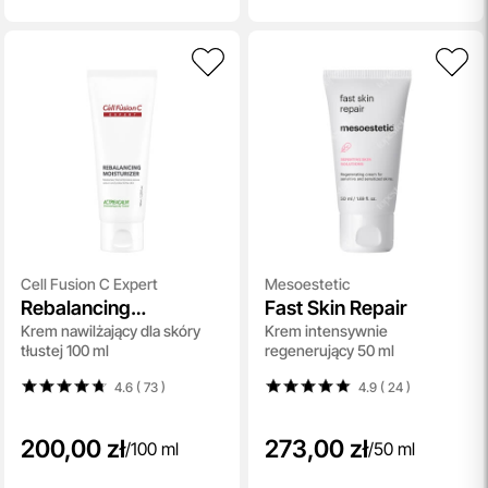
Cell Fusion C Expert
Mesoestetic
Rebalancing
Fast Skin Repair
Krem nawilżający dla skóry
Krem intensywnie
Moisturizer
tłustej 100 ml
regenerujący 50 ml
4.6 ( 73
)
4.9 ( 24
)
200,00 zł
273,00 zł
/
100 ml
/
50 ml