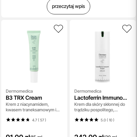
przeczytaj wpis
Dermomedica
Dermomedica
B3 TRX Cream
Lactoferrin Immuno
Krem z niacynamidem,
Krem dla skóry skłonnej do
Cream
kwasem traneksamowym i
trądziku pospolitego,
skwalanem 15 ml
różowatego, trądziku
4.7 ( 57
)
5.0 ( 10
)
grzybiczego oraz ŁZS 30 ml