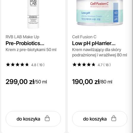
RVB LAB Make Up
Cell Fusion C
Pre-Probiotics
Low pH pHarrier
Krem z pre-biotykami 50 ml
Krem nawilżający dla skóry
Balancing Cream
Moisture Cream
podrażnionej i wrażliwej 80 ml
4.8 ( 19
)
4.7 ( 18
)
299,00 zł
190,00 zł
/
50 ml
/
80 ml
do koszyka
do koszyka