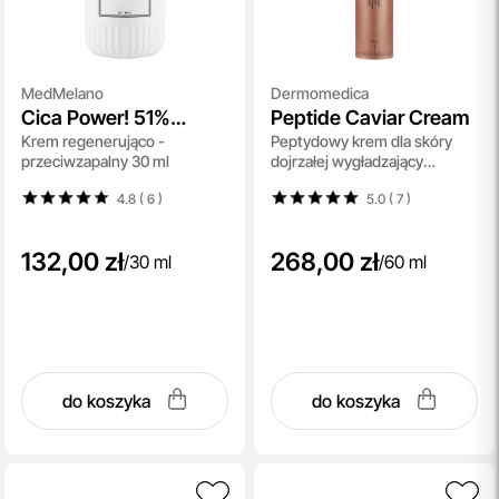
MedMelano
Dermomedica
Cica Power! 51%
Peptide Caviar Cream
Krem regenerująco -
Peptydowy krem dla skóry
Centella Essence
przeciwzapalny 30 ml
dojrzałej wygładzający
Regenerating Cream
zmarszczki 60 ml
4.8 ( 6
)
5.0 ( 7
)
132,00 zł
268,00 zł
/
30 ml
/
60 ml
do koszyka
do koszyka