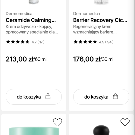
Dermomedica
Dermomedica
Ceramide Calming
Barrier Recovery Cica
Krem odżywczo - kojący,
Regeneracyjny krem
Cream
Peptide Balm
opracowany specjalnie dla
wzmacniający barierę
osób z wrażliwą, suchą i
hydrolipidową, z peptydami,
4.7 ( 17
)
4.9 ( 94
)
podrażnioną skórą 60 ml
kwasami omega-3 i
biopeptydami 30 ml
213,00 zł
176,00 zł
/
60 ml
/
30 ml
do koszyka
do koszyka