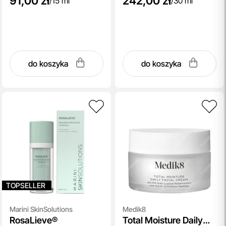
91,00 zł
242,00 zł
/
15 ml
/
30 ml
do koszyka
do koszyka
TOPSELLER
Marini SkinSolutions
Medik8
RosaLieve®
Total Moisture Daily