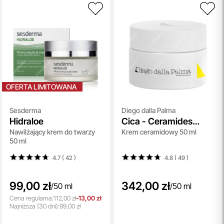
OFERTA LIMITOWANA
Sesderma
Diego dalla Palma
Hidraloe
Cica - Ceramides
Nawilżający krem do twarzy
Krem ceramidowy 50 ml
Cream
50 ml
4.7 ( 42
)
4.8 ( 49
)
99,00 zł
342,00 zł
/
50 ml
/
50 ml
Cena regularna:
112,00 zł
-13,00 zł
Najniższa
(30 dni):
99,00 zł