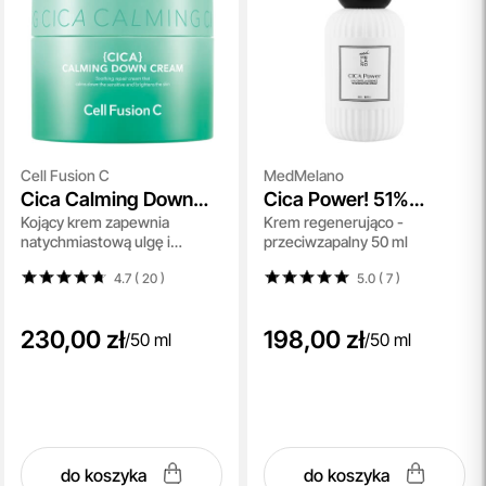
Cell Fusion C
MedMelano
Cica Calming Down
Cica Power! 51%
Kojący krem zapewnia
Krem regenerująco -
Cream
Centella Essence
natychmiastową ulgę i
przeciwzapalny 50 ml
Regenerating Cream
redukcję podrażnień 50 ml
4.7 ( 20
)
5.0 ( 7
)
230,00 zł
198,00 zł
/
50 ml
/
50 ml
do koszyka
do koszyka