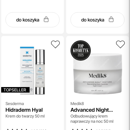
do koszyka
do koszyka
TOPSELLER
Sesderma
Medik8
Hidraderm Hyal
Advanced Night
Krem do twarzy 50 ml
Odbudowujący krem
Restore
naprawczy na noc 50 ml