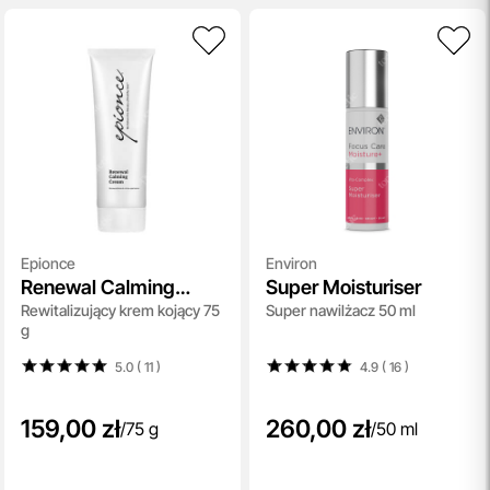
Epionce
Environ
Renewal Calming
Super Moisturiser
Rewitalizujący krem kojący 75
Super nawilżacz 50 ml
Cream
g
5.0 ( 11
)
4.9 ( 16
)
159,00 zł
260,00 zł
/
75 g
/
50 ml