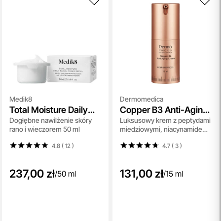
Medik8
Dermomedica
Total Moisture Daily
Copper B3 Anti-Aging
Dogłębne nawilżenie skóry
Luksusowy krem z peptydami
Facial Cream Refill
Cream
rano i wieczorem 50 ml
miedziowymi, niacynamidem i
skwalanem 15 ml
4.8 ( 12
)
4.7 ( 3
)
237,00 zł
131,00 zł
/
50 ml
/
15 ml