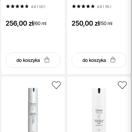
skwalanem 60 ml
inwazyjnych zabiegach 50 ml
4.8 ( 131
)
4.8 ( 115
)
256,00 zł
250,00 zł
/
60 ml
/
50 ml
do koszyka
do koszyka