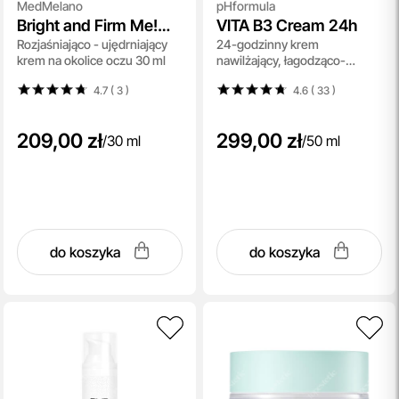
MedMelano
pHformula
Bright and Firm Me!
VITA B3 Cream 24h
Rozjaśniająco - ujędrniający
24-godzinny krem
Anti - Wrinkle Eye
krem na okolice oczu 30 ml
nawilżający, łagodząco-
Cream
przeciwnaczynkowy z 5%
4.7 ( 3
)
4.6 ( 33
)
niacyną 50 ml
209,00 zł
299,00 zł
/
30 ml
/
50 ml
do koszyka
do koszyka