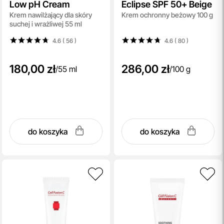
Low pH Cream
Eclipse SPF 50+ Beige
Krem nawilżający dla skóry
Krem ochronny beżowy 100 g
suchej i wrażliwej 55 ml
4.6 ( 56
)
4.6 ( 80
)
180,00 zł
286,00 zł
/
55 ml
/
100 g
do koszyka
do koszyka