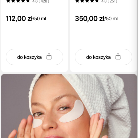
4.6 ( 428
)
4.8 ( 251
)
112,00 zł
350,00 zł
/
50 ml
/
50 ml
do koszyka
do koszyka