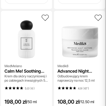
MedMelano
Medik8
Calm Me! Soothing
Advanced Night
Krem dla skóry naczyniowej i
Odbudowujący krem
And Anti - Redness
Restore
po zabiegach inwazyjnych 50
naprawczy na noc 12,5 ml
Post - Treatment
ml
Cream
5.0 ( 6
)
4.9 ( 67
)
198,00 zł
108,00 zł
/
50 ml
/
12.50 ml