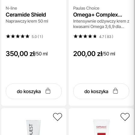
N-line
Paulas Choice
Ceramide Shield
Omega+ Complex
Naprawczy krem 50 ml
Intensywnie odżywczy krem z
Moisturizer
kwasami Omega 3,6,9 dla
skóry suchej 50 ml
5.0 ( 1
)
4.7 ( 83
)
350,00 zł
200,00 zł
/
50 ml
/
50 ml
do koszyka
do koszyka