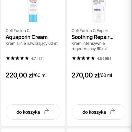
Cell Fusion C
Cell Fusion C Expert
Aquaporin Cream
Soothing Repair
Krem silnie nawilżający 60 ml
Krem intensywnie
Cream
regenerujący 60 ml
4.7 ( 57
)
4.8 ( 99
)
220,00 zł
270,00 zł
/
60 ml
/
60 ml
do koszyka
do koszyka