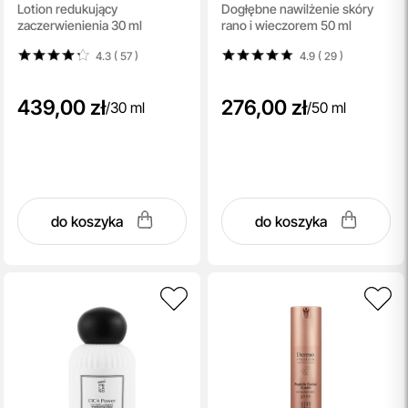
Lotion redukujący
Dogłębne nawilżenie skóry
Facial Cream
zaczerwienienia 30 ml
rano i wieczorem 50 ml
4.3 ( 57
)
4.9 ( 29
)
439,00 zł
276,00 zł
/
30 ml
/
50 ml
do koszyka
do koszyka