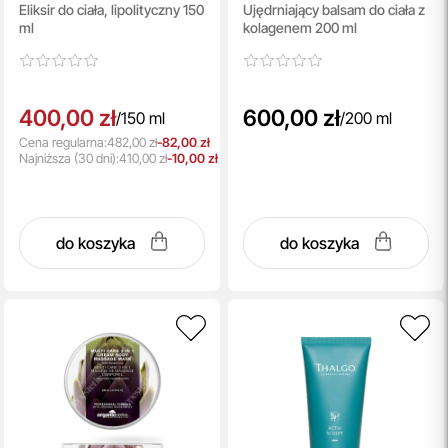
Eliksir do ciała, lipolityczny 150
Ujędrniający balsam do ciała z
Collagen Body Lotion
ml
kolagenem 200 ml
400,00 zł
600,00 zł
/
150 ml
/
200 ml
Cena regularna:
482,00 zł
-82,00 zł
Najniższa
(30 dni):
410,00 zł
-10,00 zł
do koszyka
do koszyka