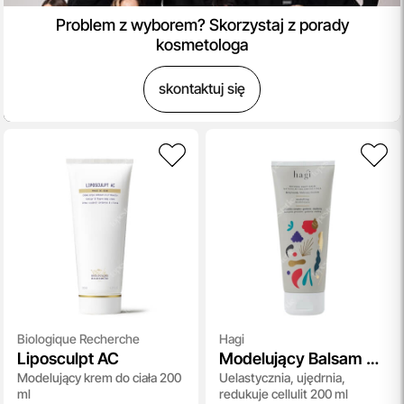
Problem z wyborem? Skorzystaj z porady
kosmetologa
skontaktuj się
Biologique Recherche
Hagi
Liposculpt AC
Modelujący Balsam do
Modelujący krem do ciała 200
Uelastycznia, ujędrnia,
Ciała Malinowy
ml
redukuje cellulit 200 ml
Chruśniak