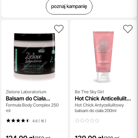
poznaj kampanię
Zielone Laboratorium
Be The Sky Girl
Balsam do Ciała
Hot Chick Anticellulite
Formuła Body Complex 250
Hot Chick Antycellulitowy
Ujędrniająco-
Body Balm
ml
balsam do ciała 200ml
Wzmacniający
4.6 ( 16
)