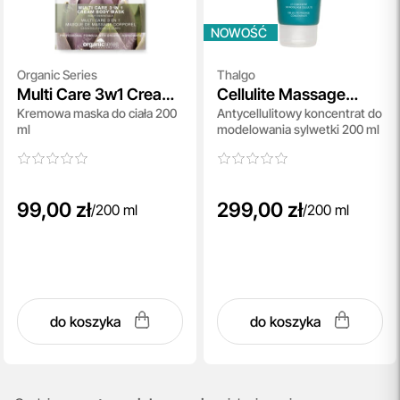
NOWOŚĆ
Organic Series
Thalgo
Multi Care 3w1 Cream
Cellulite Massage
Kremowa maska do ciała 200
Antycellulitowy koncentrat do
Body Massage Mask
Concentrate
ml
modelowania sylwetki 200 ml
99,00 zł
299,00 zł
/
200 ml
/
200 ml
do koszyka
do koszyka