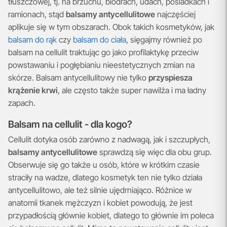
tłuszczowej, tj. na brzuchu, biodrach, udach, pośladkach i
ramionach, stąd
balsamy antycellulitowe
najczęściej
aplikuje się w tym obszarach. Obok takich kosmetyków, jak
balsam do rąk
czy
balsam do ciała
, sięgajmy również po
balsam na cellulit traktując go jako profilaktykę przeciw
powstawaniu i pogłębianiu nieestetycznych zmian na
skórze. Balsam antycellulitowy nie tylko
przyspiesza
krążenie krwi
, ale często także super nawilża i ma ładny
zapach.
Balsam na cellulit - dla kogo?
Cellulit dotyka osób zarówno z nadwagą, jak i szczupłych,
balsamy antycellulitowe
sprawdzą się więc dla obu grup.
Obserwuje się go także u osób, które w krótkim czasie
straciły na wadze, dlatego kosmetyk ten nie tylko działa
antycellulitowo, ale też silnie ujędrniająco. Różnice w
anatomii tkanek mężczyzn i kobiet powodują, że jest
przypadłością głównie kobiet, dlatego to głównie im poleca