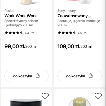
Resibo
Eeny meeny
Work Work Work
Zaawansowany
Specjalistyczny balsam
Redukuje, ujędrnia, modeluje
Balsam na Cellulit
ujędrniający 200 ml
200 ml
4.4 ( 12
)
4.5 ( 2
)
99,00 zł
109,00 zł
/
200 ml
/
200 ml
do koszyka
do koszyka