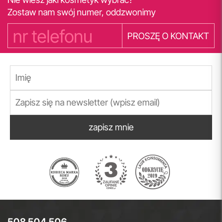
Zostaw nam swój numer, oddzwonimy
PROSZĘ O KONTAKT
zapisz mnie
508 504 506