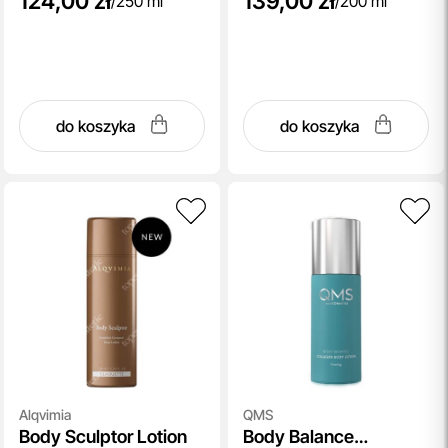
124,00 zł
139,00 zł
/
250 ml
/
200 ml
do koszyka
do koszyka
Alqvimia
QMS
Body Sculptor Lotion
Body Balance