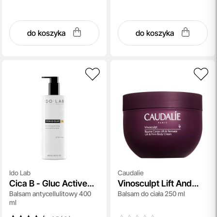
do koszyka
do koszyka
Ido Lab
Caudalie
Cica B - Gluc Active
Vinosculpt Lift And
Balsam antycellulitowy 400
Balsam do ciała 250 ml
Cellulite Balm
Firm Body Cream
ml