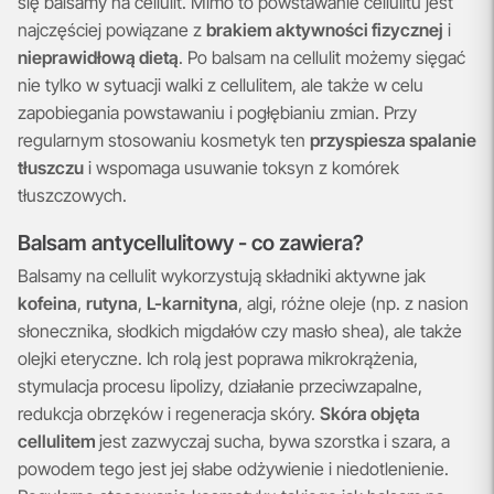
się balsamy na cellulit. Mimo to powstawanie cellulitu jest
najczęściej powiązane z
brakiem aktywności fizycznej
i
nieprawidłową dietą
. Po balsam na cellulit możemy sięgać
nie tylko w sytuacji walki z cellulitem, ale także w celu
zapobiegania powstawaniu i pogłębianiu zmian. Przy
regularnym stosowaniu kosmetyk ten
przyspiesza spalanie
tłuszczu
i wspomaga usuwanie toksyn z komórek
tłuszczowych.
Balsam antycellulitowy - co zawiera?
Balsamy na cellulit wykorzystują składniki aktywne jak
kofeina
,
rutyna
,
L-karnityna
, algi, różne oleje (np. z nasion
słonecznika, słodkich migdałów czy masło shea), ale także
olejki eteryczne. Ich rolą jest poprawa mikrokrążenia,
stymulacja procesu lipolizy, działanie przeciwzapalne,
redukcja obrzęków i regeneracja skóry.
Skóra objęta
cellulitem
jest zazwyczaj sucha, bywa szorstka i szara, a
powodem tego jest jej słabe odżywienie i niedotlenienie.