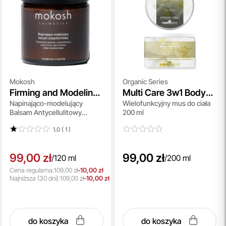
Mokosh
Organic Series
Firming and Modeling
Multi Care 3w1 Body
Napinająco-modelujący
Wielofunkcyjny mus do ciała
Anti-Cellulite Balm
Mousse
Balsam Antycellulitowy
200 ml
Cardamom with
Kardamon z Wanilią 120 ml
Vanilla
1.0 ( 1
)
99,00 zł
99,00 zł
/
120 ml
/
200 ml
Cena regularna:
109,00 zł
-10,00 zł
Najniższa
(30 dni):
109,00 zł
-10,00 zł
do koszyka
do koszyka