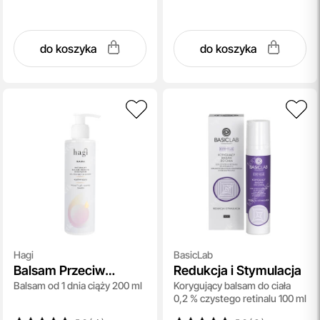
do koszyka
do koszyka
Hagi
BasicLab
Balsam Przeciw
Redukcja i Stymulacja
Balsam od 1 dnia ciąży 200 ml
Korygujący balsam do ciała
Rozstępom
0,2 % czystego retinalu 100 ml