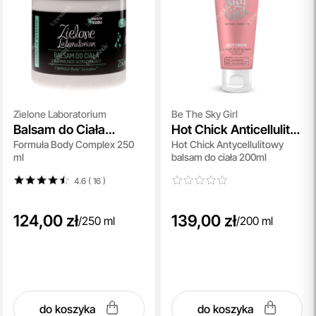
Zielone Laboratorium
Be The Sky Girl
Balsam do Ciała
Hot Chick Anticellulite
Formuła Body Complex 250
Hot Chick Antycellulitowy
Ujędrniająco-
Body Balm
ml
balsam do ciała 200ml
Wzmacniający
4.6 ( 16
)
124,00 zł
139,00 zł
/
250 ml
/
200 ml
do koszyka
do koszyka