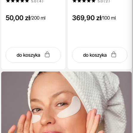
5.0 ( 4
)
5.0 ( 2
)
50,00 zł
369,90 zł
/
200 ml
/
100 ml
do koszyka
do koszyka