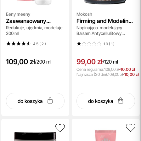
Eeny meeny
Mokosh
Zaawansowany
Firming and Modeling
Redukuje, ujędrnia, modeluje
Napinająco-modelujący
Balsam na Cellulit
Anti-Cellulite Balm
200 ml
Balsam Antycellulitowy
Cardamom with
Kardamon z Wanilią 120 ml
Vanilla
4.5 ( 2
)
1.0 ( 1
)
109,00 zł
99,00 zł
/
200 ml
/
120 ml
Cena regularna:
109,00 zł
-10,00 zł
Najniższa
(30 dni):
109,00 zł
-10,00 zł
do koszyka
do koszyka