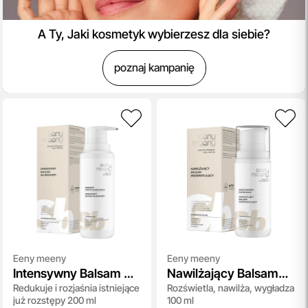
A Ty, Jaki kosmetyk wybierzesz dla siebie?
poznaj kampanię
Eeny meeny
Eeny meeny
Intensywny Balsam Na
Nawilżający Balsam
Redukuje i rozjaśnia istniejące
Rozświetla, nawilża, wygładza
Rozstępy
Rozświetlający do
już rozstępy 200 ml
100 ml
Ciała