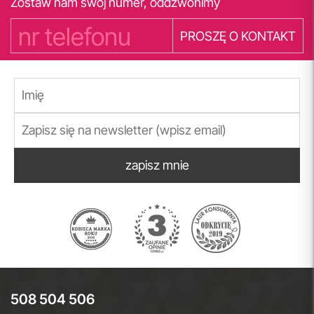
Zostaw nam swój numer, oddzwonimy
PROSZĘ O KONTAKT
zapisz mnie
508 504 506