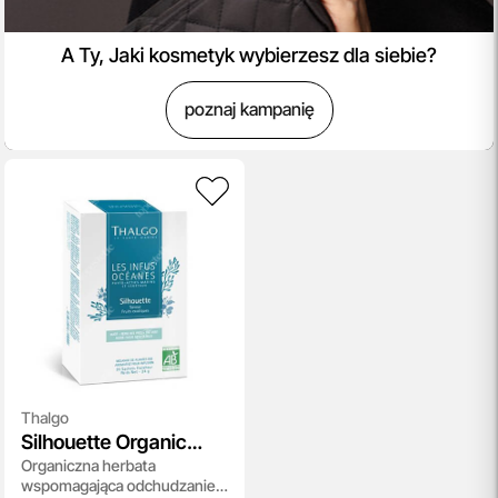
A Ty, Jaki kosmetyk wybierzesz dla siebie?
poznaj kampanię
Thalgo
Silhouette Organic
Organiczna herbata
Infusion
wspomagająca odchudzanie