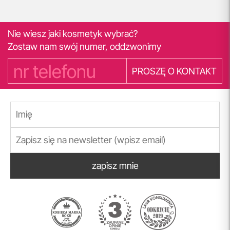
Nie wiesz jaki kosmetyk wybrać?
Zostaw nam swój numer, oddzwonimy
PROSZĘ O KONTAKT
zapisz mnie