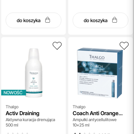
do koszyka
do koszyka
NOWOŚĆ
Thalgo
Thalgo
Activ Draining
Coach Anti Orange
Aktywna kuracja drenująca
Ampułki antycellulitowe
Peel Effect
500 ml
10x25 ml