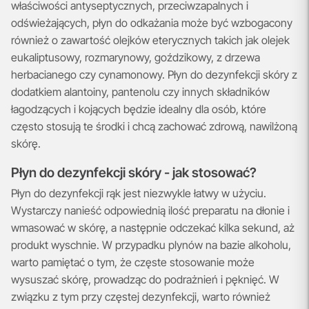
właściwości antyseptycznych, przeciwzapalnych i
odświeżających, płyn do odkażania może być wzbogacony
również o zawartość olejków eterycznych takich jak olejek
eukaliptusowy, rozmarynowy, goździkowy, z drzewa
herbacianego czy cynamonowy. Płyn do dezynfekcji skóry z
dodatkiem alantoiny, pantenolu czy innych składników
łagodzących i kojących będzie idealny dla osób, które
często stosują te środki i chcą zachować zdrową, nawilżoną
skórę.
Płyn do dezynfekcji skóry - jak stosować?
Płyn do dezynfekcji rąk jest niezwykle łatwy w użyciu.
Wystarczy nanieść odpowiednią ilość preparatu na dłonie i
wmasować w skórę, a następnie odczekać kilka sekund, aż
produkt wyschnie. W przypadku plynów na bazie alkoholu,
warto pamiętać o tym, że częste stosowanie może
wysuszać skórę, prowadząc do podrażnień i pęknięć. W
związku z tym przy częstej dezynfekcji, warto również