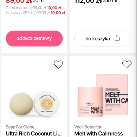
89,00 zł
112,00 zł
/
50 ml
/
250 ml
Cena regularna:
99,00 zł
-10,00 zł
Najniższa
(30 dni):
99,00 zł
-10,00 zł
zobacz zestawy
do koszyka
Soap For Globe
Veoli Botanica
Ultra Rich Coconut Lip
Melt with Calmness