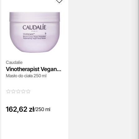
Caudalie
Vinotherapist Vegan
Masło do ciała 250 ml
Body Butter
162,62 zł
/
250 ml