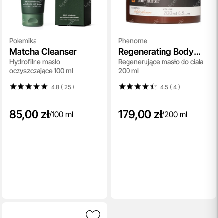
Polemika
Phenome
Matcha Cleanser
Regenerating Body
Hydrofilne masło
Regenerujące masło do ciała
Butter
oczyszczające 100 ml
200 ml
4.8 ( 25
)
4.5 ( 4
)
85,00 zł
179,00 zł
/
100 ml
/
200 ml