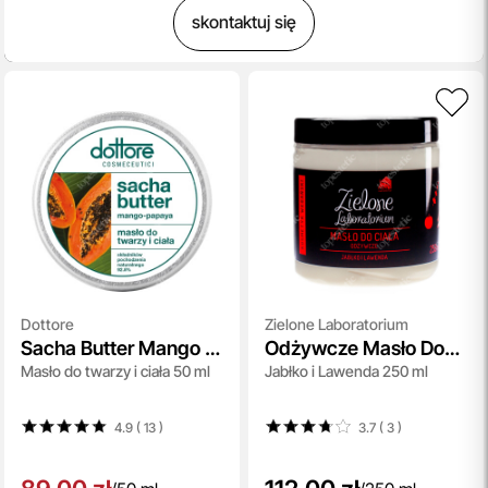
skontaktuj się
Dottore
Zielone Laboratorium
Sacha Butter Mango -
Odżywcze Masło Do
Masło do twarzy i ciała 50 ml
Jabłko i Lawenda 250 ml
Papaya
Ciała
4.9 ( 13
)
3.7 ( 3
)