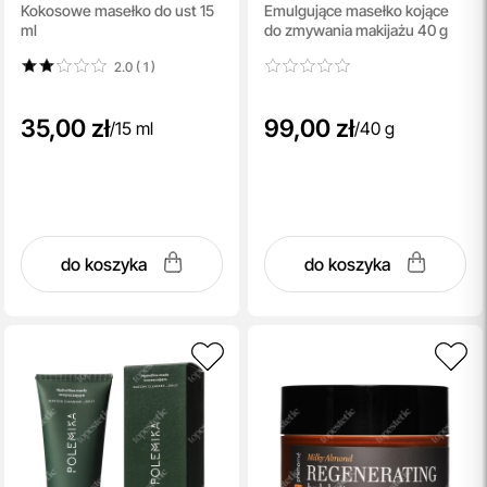
Kokosowe masełko do ust 15
Emulgujące masełko kojące
Butter
ml
do zmywania makijażu 40 g
2.0 ( 1
)
35,00 zł
99,00 zł
/
15 ml
/
40 g
do koszyka
do koszyka