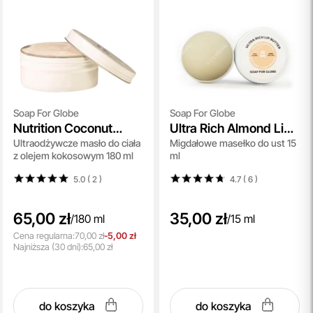
Soap For Globe
Soap For Globe
Nutrition Coconut
Ultra Rich Almond Lip
Ultraodżywcze masło do ciała
Migdałowe masełko do ust 15
Body Butter
Butter
z olejem kokosowym 180 ml
ml
5.0 ( 2
)
4.7 ( 6
)
65,00 zł
35,00 zł
/
180 ml
/
15 ml
Cena regularna:
70,00 zł
-5,00 zł
Najniższa
(30 dni):
65,00 zł
do koszyka
do koszyka