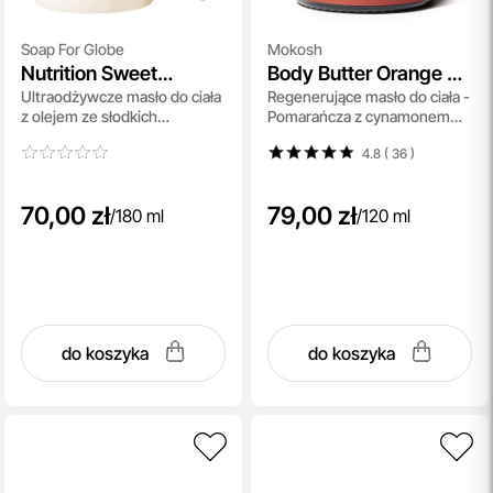
Soap For Globe
Mokosh
Nutrition Sweet
Body Butter Orange &
Ultraodżywcze masło do ciała
Regenerujące masło do ciała -
Almond Body Butter
Cinnamon
z olejem ze słodkich
Pomarańcza z cynamonem
migdałów, 180 ml
120 ml
4.8 ( 36
)
70,00 zł
79,00 zł
/
180 ml
/
120 ml
do koszyka
do koszyka