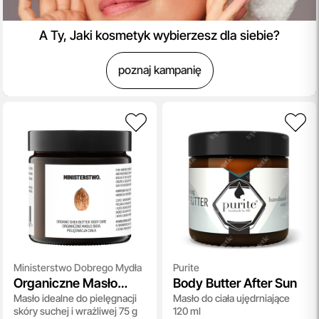
A Ty, Jaki kosmetyk wybierzesz dla siebie?
poznaj kampanię
Ministerstwo Dobrego Mydła
Purite
Organiczne Masło
Body Butter After Sun
Masło idealne do pielęgnacji
Masło do ciała ujędrniające
Shea
skóry suchej i wrażliwej 75 g
120 ml