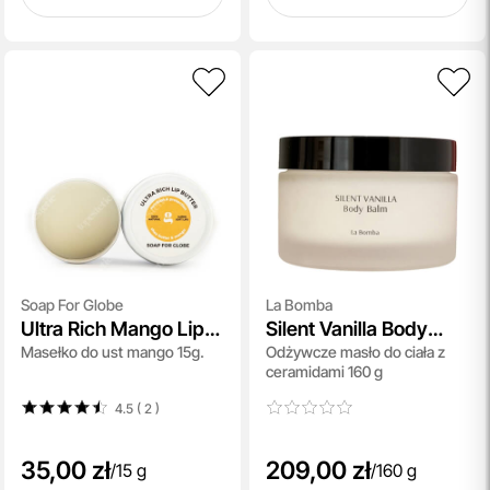
Soap For Globe
La Bomba
Ultra Rich Mango Lip
Silent Vanilla Body
Masełko do ust mango 15g.
Odżywcze masło do ciała z
Butter
Balm
ceramidami 160 g
4.5 ( 2
)
35,00 zł
209,00 zł
/
15 g
/
160 g