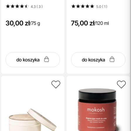
4.3 ( 3
)
5.0 ( 1
)
30,00 zł
75,00 zł
/
75 g
/
120 ml
do koszyka
do koszyka