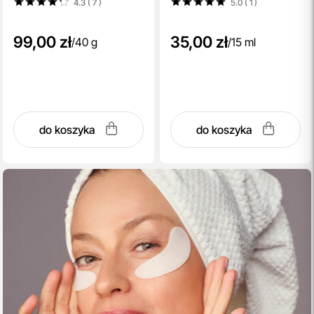
4.3 ( 7
)
5.0 ( 1
)
99,00 zł
35,00 zł
/
40 g
/
15 ml
do koszyka
do koszyka