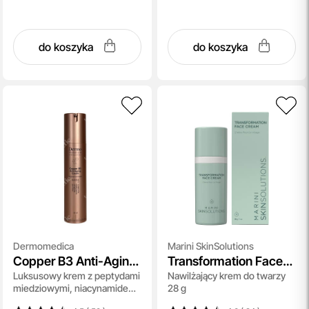
do koszyka
do koszyka
Dermomedica
Marini SkinSolutions
Copper B3 Anti-Aging
Transformation Face
Luksusowy krem z peptydami
Nawilżający krem do twarzy
Cream
Cream
miedziowymi, niacynamidem i
28 g
skwalanem 60 ml