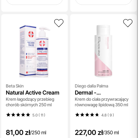
Beta Skin
Diego dalla Palma
Natural Active Cream
Dermal -
Krem łagodzący przebieg
Krem do ciała przywracający
Liporebalancing
chorób skórnych 250 ml
równowagę lipidową 350 ml
Cream
5.0 ( 11
)
4.8 ( 9
)
81,00 zł
227,00 zł
/
250 ml
/
350 ml