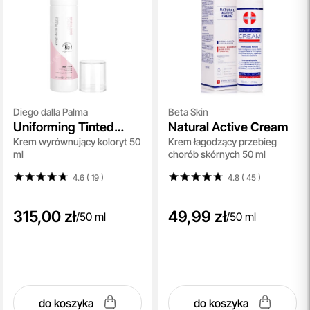
Diego dalla Palma
Beta Skin
Uniforming Tinted
Natural Active Cream
Krem wyrównujący koloryt 50
Krem łagodzący przebieg
Cream SPF 50
ml
chorób skórnych 50 ml
4.6 ( 19
)
4.8 ( 45
)
315,00 zł
49,99 zł
/
50 ml
/
50 ml
do koszyka
do koszyka