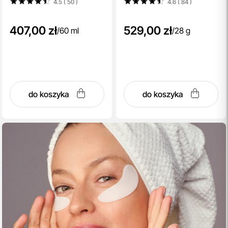
4.5 ( 50
)
4.6 ( 84
)
407,00 zł
529,00 zł
/
60 ml
/
28 g
do koszyka
do koszyka