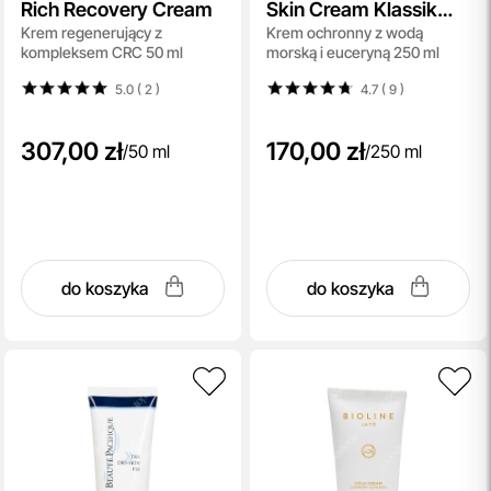
Rich Recovery Cream
Skin Cream Klassik
Krem regenerujący z
Krem ochronny z wodą
Without Perfume
kompleksem CRC 50 ml
morską i euceryną 250 ml
5.0 ( 2
)
4.7 ( 9
)
307,00 zł
170,00 zł
/
50 ml
/
250 ml
do koszyka
do koszyka