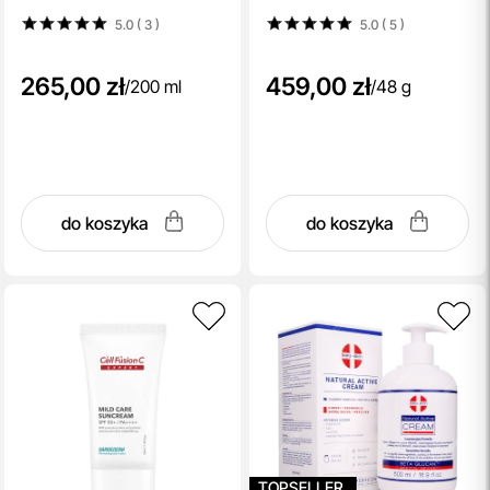
5.0 ( 3
)
5.0 ( 5
)
265,00 zł
459,00 zł
/
200 ml
/
48 g
do koszyka
do koszyka
TOPSELLER