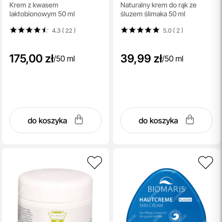
Krem z kwasem
Naturalny krem do rąk ze
Cream
Cream
laktobionowym 50 ml
śluzem ślimaka 50 ml
4.3 ( 22
)
5.0 ( 2
)
175,00 zł
39,99 zł
/
50 ml
/
50 ml
do koszyka
do koszyka