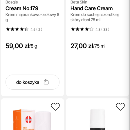
Bosqie
Beta Skin
Cream No.179
Hand Care Cream
Krem majerankowo-ziołowy 8
Krem do suchej i szorstkiej
g
skóry dłoni 75 ml
4.5 ( 2
)
4.3 ( 33
)
59,00 zł
27,00 zł
/
8 g
/
75 ml
do koszyka