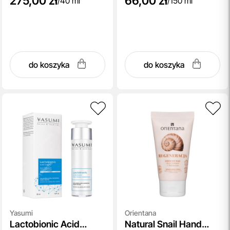
275,00 zł
66,00 zł
/
40 ml
/
150 ml
do koszyka
do koszyka
Yasumi
Orientana
Lactobionic Acid
Natural Snail Hand