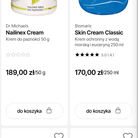
Dr Michaels
Biomaris
Nailinex Cream
Skin Cream Classic
Krem do paznokci 50 g
Krem ochronny z wodą
morską i euceryną 250 ml
5.0 ( 4
)
189,00 zł
170,00 zł
/
50 g
/
250 ml
do koszyka
do koszyka