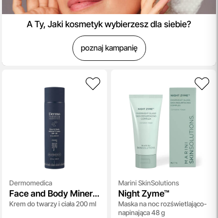
A Ty, Jaki kosmetyk wybierzesz dla siebie?
poznaj kampanię
Dermomedica
Marini SkinSolutions
Face and Body Mineral
Night Zyme™
Krem do twarzy i ciała 200 ml
Maska na noc rozświetlająco-
Cream SPF 30
napinająca 48 g