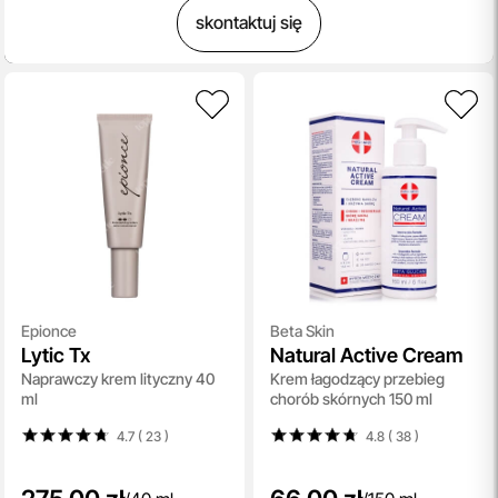
skontaktuj się
Epionce
Beta Skin
Lytic Tx
Natural Active Cream
Naprawczy krem lityczny 40
Krem łagodzący przebieg
ml
chorób skórnych 150 ml
4.7 ( 23
)
4.8 ( 38
)