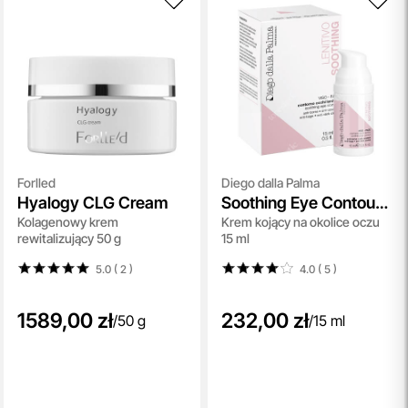
Forlled
Diego dalla Palma
Hyalogy CLG Cream
Soothing Eye Contour
Kolagenowy krem
Krem kojący na okolice oczu
Cream
rewitalizujący 50 g
15 ml
5.0 ( 2
)
4.0 ( 5
)
1589,00 zł
232,00 zł
/
50 g
/
15 ml