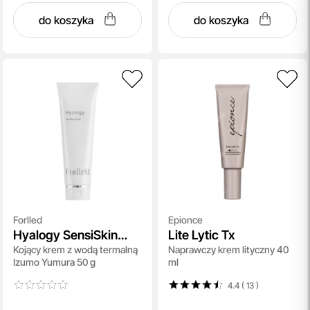
do koszyka
do koszyka
Forlled
Epionce
Hyalogy SensiSkin
Lite Lytic Tx
Kojący krem z wodą termalną
Naprawczy krem lityczny 40
Cream
Izumo Yumura 50 g
ml
4.4 ( 13
)