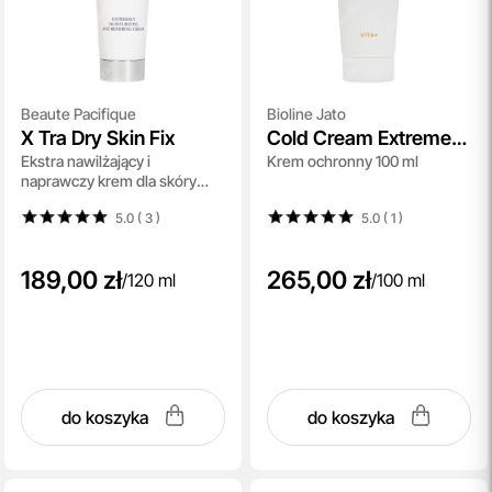
Beaute Pacifique
Bioline Jato
X Tra Dry Skin Fix
Cold Cream Extreme
Ekstra nawilżający i
Krem ochronny 100 ml
Comfort
naprawczy krem dla skóry
suchej 120 ml
5.0 ( 3
)
5.0 ( 1
)
189,00 zł
265,00 zł
/
120 ml
/
100 ml
do koszyka
do koszyka