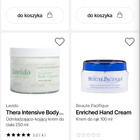
do koszyka
do koszyka
Lavido
Beaute Pacifique
Thera Intensive Body
Enriched Hand Cream
Odmładzająco-kojący krem do
Krem do rąk 100 ml
Cream
ciała 250 ml
5.0 ( 4
)