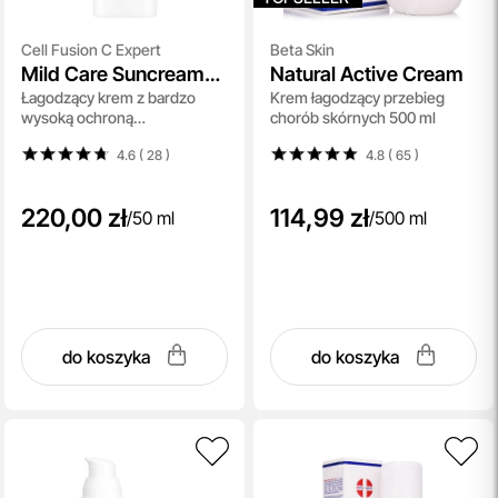
Cell Fusion C Expert
Beta Skin
Mild Care Suncream
Natural Active Cream
Łagodzący krem z bardzo
Krem łagodzący przebieg
SPF 50+/PA++++
wysoką ochroną
chorób skórnych 500 ml
przeciwsłoneczną 50 ml
4.6 ( 28
)
4.8 ( 65
)
220,00 zł
114,99 zł
/
50 ml
/
500 ml
do koszyka
do koszyka