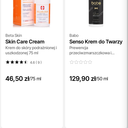
Beta Skin
Babo
Skin Care Cream
Senso Krem do Twarzy
Krem do skóry podrażnionej i
Prewencja
uszkodzonej 75 ml
przeciwzmarszczkowa i
nawilżanie 50 ml
4.6 ( 9
)
46,50 zł
129,90 zł
/
75 ml
/
50 ml