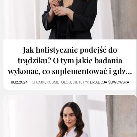
2
4K
Jak holistycznie podejść do
trądziku? O tym jakie badania
wykonać, co suplementować i gdzie
szukać pomocy pisze @dr_scura
19.12.2024
CHEMIK, KOSMETOLOG, DIETETYK
DR ALICJA ŚLIWOWSKA